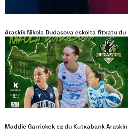
Araskik Nikola Dudasova eskolta fitxatu du
Maddie Garrickek ez du Kutxabank Araskin