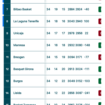
I
7
Bilbao Basket
34
19
15
2884
2924
-40
G
8
La Laguna Tenerife
34
18
16
3040
2940
100
G
9
Unicaja
34
17
17
2978
2956
22
I
10
Manresa
34
16
18
2932
3080
-148
G
11
Breogan
34
15
19
3094
3171
-77
I
12
Basquet Girona
34
14
20
2913
3024
-111
I
13
Burgos
34
12
22
3049
3152
-103
G
14
Lleida
34
12
22
2856
3097
-241
Basket Zaragoza
34
10
24
2962
3176
-214