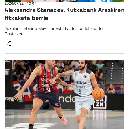
2026/07/22 - 10:07
Aleksandra Stanacev, Kutxabank Araskiren
fitxaketa berria
Jokalari serbiarra Movistar Estudiantes taldetik dator
Gasteizera.