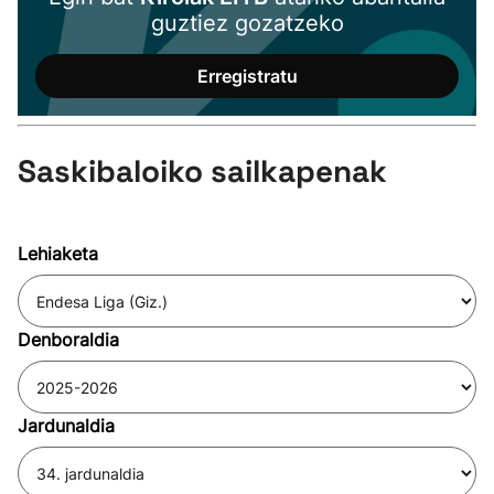
guztiez gozatzeko
Erregistratu
Saskibaloiko sailkapenak
Lehiaketa
Denboraldia
Jardunaldia