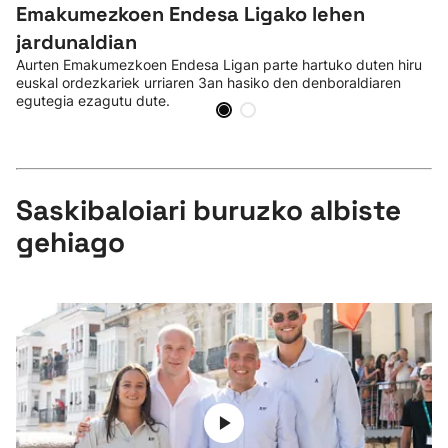
Emakumezkoen Endesa Ligako lehen
jardunaldian
Aurten Emakumezkoen Endesa Ligan parte hartuko duten hiru
euskal ordezkariek urriaren 3an hasiko den denboraldiaren
egutegia ezagutu dute.
Saskibaloiari buruzko albiste
gehiago