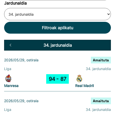
Jardunaldia
Filtroak aplikatu
34. jardunaldia
2026/05/29, ostirala
Amaituta
Liga
34. jardunaldia
94
87
Manresa
Real Madril
2026/05/29, ostirala
Amaituta
Liga
34. jardunaldia