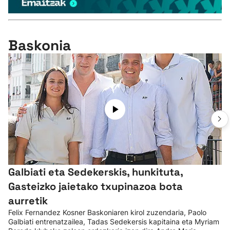
Baskonia
Galbiati eta Sedekerskis, hunkituta,
Gasteizko jaietako txupinazoa bota
aurretik
Felix Fernandez Kosner Baskoniaren kirol zuzendaria, Paolo
Galbiati entrenatzailea, Tadas Sedekersis kapitaina eta Myriam