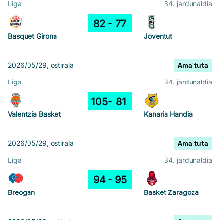
Liga
34. jardunaldia
82
77
Basquet Girona
Joventut
2026/05/29, ostirala
Amaituta
Liga
34. jardunaldia
105
81
Valentzia Basket
Kanaria Handia
2026/05/29, ostirala
Amaituta
Liga
34. jardunaldia
94
95
Breogan
Basket Zaragoza