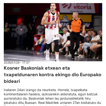
2026/07/29 - 17:37
Kosner Baskoniak etxean eta
txapeldunaren kontra ekingo dio Europako
bideari
Irailaren 24an izango da neurketa. Horrela, txapelketa
kontinentalaren hasiera, iazkoarekin alderatuta, egun batzuk
aurreratuko da. Baskoniak lehen lau jardunaldietatik hiru
jokatuko ditu Buesan. Real Madrilek urriaren 27an bisitatuko du