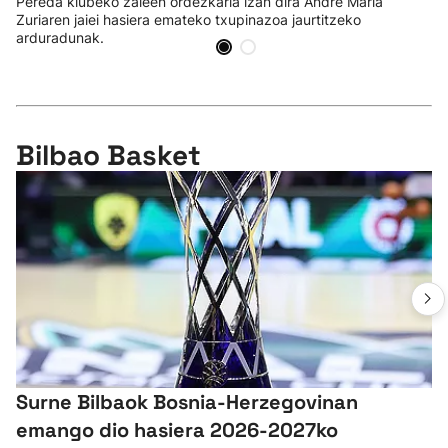
Pereda klubeko zaleen ordezkaria izan dira Andre Maria
Zuriaren jaiei hasiera emateko txupinazoa jaurtitzeko
arduradunak.
Bilbao Basket
Surne Bilbaok Bosnia-Herzegovinan
emango dio hasiera 2026-2027ko