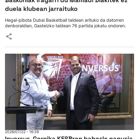
duela klubean jarraituko
Hegal-pibota Dubai Basketball taldean arituko da datorren
denboraldian, Gasteizko taldean 76 partida jokatu ondoren.
2026/07/22 - 16:39
Inversus, Gernika KESBren babesle nagusia