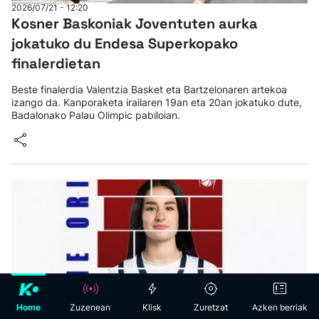
2026/07/21 - 12:20
Kosner Baskoniak Joventuten aurka
jokatuko du Endesa Superkopako
finalerdietan
Beste finalerdia Valentzia Basket eta Bartzelonaren artekoa
izango da. Kanporaketa irailaren 19an eta 20an jokatuko dute,
Badalonako Palau Olimpic pabiloian.
Hasiera
klisk
fyp
Home
Zuzenean
Klisk
Zuretzat
Azken berriak