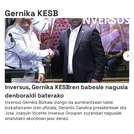
Gernika KESB
Inversus, Gernika KESBren babesle nagusia
denboraldi baterako
Inversus Gernika Bizkaia izango da aurrerantzean talde
bizkaitarraren izen ofiziala, Gerardo Candina presidenteak eta
Jose Joaquin Vicente Inversus Groupen zuzendari nagusiak
sinatutako akordioan jaso denez.