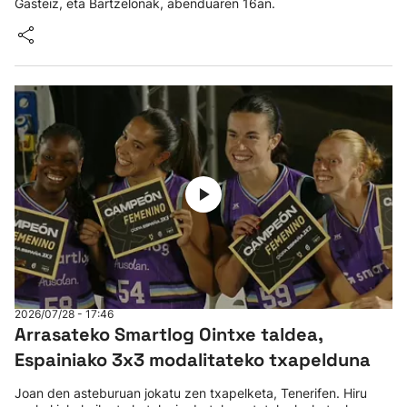
Gasteiz, eta Bartzelonak, abenduaren 16an.
2026/07/28 - 17:46
Arrasateko Smartlog Ointxe taldea,
Espainiako 3x3 modalitateko txapelduna
Joan den asteburuan jokatu zen txapelketa, Tenerifen. Hiru