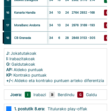
I
15
G
16
Kanaria Handia
34
10
24
2764
2932
-168
G
17
MoraBanc Andorra
34
10
24
2976
3169
-193
G
18
CB Granada
34
6
28
2848
3153
-305
J:
Jokatutakoak
I:
Irabazitakoak
G:
Galdutakoak
AP:
Aldeko puntuak
KP:
Kontrako puntuak
+/-:
Aldeko eta kontrako puntuen arteko diferentzia
Joera:
Irabazi
Berdindu
Galdu
I
B
G
1. postutik 8.era:
Titulurako play-offak