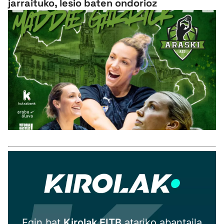
jarraituko, lesio baten ondorioz
Egin bat
Kirolak EITB
atariko abantaila