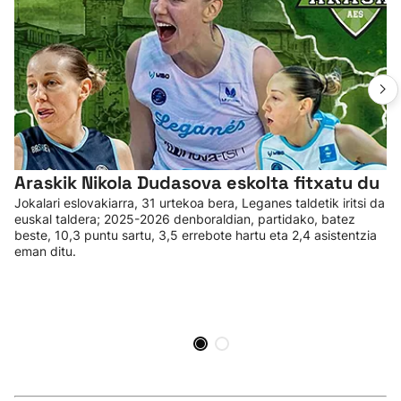
Araskik Nikola Dudasova eskolta fitxatu du
Jokalari eslovakiarra, 31 urtekoa bera, Leganes taldetik iritsi da
euskal taldera; 2025-2026 denboraldian, partidako, batez
beste, 10,3 puntu sartu, 3,5 errebote hartu eta 2,4 asistentzia
eman ditu.