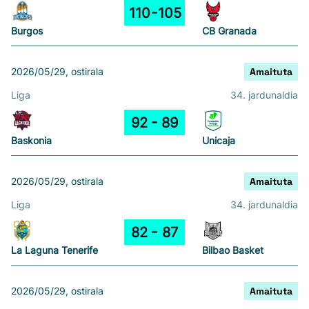
110
105
Burgos
CB Granada
2026/05/29, ostirala
Amaituta
Liga
34. jardunaldia
92
89
Baskonia
Unicaja
2026/05/29, ostirala
Amaituta
Liga
34. jardunaldia
82
87
La Laguna Tenerife
Bilbao Basket
2026/05/29, ostirala
Amaituta