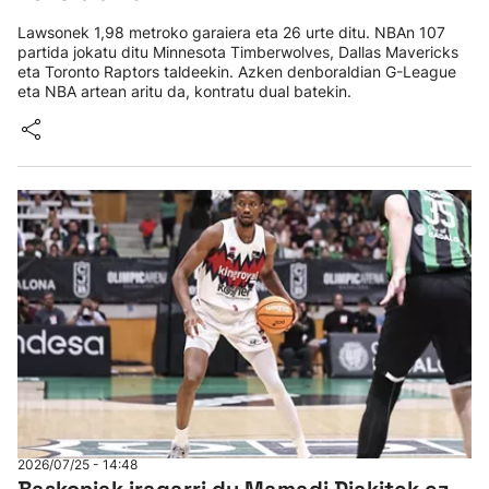
Lawsonek 1,98 metroko garaiera eta 26 urte ditu. NBAn 107
partida jokatu ditu Minnesota Timberwolves, Dallas Mavericks
eta Toronto Raptors taldeekin. Azken denboraldian G-League
eta NBA artean aritu da, kontratu dual batekin.
2026/07/25 - 14:48
Baskoniak iragarri du Mamadi Diakitek ez