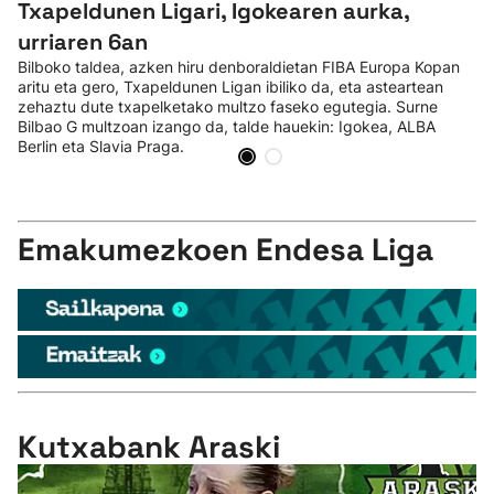
Txapeldunen Ligari, Igokearen aurka,
urriaren 6an
Bilboko taldea, azken hiru denboraldietan FIBA Europa Kopan
aritu eta gero, Txapeldunen Ligan ibiliko da, eta asteartean
zehaztu dute txapelketako multzo faseko egutegia. Surne
Bilbao G multzoan izango da, talde hauekin: Igokea, ALBA
Berlin eta Slavia Praga.
Emakumezkoen Endesa Liga
Kutxabank Araski