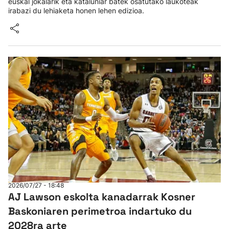
euskal jokalarik eta kataluniar batek osatutako laukoteak
irabazi du lehiaketa honen lehen edizioa.
2026/07/27 - 18:48
AJ Lawson eskolta kanadarrak Kosner
Baskoniaren perimetroa indartuko du
2028ra arte