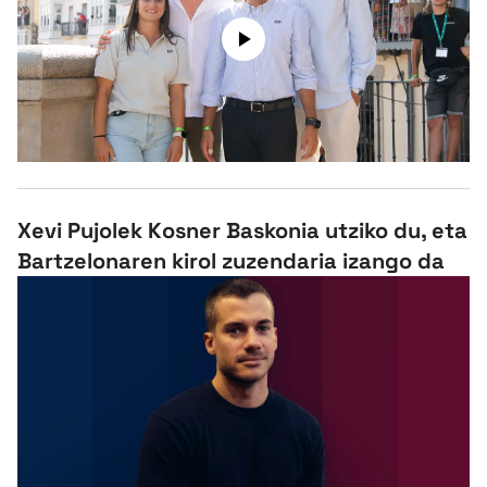
Herri-kirolak
Eskubaloia
Kirolak 360
Atletismoa
Xevi Pujolek Kosner Baskonia utziko du, eta
Bartzelonaren kirol zuzendaria izango da
Mendi-lasterketak
Kirol gehiago
"Helmuga"