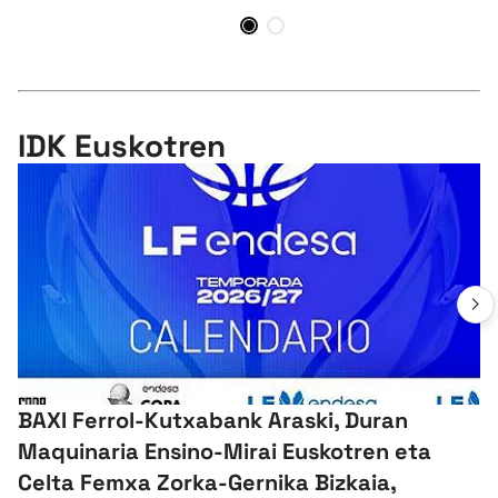
IDK Euskotren
BAXI Ferrol-Kutxabank Araski, Duran
Maquinaria Ensino-Mirai Euskotren eta
Celta Femxa Zorka-Gernika Bizkaia,