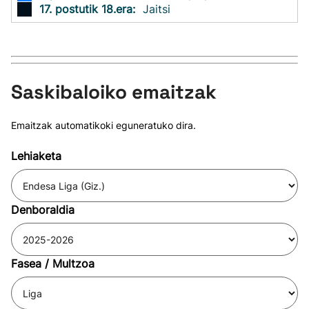
17. postutik 18.era:
Jaitsi
Saskibaloiko emaitzak
Emaitzak automatikoki eguneratuko dira.
Lehiaketa
Denboraldia
Fasea / Multzoa