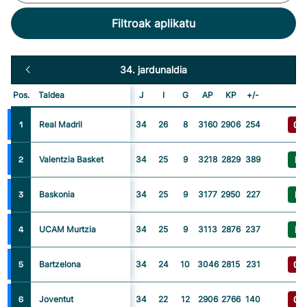
Filtroak aplikatu
34. jardunaldia
Pos.
Taldea
J
I
G
AP
KP
+/-
G
1
Real Madril
34
26
8
3160
2906
254
I
2
Valentzia Basket
34
25
9
3218
2829
389
I
3
Baskonia
34
25
9
3177
2950
227
I
4
UCAM Murtzia
34
25
9
3113
2876
237
G
5
Bartzelona
34
24
10
3046
2815
231
G
6
Joventut
34
22
12
2906
2766
140