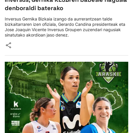
denboraldi baterako
Inversus Gernika Bizkaia izango da aurrerantzean talde
bizkaitarraren izen ofiziala, Gerardo Candina presidenteak eta
Jose Joaquin Vicente Inversus Groupen zuzendari nagusiak
sinatutako akordioan jaso denez.