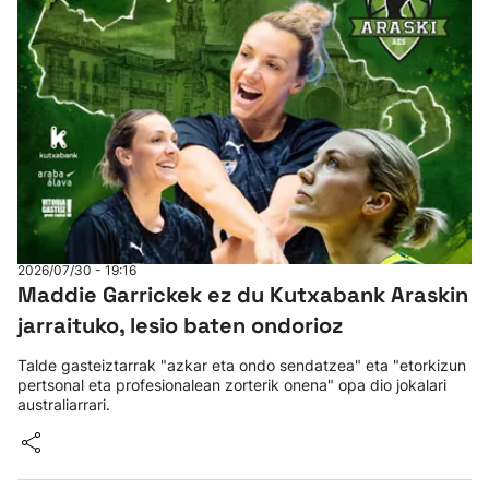
2026/07/30 - 19:16
Maddie Garrickek ez du Kutxabank Araskin
jarraituko, lesio baten ondorioz
Talde gasteiztarrak "azkar eta ondo sendatzea" eta "etorkizun
pertsonal eta profesionalean zorterik onena" opa dio jokalari
australiarrari.