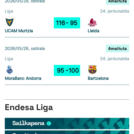
2026/05/29, ostirala
Amaituta
Liga
34. jardunaldia
116
95
UCAM Murtzia
Lleida
2026/05/29, ostirala
Amaituta
Liga
34. jardunaldia
95
100
MoraBanc Andorra
Bartzelona
Endesa Liga