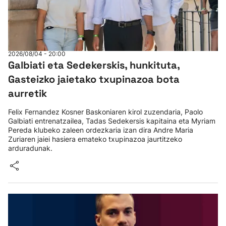
2026/08/04 - 20:00
Galbiati eta Sedekerskis, hunkituta,
Gasteizko jaietako txupinazoa bota
aurretik
Felix Fernandez Kosner Baskoniaren kirol zuzendaria, Paolo
Galbiati entrenatzailea, Tadas Sedekersis kapitaina eta Myriam
Pereda klubeko zaleen ordezkaria izan dira Andre Maria
Zuriaren jaiei hasiera emateko txupinazoa jaurtitzeko
arduradunak.