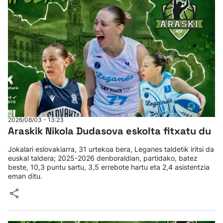
2026/08/03 - 13:23
Araskik Nikola Dudasova eskolta fitxatu du
Jokalari eslovakiarra, 31 urtekoa bera, Leganes taldetik iritsi da
euskal taldera; 2025-2026 denboraldian, partidako, batez
beste, 10,3 puntu sartu, 3,5 errebote hartu eta 2,4 asistentzia
eman ditu.