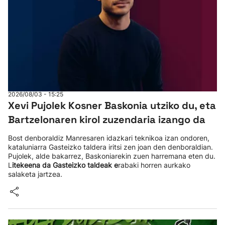
2026/08/03 - 15:25
Xevi Pujolek Kosner Baskonia utziko du, eta
Bartzelonaren kirol zuzendaria izango da
Bost denboraldiz Manresaren idazkari teknikoa izan ondoren,
kataluniarra Gasteizko taldera iritsi zen joan den denboraldian.
Pujolek, alde bakarrez, Baskoniarekin zuen harremana eten du.
L
itekeena da Gasteizko taldeak e
rabaki horren aurkako
salaketa jartzea.