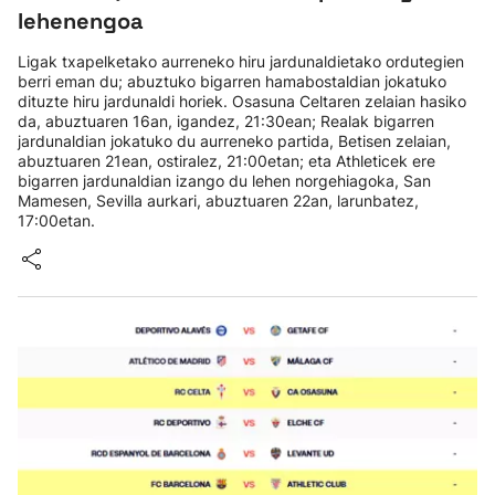
lehenengoa
Ligak txapelketako aurreneko hiru jardunaldietako ordutegien
berri eman du; abuztuko bigarren hamabostaldian jokatuko
dituzte hiru jardunaldi horiek. Osasuna Celtaren zelaian hasiko
da, abuztuaren 16an, igandez, 21:30ean; Realak bigarren
jardunaldian jokatuko du aurreneko partida, Betisen zelaian,
abuztuaren 21ean, ostiralez, 21:00etan; eta Athleticek ere
bigarren jardunaldian izango du lehen norgehiagoka, San
Mamesen, Sevilla aurkari, abuztuaren 22an, larunbatez,
17:00etan.