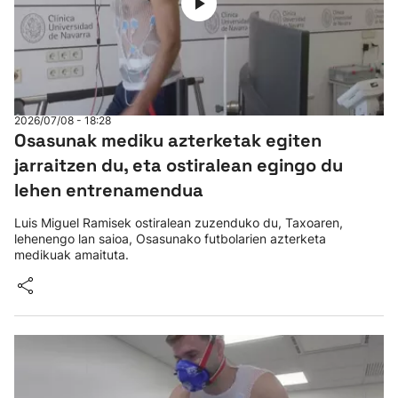
2026/07/08 - 18:28
Osasunak mediku azterketak egiten
jarraitzen du, eta ostiralean egingo du
lehen entrenamendua
Luis Miguel Ramisek ostiralean zuzenduko du, Taxoaren,
lehenengo lan saioa, Osasunako futbolarien azterketa
medikuak amaituta.