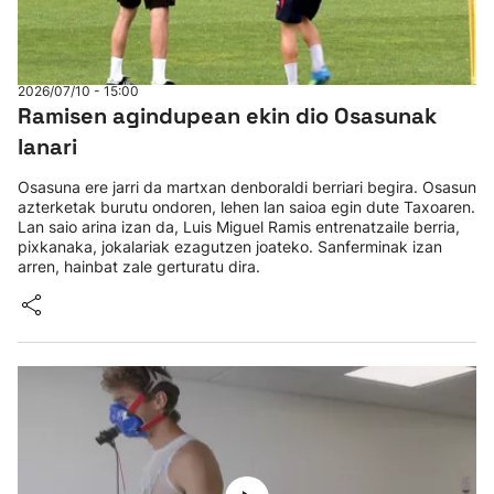
2026/07/10 - 15:00
Ramisen agindupean ekin dio Osasunak
lanari
Osasuna ere jarri da martxan denboraldi berriari begira. Osasun
azterketak burutu ondoren, lehen lan saioa egin dute Taxoaren.
Lan saio arina izan da, Luis Miguel Ramis entrenatzaile berria,
pixkanaka, jokalariak ezagutzen joateko. Sanferminak izan
arren, hainbat zale gerturatu dira.