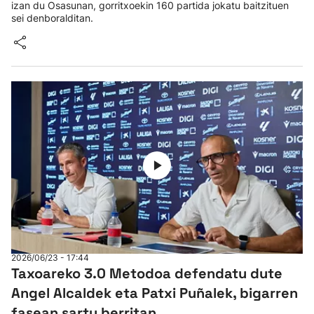
izan du Osasunan, gorritxoekin 160 partida jokatu baitzituen
sei denboralditan.
2026/06/23 - 17:44
Taxoareko 3.0 Metodoa defendatu dute
Angel Alcaldek eta Patxi Puñalek, bigarren
fasean sartu berritan