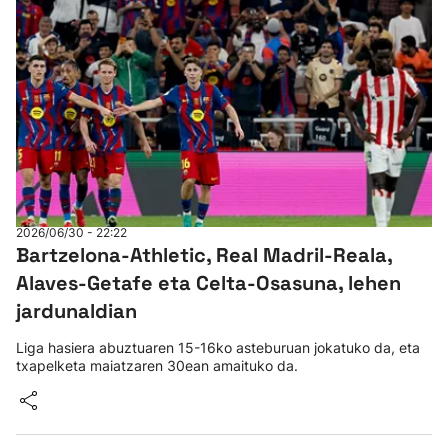
2026/06/30 - 22:22
Bartzelona-Athletic, Real Madril-Reala,
Alaves-Getafe eta Celta-Osasuna, lehen
jardunaldian
Liga hasiera abuztuaren 15-16ko asteburuan jokatuko da, eta
txapelketa maiatzaren 30ean amaituko da.