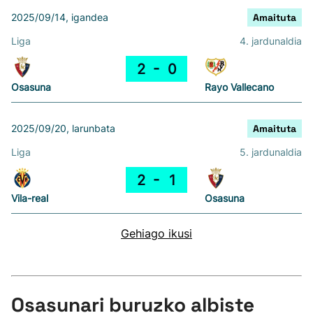
2025/09/14, igandea
Amaituta
Liga
4. jardunaldia
2
0
Osasuna
Rayo Vallecano
2025/09/20, larunbata
Amaituta
Liga
5. jardunaldia
2
1
Vila-real
Osasuna
Gehiago ikusi
Osasunari buruzko albiste