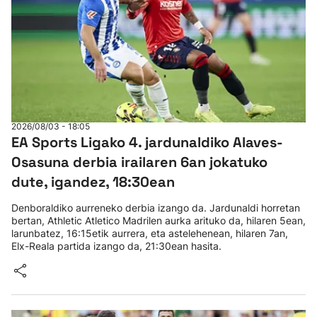
2026/08/03 - 18:05
EA Sports Ligako 4. jardunaldiko Alaves-
Osasuna derbia irailaren 6an jokatuko
dute, igandez, 18:30ean
Denboraldiko aurreneko derbia izango da. Jardunaldi horretan
bertan, Athletic Atletico Madrilen aurka arituko da, hilaren 5ean,
larunbatez, 16:15etik aurrera, eta astelehenean, hilaren 7an,
Elx-Reala partida izango da, 21:30ean hasita.