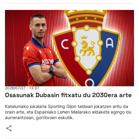
2026/07/27 - 13:37
Osasunak Dubasin fitxatu du 2030era arte
Kataluniako jokalaria Sporting Gijon taldean jokatzen aritu da
orain arte, eta Espainiako Lehen Mailarako aldaketa egingo du
aurrerantzean, gorritxoen eskutik.