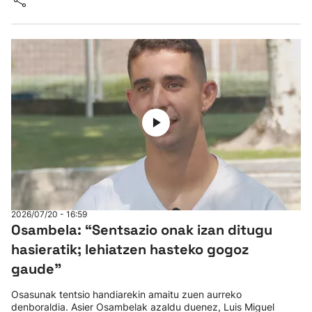
2026/07/20 - 16:59
Osambela: “Sentsazio onak izan ditugu
hasieratik; lehiatzen hasteko gogoz
gaude”
Osasunak tentsio handiarekin amaitu zuen aurreko
denboraldia. Asier Osambelak azaldu duenez, Luis Miguel