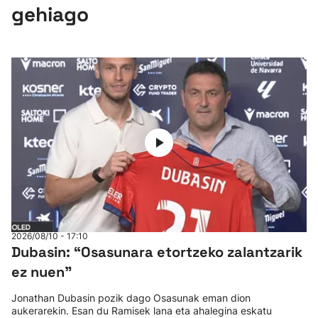
gehiago
2026/08/10 - 17:10
Dubasin: “Osasunara etortzeko zalantzarik
ez nuen"
Jonathan Dubasin pozik dago Osasunak eman dion
aukerarekin. Esan du Ramisek lana eta ahalegina eskatu