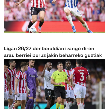
Ligan 26/27 denboraldian izango diren
arau berriei buruz jakin beharreko guztiak