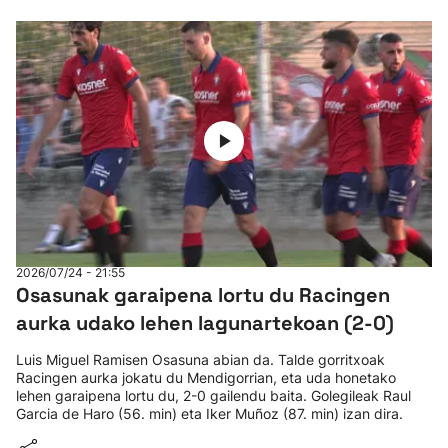
2026/07/24 - 21:55
Osasunak garaipena lortu du Racingen
aurka udako lehen lagunartekoan (2-0)
Luis Miguel Ramisen Osasuna abian da. Talde gorritxoak
Racingen aurka jokatu du Mendigorrian, eta uda honetako
lehen garaipena lortu du, 2-0 gailendu baita. Golegileak Raul
Garcia de Haro (56. min) eta Iker Muñoz (87. min) izan dira.