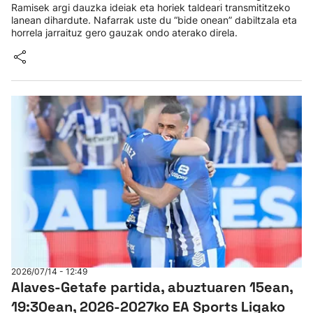
Ramisek argi dauzka ideiak eta horiek taldeari transmititzeko
lanean dihardute. Nafarrak uste du “bide onean” dabiltzala eta
horrela jarraituz gero gauzak ondo aterako direla.
2026/07/14 - 12:49
Alaves-Getafe partida, abuztuaren 15ean,
19:30ean, 2026-2027ko EA Sports Ligako