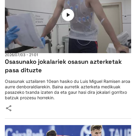
2026/07/03 - 21:01
Osasunako jokalariek osasun azterketak
pasa dituzte
Osasunak uztailaren 10ean hasiko du Luis Miguel Ramisen aroa
aurre denboraldiarekin. Baina aurretik azterketa medikuak
pasazeko txanda izaten da eta gaur hasi dira jokalari gorritxo
batzuk prozesu horrekin.