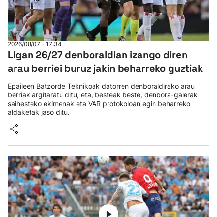
2026/08/07 - 17:34
Ligan 26/27 denboraldian izango diren
arau berriei buruz jakin beharreko guztiak
Epaileen Batzorde Teknikoak datorren denboraldirako arau
berriak argitaratu ditu, eta, besteak beste, denbora-galerak
saihesteko ekimenak eta VAR protokoloan egin beharreko
aldaketak jaso ditu.