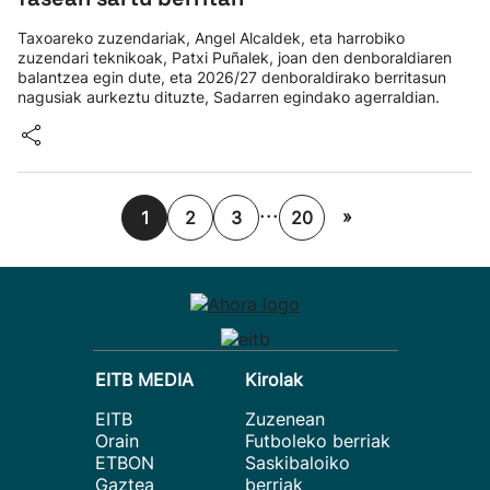
Taxoareko zuzendariak, Angel Alcaldek, eta harrobiko
zuzendari teknikoak, Patxi Puñalek, joan den denboraldiaren
balantzea egin dute, eta 2026/27 denboraldirako berritasun
nagusiak aurkeztu dituzte, Sadarren egindako agerraldian.
...
»
1
2
3
20
EITB MEDIA
Kirolak
EITB
Zuzenean
Orain
Futboleko berriak
ETBON
Saskibaloiko
Gaztea
berriak