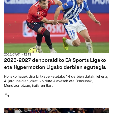
2026/07/01 - 12:13
2026-2027 denboraldiko EA Sports Ligako
eta Hypermotion Ligako derbien egutegia
Honako hauek dira bi txapelketetako 14 derbien datak; lehena,
4. jardunaldian jokatuko dute Alavesek eta Osasunak,
Mendizorrotzan, irailaren 6an.