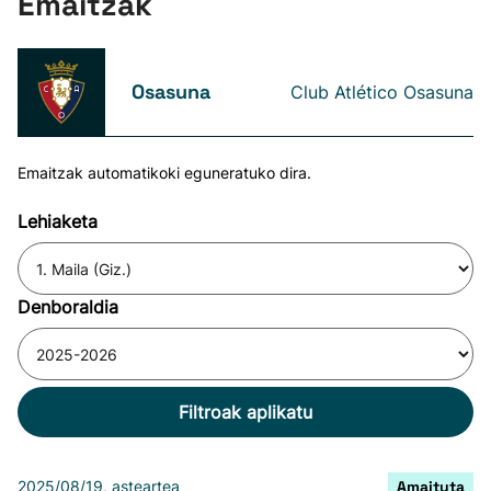
Emaitzak
Osasuna
Club Atlético Osasuna
Emaitzak automatikoki eguneratuko dira.
Lehiaketa
Denboraldia
Filtroak aplikatu
2025/08/19, asteartea
Amaituta