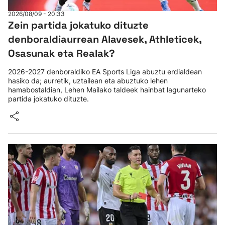
2026/08/09 - 20:33
Zein partida jokatuko dituzte
denboraldiaurrean Alavesek, Athleticek,
Osasunak eta Realak?
2026-2027 denboraldiko EA Sports Liga abuztu erdialdean
hasiko da; aurretik, uztailean eta abuztuko lehen
hamabostaldian, Lehen Mailako taldeek hainbat lagunarteko
partida jokatuko dituzte.