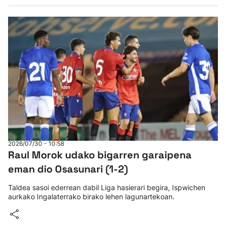
2026/07/30 - 10:58
Raul Morok udako bigarren garaipena
eman dio Osasunari (1-2)
Taldea sasoi ederrean dabil Liga hasierari begira, Ispwichen
aurkako Ingalaterrako birako lehen lagunartekoan.