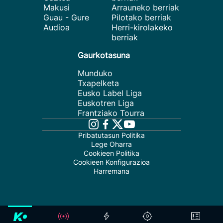
Makusi
Arrauneko berriak
Guau - Gure
Pilotako berriak
Audioa
Herri-kirolakeko
berriak
Gaurkotasuna
Munduko
Txapelketa
Eusko Label Liga
Euskotren Liga
Frantziako Tourra
Pribatutasun Politika
Lege Oharra
Cookieen Politika
Cookieen Konfigurazioa
Harremana