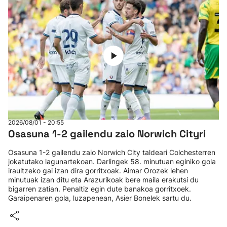
2026/08/01 - 20:55
Osasuna 1-2 gailendu zaio Norwich Cityri
Osasuna 1-2 gailendu zaio Norwich City taldeari Colchesterren
jokatutako lagunartekoan. Darlingek 58. minutuan eginiko gola
iraultzeko gai izan dira gorritxoak. Aimar Orozek lehen
minutuak izan ditu eta Arazurikoak bere maila erakutsi du
bigarren zatian. Penaltiz egin dute banakoa gorritxoek.
Garaipenaren gola, luzapenean, Asier Bonelek sartu du.