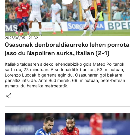
2026/08/05 - 21:32
Osasunak denboraldiaurreko lehen porrota
jaso du Napoliren aurka, Italian (2-1)
Italiako taldearen aldeko lehendabiziko gola Mateo Politanok
sartu du, 27. minutuan. Atsedenalditik bueltan, 53. minutuan,
Lorenzo Luccak bigarrena egin du. Osasunaren gol bakarra
penaltiz iritsi da. Ante Budimirrek, 69. minutuan, bete-betean
asmatu du hamaika metroetatik.