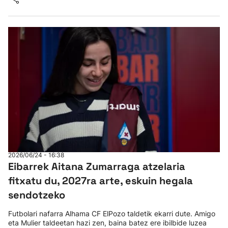
2026/06/24 - 16:38
Eibarrek Aitana Zumarraga atzelaria
fitxatu du, 2027ra arte, eskuin hegala
sendotzeko
Futbolari nafarra Alhama CF ElPozo taldetik ekarri dute. Amigo
eta Mulier taldeetan hazi zen, baina batez ere ibilbide luzea