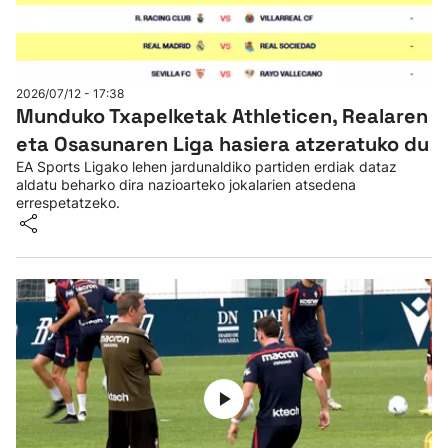
2026/07/12 - 17:38
Munduko Txapelketak Athleticen, Realaren
eta Osasunaren Liga hasiera atzeratuko du
EA Sports Ligako lehen jardunaldiko partiden erdiak dataz
aldatu beharko dira nazioarteko jokalarien atsedena
errespetatzeko.