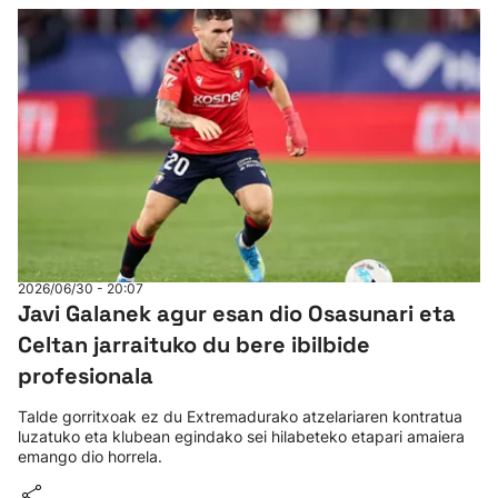
2026/06/30 - 20:07
Javi Galanek agur esan dio Osasunari eta
Celtan jarraituko du bere ibilbide
profesionala
Talde gorritxoak ez du Extremadurako atzelariaren kontratua
luzatuko eta klubean egindako sei hilabeteko etapari amaiera
emango dio horrela.