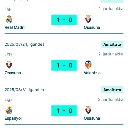
Liga
1. jardunaldia
1
0
Real Madril
Osasuna
2025/08/24, igandea
Amaituta
Liga
2. jardunaldia
1
0
Osasuna
Valentzia
2025/08/31, igandea
Amaituta
Liga
3. jardunaldia
1
0
Espanyol
Osasuna