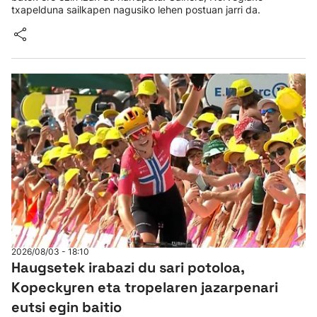
txapelduna sailkapen nagusiko lehen postuan jarri da.
2026/08/03 - 18:10
Haugsetek irabazi du sari potoloa,
Kopeckyren eta tropelaren jazarpenari
eutsi egin baitio