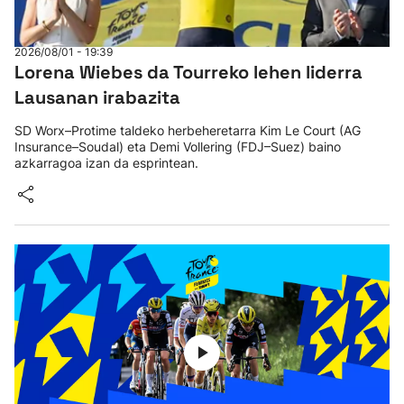
2026/08/01 - 19:39
Lorena Wiebes da Tourreko lehen liderra
Lausanan irabazita
SD Worx–Protime taldeko herbeheretarra Kim Le Court (AG
Insurance–Soudal) eta Demi Vollering (FDJ–Suez) baino
azkarragoa izan da esprintean.