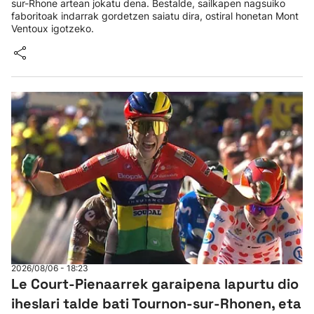
sur-Rhone artean jokatu dena. Bestalde, sailkapen nagsuiko
faboritoak indarrak gordetzen saiatu dira, ostiral honetan Mont
Ventoux igotzeko.
2026/08/06 - 18:23
Le Court-Pienaarrek garaipena lapurtu dio
iheslari talde bati Tournon-sur-Rhonen, eta