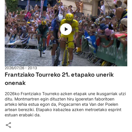
2026/07/26 - 20:13
Frantziako Tourreko 21. etapako unerik
onenak
2026ko Frantziako Tourreko azken etapak une ikusgarriak utzi
ditu. Montmartren egin dituzten hiru igoeretan faboritoen
arteko lehia estua egon da, Pogacarren eta Van der Poelen
artean bereziki. Etapako irabazlea azken metroetako esprint
estuan erabaki da.