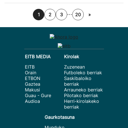
...
1
2
3
20
»
EITB MEDIA
Kirolak
EITB
Zuzenean
Orain
Futboleko berriak
ETBON
Saskibaloiko
Gaztea
berriak
Makusi
Arrauneko berriak
Guau - Gure
Pilotako berriak
Audioa
Herri-kirolakeko
berriak
Gaurkotasuna
Munduko