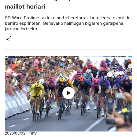
maillot horiari
SD Worx-Protime taldeko herbeheretarrak bere legea ezarri du
berriro esprintean, Genevako helmugan bigarren garaipena
jarraian lortzeko.
2026/08/02 - 18:51