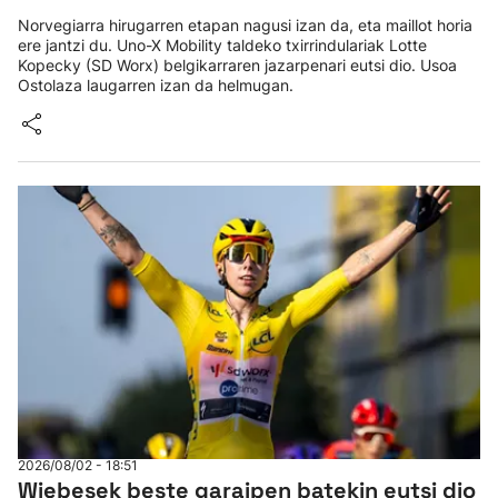
Norvegiarra hirugarren etapan nagusi izan da, eta maillot horia
ere jantzi du. Uno-X Mobility taldeko txirrindulariak Lotte
Kopecky (SD Worx) belgikarraren jazarpenari eutsi dio. Usoa
Ostolaza laugarren izan da helmugan.
2026/08/02 - 18:51
Wiebesek beste garaipen batekin eutsi dio