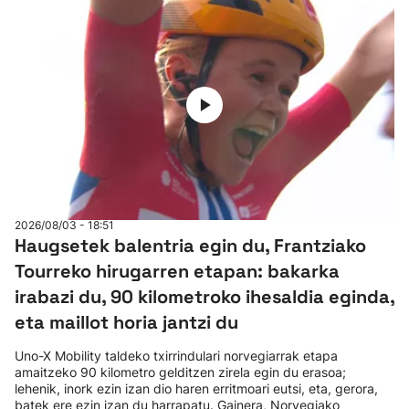
2026/08/03 - 18:51
Haugsetek balentria egin du, Frantziako
Tourreko hirugarren etapan: bakarka
irabazi du, 90 kilometroko ihesaldia eginda,
eta maillot horia jantzi du
Uno-X Mobility taldeko txirrindulari norvegiarrak etapa
amaitzeko 90 kilometro gelditzen zirela egin du erasoa;
lehenik, inork ezin izan dio haren erritmoari eutsi, eta, gerora,
batek ere ezin izan du harrapatu. Gainera, Norvegiako