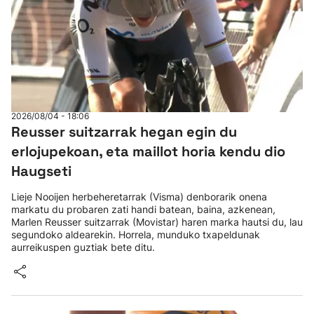
2026/08/04 - 18:06
Reusser suitzarrak hegan egin du
erlojupekoan, eta maillot horia kendu dio
Haugseti
Lieje Nooijen herbeheretarrak (Visma) denborarik onena
markatu du probaren zati handi batean, baina, azkenean,
Marlen Reusser suitzarrak (Movistar) haren marka hautsi du, lau
segundoko aldearekin. Horrela, munduko txapeldunak
aurreikuspen guztiak bete ditu.