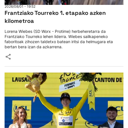
2026/08/01 - 19:52
Frantziako Tourreko 1. etapako azken
kilometroa
Lorena Wiebes (SD Worx - Protime) herbeheretarra da
Frantziako Tourreko lehen liderra. Wiebes sailkapeneko
faboritoak zihozen taldetxo batean iritsi da helmugara eta
bertan bera izan da azkarrena.