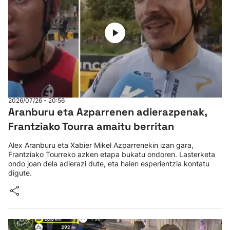
2026/07/26 - 20:56
Aranburu eta Azparrenen adierazpenak,
Frantziako Tourra amaitu berritan
Alex Aranburu eta Xabier Mikel Azparrenekin izan gara,
Frantziako Tourreko azken etapa bukatu ondoren. Lasterketa
ondo joan dela adierazi dute, eta haien esperientzia kontatu
digute.