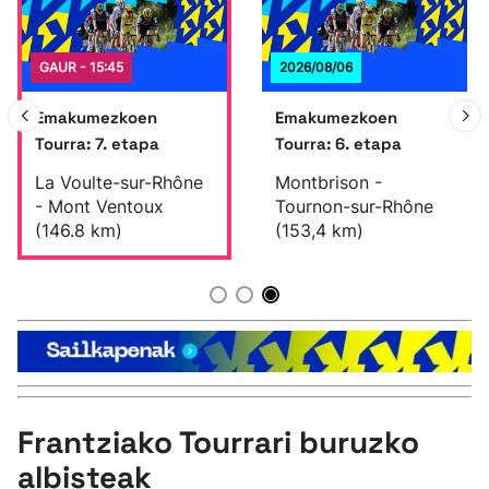
Herri-kirolak
GAUR - 15:45
2026/08/06
Eskubaloia
Emakumezkoen
Emakumezkoen
Tourra: 7. etapa
Tourra: 6. etapa
Kirolak 360
La Voulte-sur-Rhône
Montbrison -
- Mont Ventoux
Tournon-sur-Rhône
Atletismoa
(146.8 km)
(153,4 km)
Mendi-lasterketak
Kirol gehiago
"Helmuga"
Frantziako Tourrari buruzko
albisteak