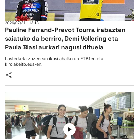
2026/07/31 - 13:13
Pauline Ferrand-Prevot Tourra irabazten
saiatuko da berriro, Demi Vollering eta
Paula Blasi aurkari nagusi dituela
Lasterketa zuzenean ikusi ahalko da ETB1en eta
kirolakeitb.eus-en.