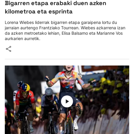
Bigarren etapa erabaki duen azken
kilometroa eta esprinta
Lorena Wiebes liderrak bigarren etapa garaipena lortu du
jarraian aurtengo Frantziako Tourrean. Wiebes azkarrena izan
da azken metroetako lehian, Elisa Balsamo eta Marianne Vos
aurkarien aurretik.