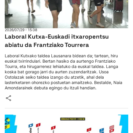
2026/07/29 - 15:38
Laboral Kutxa-Euskadi itxaropentsu
abiatu da Frantziako Tourrera
Laboral Kutxako taldea Lausanara bidean da; tartean, hiru
euskal txirrindulari. Bertan hasiko da aurtengo Frantziako
Tourra, eta hirugarrenez lehiatuko da euskal taldea. Langa
koska bat gorago jarri du aurten zuzendaritzak. Usoa
Ostolazak seiko taldea izango du atzetik, ahal dela
lasterketaren ohorezko postuetan amaitzeko. Bestalde, Naia
Amondarainek debuta egingo du itzuli handian.