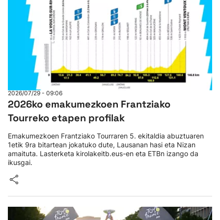
2026/07/29 - 09:06
2026ko emakumezkoen Frantziako
Tourreko etapen profilak
Emakumezkoen Frantziako Tourraren 5. ekitaldia abuztuaren
1etik 9ra bitartean jokatuko dute, Lausanan hasi eta Nizan
amaituta. Lasterketa kirolakeitb.eus-en eta ETBn izango da
ikusgai.