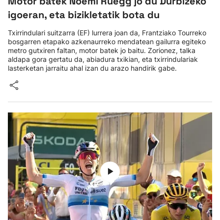
Motor batek Noemi Ruegg jo du Durbizeko
igoeran, eta bizikletatik bota du
Txirrindulari suitzarra (EF) lurrera joan da, Frantziako Tourreko
bosgarren etapako azkenaurreko mendatean gailurra egiteko
metro gutxiren faltan, motor batek jo baitu. Zorionez, talka
aldapa gora gertatu da, abiadura txikian, eta txirrindulariak
lasterketan jarraitu ahal izan du arazo handirik gabe.