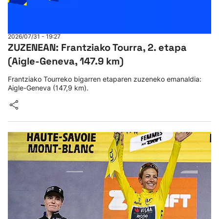
2026/07/31 - 19:27
ZUZENEAN: Frantziako Tourra, 2. etapa
(Aigle-Geneva, 147.9 km)
Frantziako Tourreko bigarren etaparen zuzeneko emanaldia:
Aigle-Geneva (147,9 km).