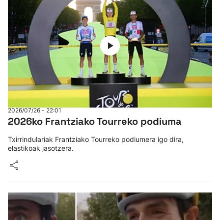
2026/07/26 - 22:01
2026ko Frantziako Tourreko podiuma
Txirrindulariak Frantziako Tourreko podiumera igo dira,
elastikoak jasotzera.