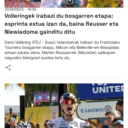
2026/08/05 - 18:38
Volleringek irabazi du bosgarren etapa:
esprinta estua izan da, baina Reusser eta
Niewiadoma gainditu ditu
Demi Vollering (FDJ - Suez) holandarrak irabazi du Frantziako
Tourreko bosgarren etapa, Mâcon eta Belleville-en-Beaujolais
artean jokatu dena. Marlen Reusserrek (Movistar) sailkapen
nagusiko lidergoari eustea lortu du.