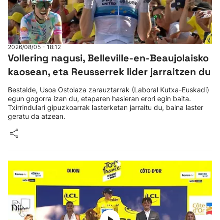
2026/08/05 - 18:12
Vollering nagusi, Belleville-en-Beaujolaisko
kaosean, eta Reusserrek lider jarraitzen du
Bestalde, Usoa Ostolaza zarauztarrak (Laboral Kutxa-Euskadi)
egun gogorra izan du, etaparen hasieran erori egin baita.
Txirrindulari gipuzkoarrak lasterketan jarraitu du, baina laster
geratu da atzean.