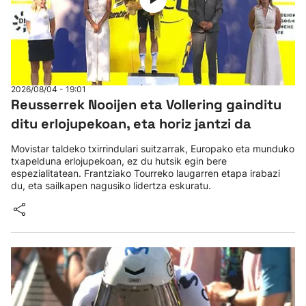
2026/08/04 - 19:01
Reusserrek Nooijen eta Vollering gainditu
ditu erlojupekoan, eta horiz jantzi da
Movistar taldeko txirrindulari suitzarrak, Europako eta munduko
txapelduna erlojupekoan, ez du hutsik egin bere
espezialitatean. Frantziako Tourreko laugarren etapa irabazi
du, eta sailkapen nagusiko lidertza eskuratu.