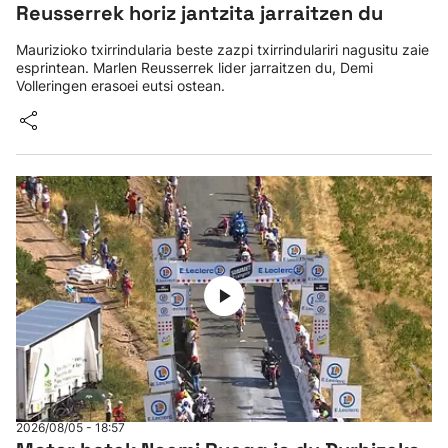
Reusserrek horiz jantzita jarraitzen du
Maurizioko txirrindularia beste zazpi txirrindulariri nagusitu zaie
esprintean. Marlen Reusserrek lider jarraitzen du, Demi
Volleringen erasoei eutsi ostean.
2026/08/05 - 18:57