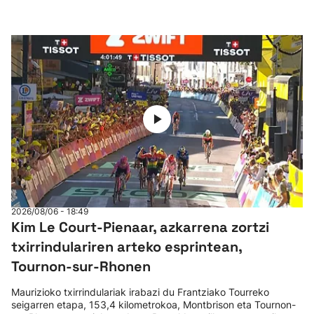
2026/08/06 - 18:49
Kim Le Court-Pienaar, azkarrena zortzi
txirrindulariren arteko esprintean,
Tournon-sur-Rhonen
Maurizioko txirrindulariak irabazi du Frantziako Tourreko
seigarren etapa, 153,4 kilometrokoa, Montbrison eta Tournon-