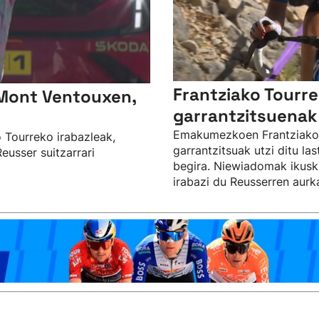
Frantziako Tourre
 Mont Ventouxen,
garrantzitsuenak
Emakumezkoen Frantziako 
o Tourreko irabazleak,
garrantzitsuak utzi ditu la
eusser suitzarrari
begira. Niewiadomak ikuski
irabazi du Reusserren aurk