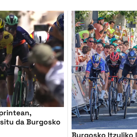
printean,
usitu da Burgosko
Burgosko Itzuliko