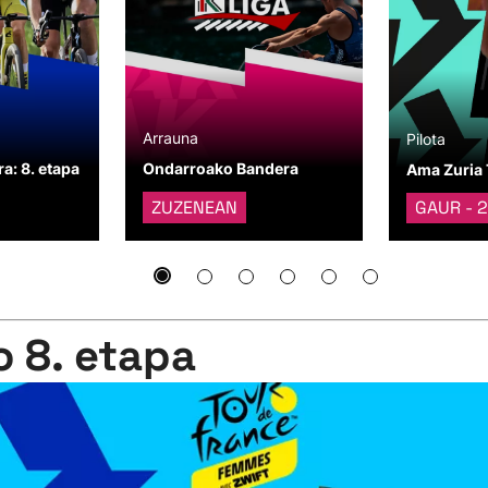
Arrauna
Pilota
a: 8. etapa
Ondarroako Bandera
Ama Zuria 
ZUZENEAN
GAUR - 2
o 8. etapa