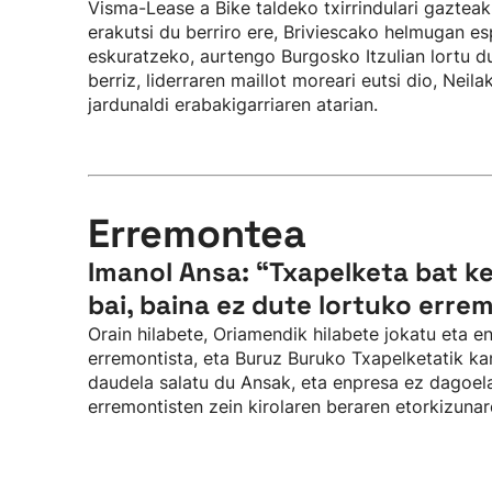
Visma-Lease a Bike taldeko txirrindulari gaztea
erakutsi du berriro ere, Briviescako helmugan es
eskuratzeko, aurtengo Burgosko Itzulian lortu du
berriz, liderraren maillot moreari eutsi dio, Neil
jardunaldi erabakigarriaren atarian.
Erremontea
Imanol Ansa: “Txapelketa bat k
bai, baina ez dute lortuko erre
Orain hilabete, Oriamendik hilabete jokatu eta 
erremontista, eta Buruz Buruko Txapelketatik ka
daudela salatu du Ansak, eta enpresa ez dagoel
erremontisten zein kirolaren beraren etorkizuna