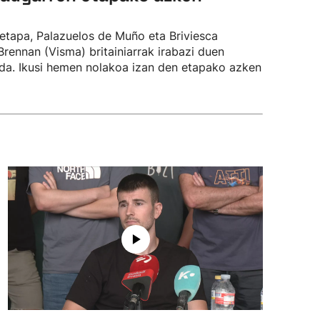
 etapa, Palazuelos de Muño eta Briviesca
rennan (Visma) britainiarrak irabazi duen
 da. Ikusi hemen nolakoa izan den etapako azken