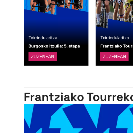
Txirrindularitza
Txirrindularitza
Burgosko Itzulia: 5. etapa
Frantziako Tourr
ZUZENEAN
ZUZENEAN
Frantziako Tourrek