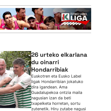
26 urteko elkarlana
du oinarri
Hondarribiak
Euskotren eta Eusko Label
ligak Hondarribian jokatuko
dira igandean. Ama
Guadalupekoa ontzia maila
nagusian izan da beti
txapelketa horretan, sortu
zutenetik. Hiru zutabe nagusi