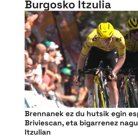
Burgosko Itzulia
Brennanek ez du hutsik egin es
Briviescan, eta bigarrenez nag
Itzulian