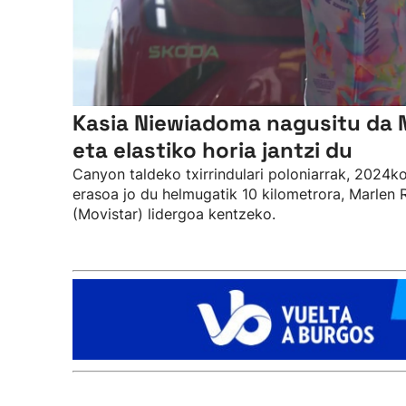
Kasia Niewiadoma nagusitu da
eta elastiko horia jantzi du
Canyon taldeko txirrindulari poloniarrak, 2024k
erasoa jo du helmugatik 10 kilometrora, Marlen R
(Movistar) lidergoa kentzeko.