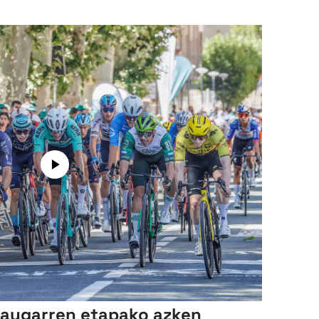
 laugarren etapako azken