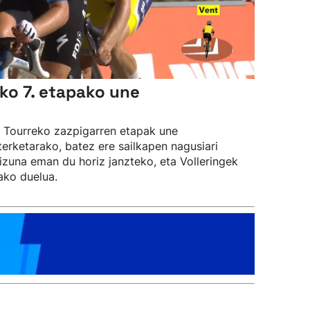
ko 7. etapako une
Tourreko zazpigarren etapak une
sterketarako, batez ere sailkapen nagusiari
zuna eman du horiz janzteko, eta Volleringek
ako duelua.