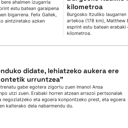
k bere ahalmen izugarria
kilometroa
print estu batean garaipena
Burgosko Itzuliko laugarren
en bigarrena. Felix Gallek,
artekoa (178 km), Matthew B
ako aintziretako azken
esprint estu batean erabaki
kilometroa.
enduko didate, lehiatzeko aukera ere
montetik urruntzea"
entrenatu gabe egotera zigortu zuen Imanol Ansa
npo utzi zuen. Erabaki horren atzean arrazoi pertsonalak
a negoziatzeko eta egoera konpontzeko prest, eta egoera
ren kalterako dela nabarmendu du.