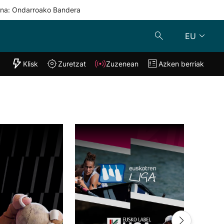
una: Ondarroako Bandera
EU
"Helmuga"
Klisk
Zuretzat
Zuzenean
Azken berriak
Klisk
Zuzenean
o
Zuretzat
Azken berria