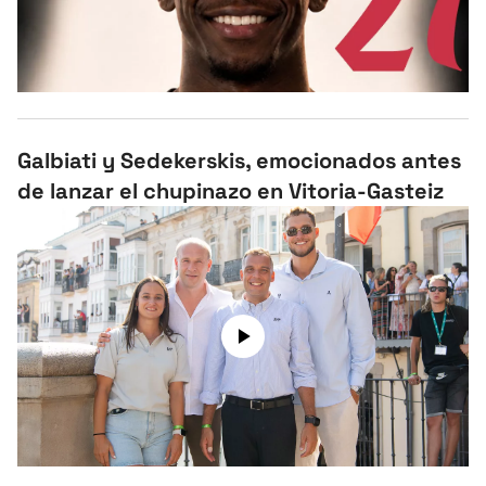
Herri-kirolak
Balonmano
Kirolak 360
Galbiati y Sedekerskis, emocionados antes
de lanzar el chupinazo en Vitoria-Gasteiz
Atletismo
Carreras de montaña
Más deportes
"Helmuga"