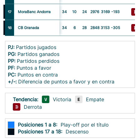
D
17
MoraBanc Andorra
34
10
24
2976
3169
-193
D
18
CB Granada
34
6
28
2848
3153
-305
PJ:
Partidos jugados
PG:
Partidos ganados
PP:
Partidos perdidos
PF:
Puntos a favor
PC:
Puntos en contra
+/-:
Diferencia de puntos a favor y en contra
Tendencia:
Victoria
Empate
V
E
Derrota
D
Posiciones 1 a 8:
Play-off por el título
Posiciones 17 a 18:
Descenso