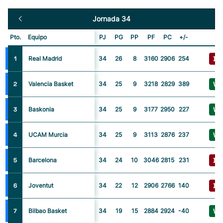
Jornada 34
Pto.
Equipo
PJ
PG
PP
PF
PC
+/-
D
1
Real Madrid
34
26
8
3160
2906
254
V
2
Valencia Basket
34
25
9
3218
2829
389
V
3
Baskonia
34
25
9
3177
2950
227
V
4
UCAM Murcia
34
25
9
3113
2876
237
D
5
Barcelona
34
24
10
3046
2815
231
D
6
Joventut
34
22
12
2906
2766
140
V
7
Bilbao Basket
34
19
15
2884
2924
-40