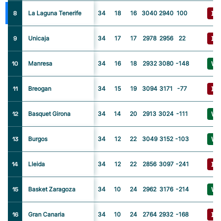
D
8
La Laguna Tenerife
34
18
16
3040
2940
100
D
9
Unicaja
34
17
17
2978
2956
22
V
10
Manresa
34
16
18
2932
3080
-148
D
11
Breogan
34
15
19
3094
3171
-77
V
12
Basquet Girona
34
14
20
2913
3024
-111
V
13
Burgos
34
12
22
3049
3152
-103
D
14
Lleida
34
12
22
2856
3097
-241
V
15
Basket Zaragoza
34
10
24
2962
3176
-214
D
16
Gran Canaria
34
10
24
2764
2932
-168