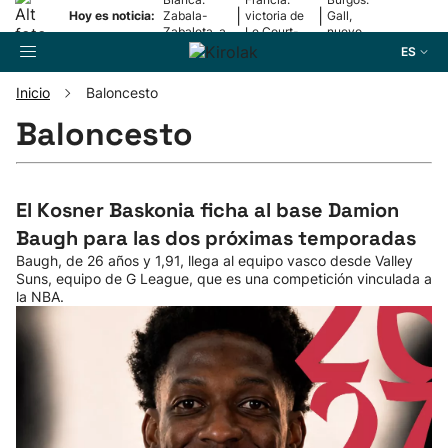
|
|
Hoy es noticia:
Zabala-
victoria de
Gall,
Zabaleta, a
Le Court-
nuevo
la final
Pienaar
líder
ES
Inicio
Baloncesto
Buscador
Baloncesto
Fútbol
El Kosner Baskonia ficha al base Damion
Baugh para las dos próximas temporadas
Pelota
Baugh, de 26 años y 1,91, llega al equipo vasco desde Valley
Suns, equipo de G League, que es una competición vinculada a
la NBA.
Remo
Baloncesto
Ciclismo