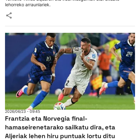
lehorreko arraunlariek.
2026/06/23 - 09:45
Frantzia eta Norvegia final-
hamaseirenetarako sailkatu dira, eta
Aljeriak lehen hiru puntuak lortu ditu