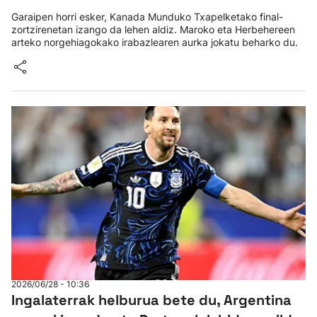
Garaipen horri esker, Kanada Munduko Txapelketako final-
zortzirenetan izango da lehen aldiz. Maroko eta Herbehereen
arteko norgehiagokako irabazlearen aurka jokatu beharko du.
2026/06/28 - 10:36
Ingalaterrak helburua bete du, Argentina