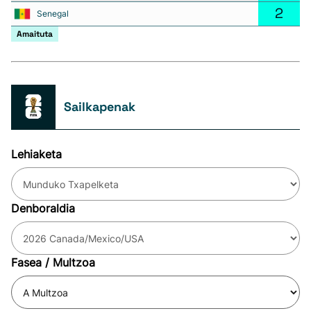
2
Senegal
Amaituta
Sailkapenak
Lehiaketa
Denboraldia
Fasea / Multzoa