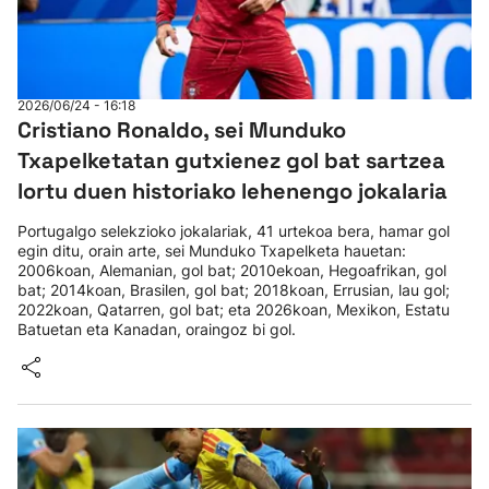
2026/06/24 - 16:18
Cristiano Ronaldo, sei Munduko
Txapelketatan gutxienez gol bat sartzea
lortu duen historiako lehenengo jokalaria
Portugalgo selekzioko jokalariak, 41 urtekoa bera, hamar gol
egin ditu, orain arte, sei Munduko Txapelketa hauetan:
2006koan, Alemanian, gol bat; 2010ekoan, Hegoafrikan, gol
bat; 2014koan, Brasilen, gol bat; 2018koan, Errusian, lau gol;
2022koan, Qatarren, gol bat; eta 2026koan, Mexikon, Estatu
Batuetan eta Kanadan, oraingoz bi gol.