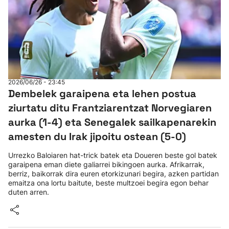
2026/06/26 - 23:45
Dembelek garaipena eta lehen postua
ziurtatu ditu Frantziarentzat Norvegiaren
aurka (1-4) eta Senegalek sailkapenarekin
amesten du Irak jipoitu ostean (5-0)
Urrezko Baloiaren hat-trick batek eta Doueren beste gol batek
garaipena eman diete galiarrei bikingoen aurka. Afrikarrak,
berriz, baikorrak dira euren etorkizunari begira, azken partidan
emaitza ona lortu baitute, beste multzoei begira egon behar
duten arren.