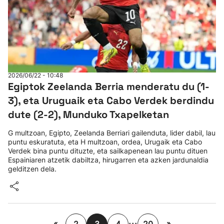
2026/06/22 - 10:48
Egiptok Zeelanda Berria menderatu du (1-
3), eta Uruguaik eta Cabo Verdek berdindu
dute (2-2), Munduko Txapelketan
G multzoan, Egipto, Zeelanda Berriari gailenduta, lider dabil, lau
puntu eskuratuta, eta H multzoan, ordea, Urugaik eta Cabo
Verdek bina puntu dituzte, eta sailkapenean lau puntu dituen
Espainiaren atzetik dabiltza, hirugarren eta azken jardunaldia
gelditzen dela.
...
«
»