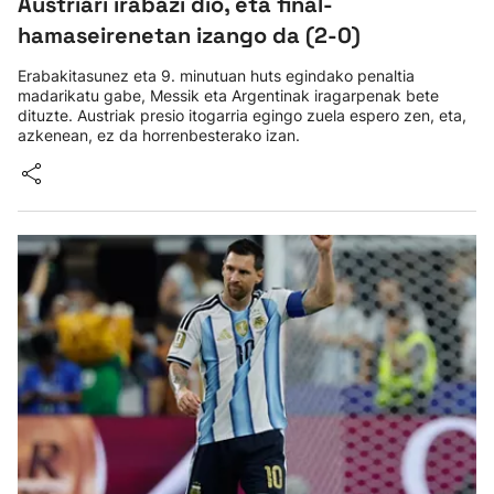
Austriari irabazi dio, eta final-
hamaseirenetan izango da (2-0)
Erabakitasunez eta 9. minutuan huts egindako penaltia
madarikatu gabe, Messik eta Argentinak iragarpenak bete
dituzte. Austriak presio itogarria egingo zuela espero zen, eta,
azkenean, ez da horrenbesterako izan.