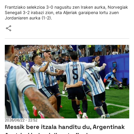
Frantziako selekzioa 3-0 nagusitu zen Iraken aurka, Norvegiak
Senegali 3-2 irabazi zion, eta Aljeriak garaipena lortu zuen
Jordaniaren aurka (1-2).
2026/06/22 - 22:52
Messik bere itzala handitu du, Argentinak