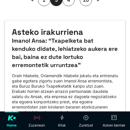
2
3
4
20
Asteko irakurriena
Imanol Ansa: “Txapelketa bat
kenduko didate, lehiatzeko aukera ere
bai, baina ez dute lortuko
erremontetik urruntzea"
Orain hilabete, Oriamendik hilabete jokatu eta entrenatu
gabe egotera zigortu zuen Imanol Ansa erremontista,
eta Buruz Buruko Txapelketatik kanpo utzi zuen.
Erabaki horren atzean arrazoi pertsonalak daudela
salatu du Ansak, eta enpresa ez dagoela negoziatzeko
eta egoera konpontzeko prest, eta egoera
erremontisten zein kirolaren beraren etorkizunaren
kalterako dela nabarmendu du.
Home
Zuzenean
Klisk
Zuretzat
Azken berriak