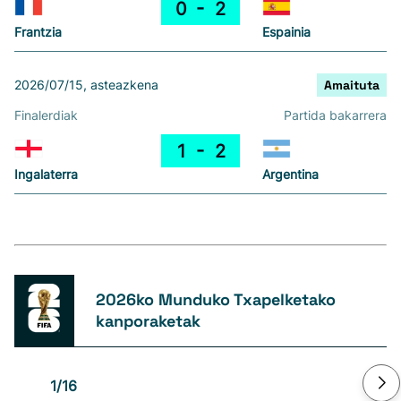
0
2
Frantzia
Espainia
2026/07/15, asteazkena
Amaituta
Finalerdiak
Partida bakarrera
1
2
Ingalaterra
Argentina
2026ko Munduko Txapelketako
kanporaketak
1/16