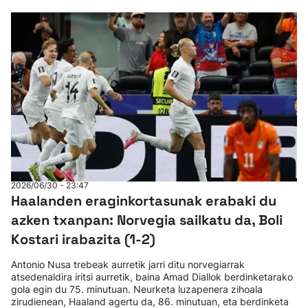
2026/06/30 - 23:47
Haalanden eraginkortasunak erabaki du
azken txanpan: Norvegia sailkatu da, Boli
Kostari irabazita (1-2)
Antonio Nusa trebeak aurretik jarri ditu norvegiarrak
atsedenaldira iritsi aurretik, baina Amad Diallok berdinketarako
gola egin du 75. minutuan. Neurketa luzapenera zihoala
zirudienean, Haaland agertu da, 86. minutuan, eta berdinketa