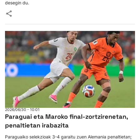
desegin du.
2026/06/30 - 10:01
Paraguai eta Maroko final-zortzirenetan,
penaltietan irabazita
Paraguaiko selekzioak 3-4 garaitu zuen Alemania penaltietan;