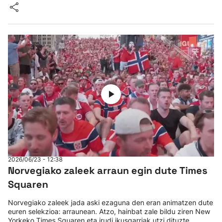
2026/06/23 - 12:38
Norvegiako zaleek arraun egin dute Times
Squaren
Norvegiako zaleek jada aski ezaguna den eran animatzen dute
euren selekzioa: arraunean. Atzo, hainbat zale bildu ziren New
Yorkeko Times Squaren eta irudi ikusgarriak utzi dituzte