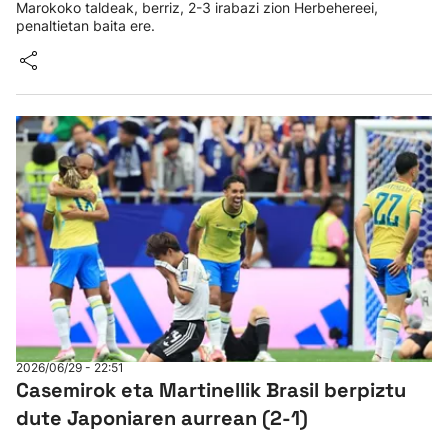
Marokoko taldeak, berriz, 2-3 irabazi zion Herbehereei,
penaltietan baita ere.
2026/06/29 - 22:51
Casemirok eta Martinellik Brasil berpiztu
dute Japoniaren aurrean (2-1)