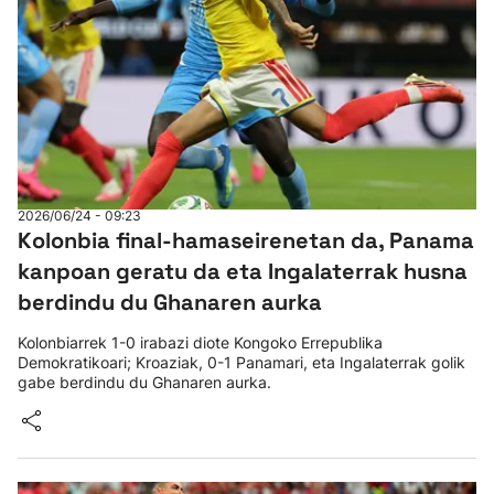
2026/06/24 - 09:23
Kolonbia final-hamaseirenetan da, Panama
kanpoan geratu da eta Ingalaterrak husna
berdindu du Ghanaren aurka
Kolonbiarrek 1-0 irabazi diote Kongoko Errepublika
Demokratikoari; Kroaziak, 0-1 Panamari, eta Ingalaterrak golik
gabe berdindu du Ghanaren aurka.