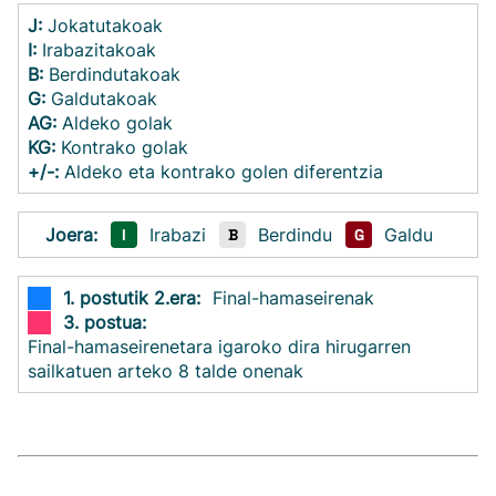
J:
Jokatutakoak
I:
Irabazitakoak
B:
Berdindutakoak
G:
Galdutakoak
AG:
Aldeko golak
KG:
Kontrako golak
+/-:
Aldeko eta kontrako golen diferentzia
Joera:
Irabazi
Berdindu
Galdu
I
B
G
1. postutik 2.era:
Final-hamaseirenak
3. postua:
Final-hamaseirenetara igaroko dira hirugarren
sailkatuen arteko 8 talde onenak