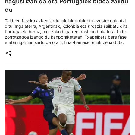
nagusi izan da eta Portugalek bidea zaildu
du
Taldeen faseko azken jardunaldiak golak eta ezustekoak utzi
ditu: Ingalaterra, Argentinak, Kolonbia eta Kroazia sailkatu dira.
Portugalek, berriz, multzoko bigarren postuan bukatuta, bide
zorrotzagoa izango du kanporaketetan. Txapelketa bere fase
erabakigarrian sartu da orain, final-hamaseirenak zehaztuta.