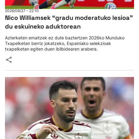
2026/06/27 - 22:10
Nico Williamsek “gradu moderatuko lesioa”
du eskuineko aduktorean
Azterketen emaitzek ez dute baztertzen 2026ko Munduko
Txapelketan berriz jokatzeko, Espainiako selekzioak
txapelketan egiten duen ibilbidearen arabera.