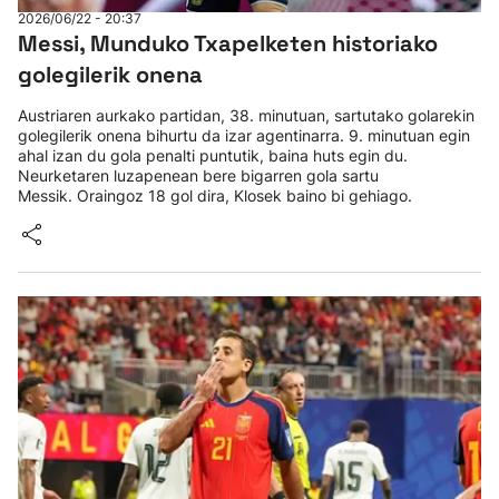
2026/06/22 - 20:37
Messi, Munduko Txapelketen historiako
golegilerik onena
Austriaren aurkako partidan, 38. minutuan, sartutako golarekin
golegilerik onena bihurtu da izar agentinarra. 9. minutuan egin
ahal izan du gola penalti puntutik, baina huts egin du.
Neurketaren luzapenean bere bigarren gola sartu
Messik. Oraingoz 18 gol dira, Klosek baino bi gehiago.