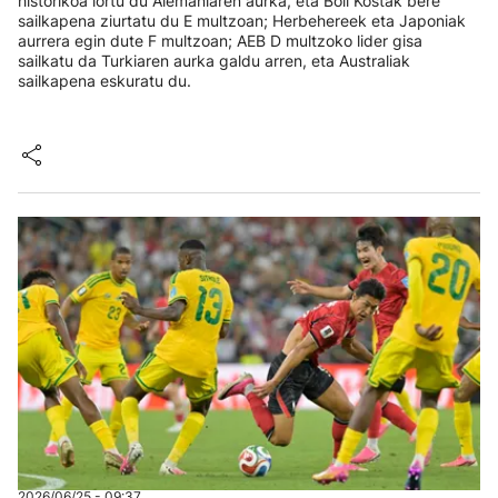
historikoa lortu du Alemaniaren aurka, eta Boli Kostak bere
sailkapena ziurtatu du E multzoan; Herbehereek eta Japoniak
aurrera egin dute F multzoan; AEB D multzoko lider gisa
sailkatu da Turkiaren aurka galdu arren, eta Australiak
sailkapena eskuratu du.
2026/06/25 - 09:37