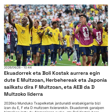
2026/06/26 - 10:44
Ekuadorrek eta Boli Kostak aurrera egin
dute E Multzoan, Herbehereak eta Japonia
sailkatu dira F Multzoan, eta AEB da D
Multzoko liderra
2026ko Munduko Txapelketak jardunaldi erabakigarria bizi
izan du E, F eta D multzoen itxierarekin. Ekuadorrek garaipen