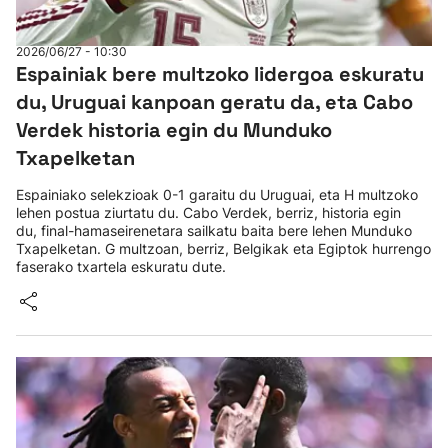
2026/06/27 - 10:30
Espainiak bere multzoko lidergoa eskuratu
du, Uruguai kanpoan geratu da, eta Cabo
Verdek historia egin du Munduko
Txapelketan
Espainiako selekzioak 0-1 garaitu du Uruguai, eta H multzoko
lehen postua ziurtatu du. Cabo Verdek, berriz, historia egin
du, final-hamaseirenetara sailkatu baita bere lehen Munduko
Txapelketan. G multzoan, berriz, Belgikak eta Egiptok hurrengo
faserako txartela eskuratu dute.