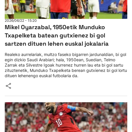
2026/06/22 - 15:20
Mikel Oyarzabal, 1950etik Munduko
Txapelketa batean gutxienez bi gol
sartzen dituen lehen euskal jokalaria
Realeko aurrelariak, multzo faseko bigarren jardunaldian, bi gol
egin dizkio Saudi Arabiari; hala, 1950ean, Suedian, Telmo
Zarrak eta Silvestre Igoak hurrenez hurren lau eta bi gol sartu
zituztenetik, Munduko Txapelketa berean gutxienez bi gol lortu
dituen lehenengo euskal futbolaria da.