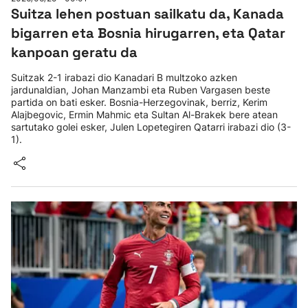
Suitza lehen postuan sailkatu da, Kanada
bigarren eta Bosnia hirugarren, eta Qatar
kanpoan geratu da
Suitzak 2-1 irabazi dio Kanadari B multzoko azken
jardunaldian, Johan Manzambi eta Ruben Vargasen beste
partida on bati esker. Bosnia-Herzegovinak, berriz, Kerim
Alajbegovic, Ermin Mahmic eta Sultan Al-Brakek bere atean
sartutako golei esker, Julen Lopetegiren Qatarri irabazi dio (3-
1).