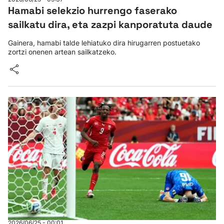
Hamabi selekzio hurrengo faserako
sailkatu dira, eta zazpi kanporatuta daude
Gainera, hamabi talde lehiatuko dira hirugarren postuetako
zortzi onenen artean sailkatzeko.
2026/06/25 - 00:01