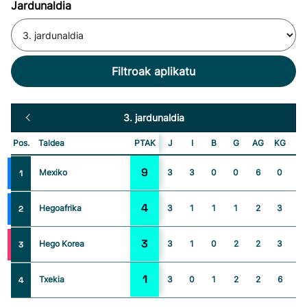
Jardunaldia
Filtroak aplikatu
3. jardunaldia
Pos.
Taldea
PTAK
J
I
B
G
AG
KG
+/
9
Mexiko
3
3
0
0
6
0
6
1
4
Hegoafrika
3
1
1
1
2
3
-1
2
3
Hego Korea
3
1
0
2
2
3
-1
3
1
Txekia
3
0
1
2
2
6
-4
4