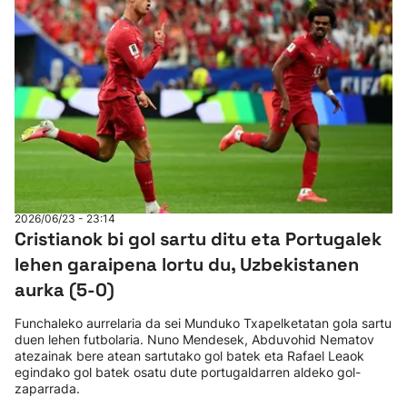
2026/06/23 - 23:14
Cristianok bi gol sartu ditu eta Portugalek
lehen garaipena lortu du, Uzbekistanen
aurka (5-0)
Funchaleko aurrelaria da sei Munduko Txapelketatan gola sartu
duen lehen futbolaria. Nuno Mendesek, Abduvohid Nematov
atezainak bere atean sartutako gol batek eta Rafael Leaok
egindako gol batek osatu dute portugaldarren aldeko gol-
zaparrada.