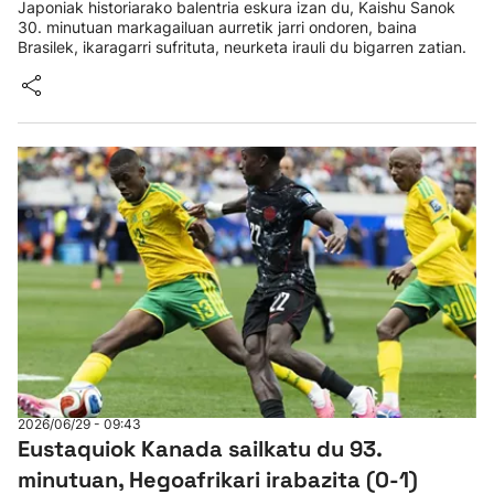
Japoniak historiarako balentria eskura izan du, Kaishu Sanok
30. minutuan markagailuan aurretik jarri ondoren, baina
Brasilek, ikaragarri sufrituta, neurketa irauli du bigarren zatian.
2026/06/29 - 09:43
Eustaquiok Kanada sailkatu du 93.
minutuan, Hegoafrikari irabazita (0-1)