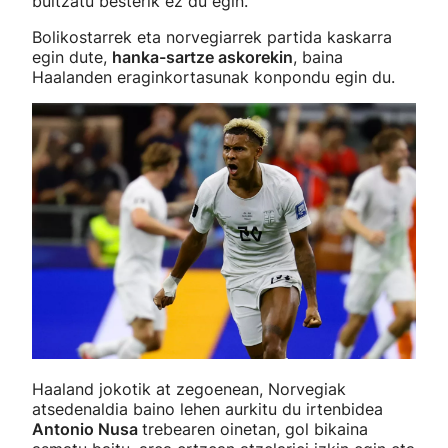
bultzatu besterik ez du egin.
Bolikostarrek eta norvegiarrek partida kaskarra
egin dute,
hanka-sartze askorekin
, baina
Haalanden eraginkortasunak konpondu egin du.
Haaland jokotik at zegoenean, Norvegiak
atsedenaldia baino lehen aurkitu du irtenbidea
Antonio Nusa
trebearen oinetan, gol bikaina