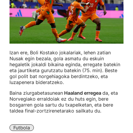
Izan ere, Boli Kostako jokalariak, lehen zatian
Nusak egin bezala, gola asmatu du eskuin
hegaletik jokaldi bikaina eginda, erregate batekin
eta jaurtiketa gurutzatu batekin (75. min). Beste
gol polit bat norgehiagoka berdintzeko, eta
luzapenera bideratzeko.
Baina ziurgabetasunean
Haaland erregea
da, eta
Norvegiako erraldoiak ez du huts egin, bere
bosgarren gola sartu du txapelketan, eta bere
taldea final-zortzirenetarako sailkatu du.
Futbola