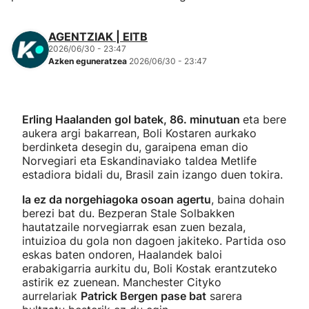
AGENTZIAK | EITB
2026/06/30 - 23:47
Azken eguneratzea
2026/06/30 - 23:47
Erling Haalanden gol batek, 86. minutuan
eta bere
aukera argi bakarrean, Boli Kostaren aurkako
berdinketa desegin du, garaipena eman dio
Norvegiari eta Eskandinaviako taldea Metlife
estadiora bidali du, Brasil zain izango duen tokira.
Ia ez da norgehiagoka osoan agertu
, baina dohain
berezi bat du. Bezperan Stale Solbakken
hautatzaile norvegiarrak esan zuen bezala,
intuizioa du gola non dagoen jakiteko. Partida oso
eskas baten ondoren, Haalandek baloi
erabakigarria aurkitu du, Boli Kostak erantzuteko
astirik ez zuenean. Manchester Cityko
aurrelariak
Patrick Bergen pase bat
sarera