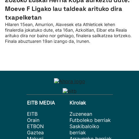
2026ko Euskal Herria Kopa aurkeztu dute:
Moeve F Ligako lau taldeak arituko dira
txapelketan
Hilaren 15ean, Amurrion, Alavesek eta Athleticek lehen
finalerdia jokatuko dute, eta 16an, Azkoitian, Eibar eta Reala
arituko dira nor baino nor gehiago, finalera sailkatzea lortzeko.
Finala abuztuaren 19an izango da, Irunen.
EITB MEDIA
Kirolak
EITB
Zuzenean
Orain
Futboleko berriak
ETBON
Saskibaloiko
Gaztea
berriak
Makusi
Arrauneko berriak