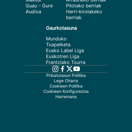
Guau - Gure
Pilotako berriak
Audioa
Herri-kirolakeko
berriak
Gaurkotasuna
Munduko
Txapelketa
Eusko Label Liga
Euskotren Liga
Frantziako Tourra
Pribatutasun Politika
Lege Oharra
Cookieen Politika
Cookieen Konfigurazioa
Harremana