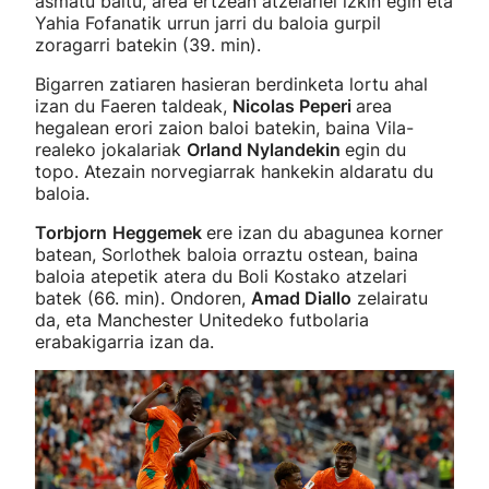
asmatu baitu, area ertzean atzelariei izkin egin eta
Yahia Fofanatik urrun jarri du baloia gurpil
zoragarri batekin (39. min).
Bigarren zatiaren hasieran berdinketa lortu ahal
izan du Faeren taldeak,
Nicolas Peperi
area
hegalean erori zaion baloi batekin, baina Vila-
realeko jokalariak
Orland Nylandekin
egin du
topo. Atezain norvegiarrak hankekin aldaratu du
baloia.
Torbjorn
Heggemek
ere izan du abagunea korner
batean, Sorlothek baloia orraztu ostean, baina
baloia atepetik atera du Boli Kostako atzelari
batek (66. min). Ondoren,
Amad Diallo
zelairatu
da, eta Manchester Unitedeko futbolaria
erabakigarria izan da.