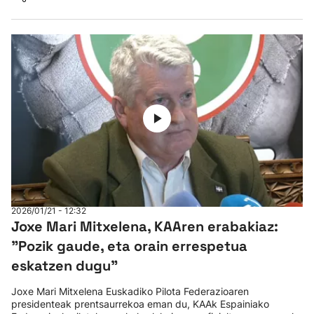
2026/01/21 - 12:32
Joxe Mari Mitxelena, KAAren erabakiaz:
"Pozik gaude, eta orain errespetua
eskatzen dugu"
Joxe Mari Mitxelena Euskadiko Pilota Federazioaren
presidenteak prentsaurrekoa eman du, KAAk Espainiako