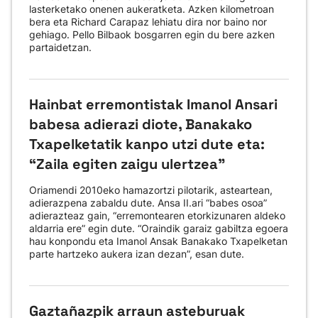
lasterketako onenen aukeratketa. Azken kilometroan
bera eta Richard Carapaz lehiatu dira nor baino nor
gehiago. Pello Bilbaok bosgarren egin du bere azken
partaidetzan.
Hainbat erremontistak Imanol Ansari
babesa adierazi diote, Banakako
Txapelketatik kanpo utzi dute eta:
“Zaila egiten zaigu ulertzea”
Oriamendi 2010eko hamazortzi pilotarik, asteartean,
adierazpena zabaldu dute. Ansa II.ari “babes osoa”
adierazteaz gain, “erremontearen etorkizunaren aldeko
aldarria ere” egin dute. “Oraindik garaiz gabiltza egoera
hau konpondu eta Imanol Ansak Banakako Txapelketan
parte hartzeko aukera izan dezan”, esan dute.
Gaztañazpik arraun asteburuak