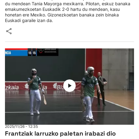
du mendean Tania Mayorga mexikarra. Pilotan, eskuz banaka
emakumezkoetan Euskadik 2-0 hartu du mendean, kasu
honetan ere Mexiko. Gizonezkoetan banaka zein binaka
Euskadi garaile izan da.
2025/11/26 - 12:35
Frantziak larruzko paletan irabazi dio