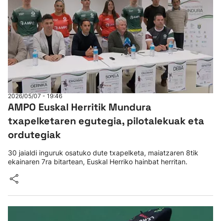
2026/05/07 - 19:46
AMPO Euskal Herritik Mundura
txapelketaren egutegia, pilotalekuak eta
ordutegiak
30 jaialdi inguruk osatuko dute txapelketa, maiatzaren 8tik
ekainaren 7ra bitartean, Euskal Herriko hainbat herritan.