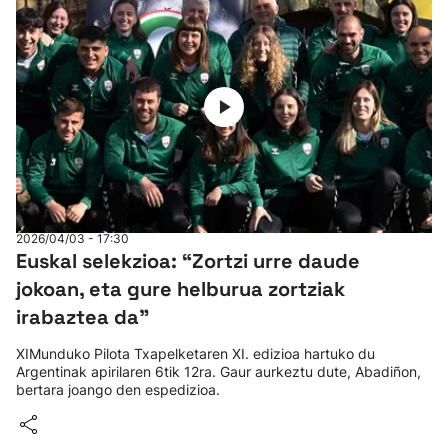
2026/04/03 - 17:30
Euskal selekzioa: “Zortzi urre daude
jokoan, eta gure helburua zortziak
irabaztea da"
XIMunduko Pilota Txapelketaren XI. edizioa hartuko du
Argentinak apirilaren 6tik 12ra. Gaur aurkeztu dute, Abadiñon,
bertara joango den espedizioa.