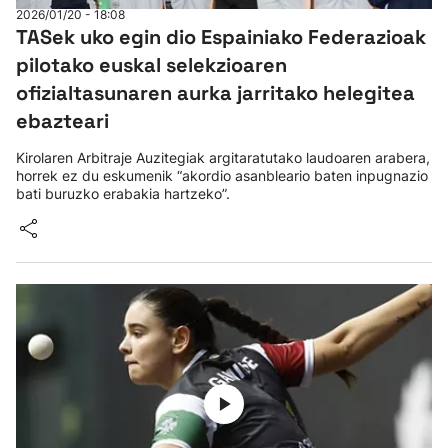
2026/01/20 - 18:08
TASek uko egin dio Espainiako Federazioak
pilotako euskal selekzioaren
ofizialtasunaren aurka jarritako helegitea
ebazteari
Kirolaren Arbitraje Auzitegiak argitaratutako laudoaren arabera,
horrek ez du eskumenik “akordio asanbleario baten inpugnazio
bati buruzko erabakia hartzeko”.