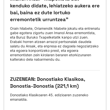
kenduko didate, lehiatzeko aukera ere
bai, baina ez dute lortuko
erremontetik urruntzea"
Orain hilabete, Oriamendik hilabete jokatu eta entrenatu
gabe egotera zigortu zuen Imanol Ansa erremontista,
eta Buruz Buruko Txapelketatik kanpo utzi zuen.
Erabaki horren atzean arrazoi pertsonalak daudela
salatu du Ansak, eta enpresa ez dagoela negoziatzeko
eta egoera konpontzeko prest, eta egoera
erremontisten zein kirolaren beraren etorkizunaren
kalterako dela nabarmendu du.
ZUZENEAN: Donostiako Klasikoa,
Donostia-Donostia (221,1 km)
Donostiako Klasikoaren 45. edizioaren zuzeneko
emanaldia.