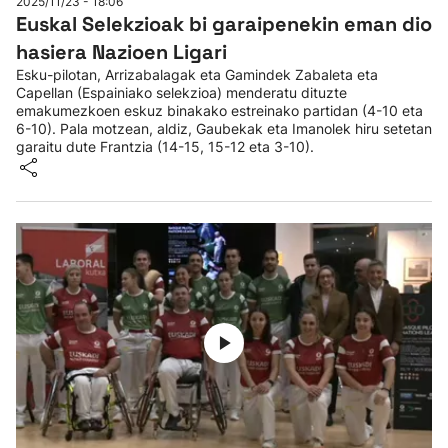
2025/11/23 - 18:06
Euskal Selekzioak bi garaipenekin eman dio
hasiera Nazioen Ligari
Esku-pilotan, Arrizabalagak eta Gamindek Zabaleta eta
Capellan (Espainiako selekzioa) menderatu dituzte
emakumezkoen eskuz binakako estreinako partidan (4-10 eta
6-10). Pala motzean, aldiz, Gaubekak eta Imanolek hiru setetan
garaitu dute Frantzia (14-15, 15-12 eta 3-10).