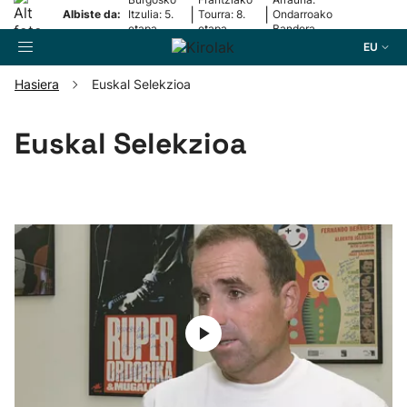
|
|
Albiste da:
Itzulia: 5.
Tourra: 8.
Ondarroako
etapa
etapa
Bandera
EU
Hasiera
Euskal Selekzioa
Bilatzailea
Euskal Selekzioa
Futbola
Pilota
Arrauna
Saskibaloia
Txirrindularitza