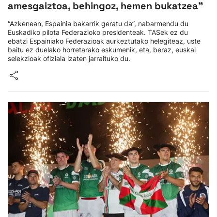
amesgaiztoa, behingoz, hemen bukatzea”
“Azkenean, Espainia bakarrik geratu da”, nabarmendu du
Euskadiko pilota Federazioko presidenteak. TASek ez du
ebatzi Espainiako Federazioak aurkeztutako helegiteaz, uste
baitu ez duelako horretarako eskumenik, eta, beraz, euskal
selekzioak ofiziala izaten jarraituko du.