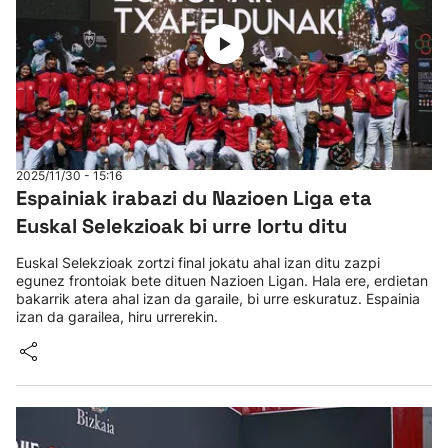
2025/11/30 - 15:16
Espainiak irabazi du Nazioen Liga eta
Euskal Selekzioak bi urre lortu ditu
Euskal Selekzioak zortzi final jokatu ahal izan ditu zazpi
egunez frontoiak bete dituen Nazioen Ligan. Hala ere, erdietan
bakarrik atera ahal izan da garaile, bi urre eskuratuz. Espainia
izan da garailea, hiru urrerekin.