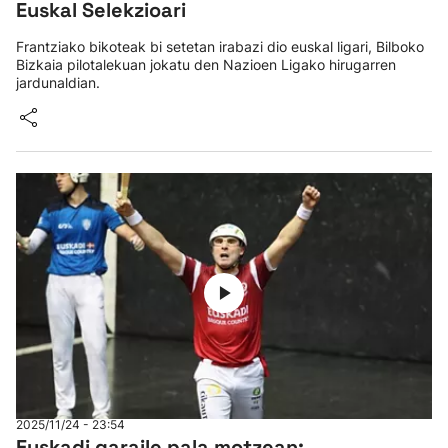
Euskal Selekzioari
Frantziako bikoteak bi setetan irabazi dio euskal ligari, Bilboko
Bizkaia pilotalekuan jokatu den Nazioen Ligako hirugarren
jardunaldian.
2025/11/24 - 23:54
Euskadi garaile pala motzean;