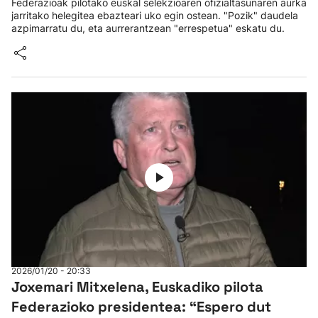
Federazioak pilotako euskal selekzioaren ofizialtasunaren aurka
jarritako helegitea ebazteari uko egin ostean. "Pozik" daudela
azpimarratu du, eta aurrerantzean "errespetua" eskatu du.
2026/01/20 - 20:33
Joxemari Mitxelena, Euskadiko pilota
Federazioko presidentea: “Espero dut