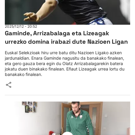
2025/12/12 - 20:52
Gaminde, Arrizabalaga eta Lizeagak
urrezko domina irabazi dute Nazioen Ligan
Euskal Selekzioak hiru urre batu ditu Nazioen Ligako azken
jardunaldian. Enara Gaminde nagusitu da banakako finalean,
eta gero gauza bera egin du Olatz Arrizabalagarekin batera
jokatu duen binakako finalean. Eñaut Lizeagak urrea lortu du
banakako finalean.