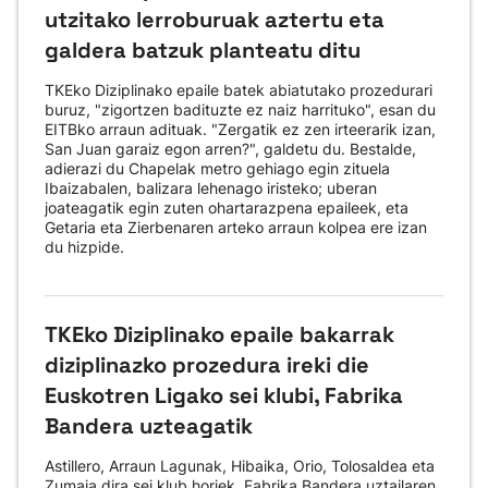
utzitako lerroburuak aztertu eta
galdera batzuk planteatu ditu
TKEko Diziplinako epaile batek abiatutako prozedurari
buruz, "zigortzen badituzte ez naiz harrituko", esan du
EITBko arraun adituak. "Zergatik ez zen irteerarik izan,
San Juan garaiz egon arren?", galdetu du. Bestalde,
adierazi du Chapelak metro gehiago egin zituela
Ibaizabalen, balizara lehenago iristeko; uberan
joateagatik egin zuten ohartarazpena epaileek, eta
Getaria eta Zierbenaren arteko arraun kolpea ere izan
du hizpide.
TKEko Diziplinako epaile bakarrak
diziplinazko prozedura ireki die
Euskotren Ligako sei klubi, Fabrika
Bandera uzteagatik
Astillero, Arraun Lagunak, Hibaika, Orio, Tolosaldea eta
Zumaia dira sei klub horiek. Fabrika Bandera uztailaren