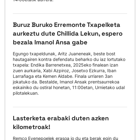
Buruz Buruko Erremonte Txapelketa
aurkeztu dute Chillida Lekun, espero
bezala Imanol Ansa gabe
Egungo txapeldunak, Aritz Juaneneak, beste bost
hautagairen kontra defendatu beharko du iaz lortutako
txapela: Endika Barrenetxea, 2025eko finalean izan
zuen aurkaria, Xabi Azpiroz, Josetxo Ezkurra, Iban
Larrañaga eta Kemen Aldabe. Finala urriaren 3an
jokatuko da. Bestalde, Imanol Ansak prentsaurrekoa
eskainiko du ostiral honetan, 11:00etan, Urnietako udal
pilotalekuan.
Lasterketa erabaki duten azken
kilometroak!
Remco Evenepoelek erasoa jo du eta berak egin du