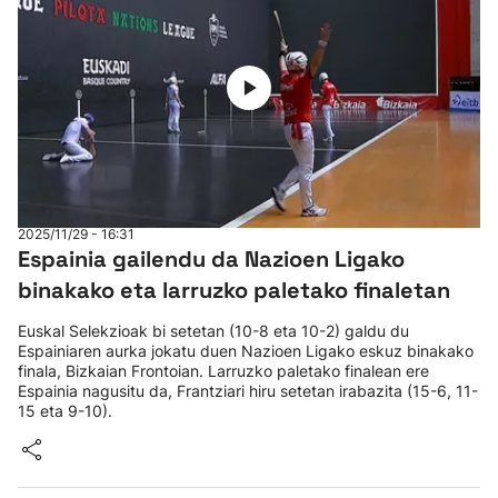
2025/11/29 - 16:31
Espainia gailendu da Nazioen Ligako
binakako eta larruzko paletako finaletan
Euskal Selekzioak bi setetan (10-8 eta 10-2) galdu du
Espainiaren aurka jokatu duen Nazioen Ligako eskuz binakako
finala, Bizkaian Frontoian. Larruzko paletako finalean ere
Espainia nagusitu da, Frantziari hiru setetan irabazita (15-6, 11-
15 eta 9-10).