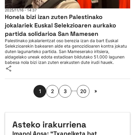
2025/11/16 - 14:37
Honela bizi izan zuten Palestinako
jokalariek Euskal Selekzioaren aurkako
partida solidarioa San Mamesen
Palestinako jokalarientzat oso berezia izan da bart Euskal
Selekzioarekin bakearen alde eta genozidioaren kontra jokatu
duten lagunarteko partida. San Mameserako iritsiera,
aldagelako uneak edota estadioan bildutako 51.000 lagunen
babesa nola bizi izan zuten erakusten dute irudi hauek.
...
»
1
2
3
20
Asteko irakurriena
Imanol Ansa: “Txapelketa bat