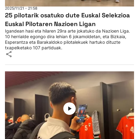
2025/11/21 - 21:58
25 pilotarik osatuko dute Euskal Selekzioa
Euskal Pilotaren Nazioen Ligan
Igandean hasi eta hilaren 29ra arte jokatuko da Nazioen Liga.
10 herrialde egongo dira lehian 6 jokamoldetan, eta Bizkaia,
Esperantza eta Barakaldoko pilotalekuek hartuko dituzte
txapelketako 107 partiduak.