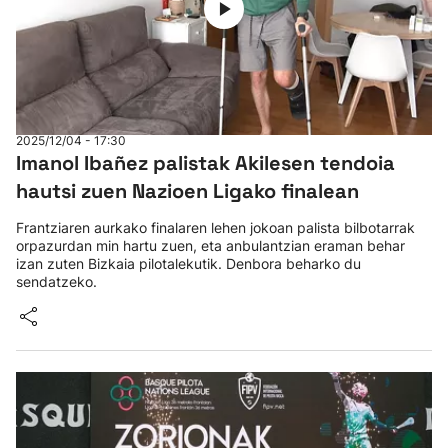
2025/12/04 - 17:30
Imanol Ibañez palistak Akilesen tendoia
hautsi zuen Nazioen Ligako finalean
Frantziaren aurkako finalaren lehen jokoan palista bilbotarrak
orpazurdan min hartu zuen, eta anbulantzian eraman behar
izan zuten Bizkaia pilotalekutik. Denbora beharko du
sendatzeko.