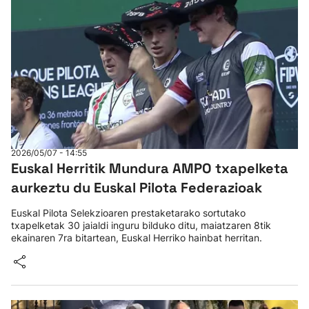
2026/05/07 - 14:55
Euskal Herritik Mundura AMPO txapelketa
aurkeztu du Euskal Pilota Federazioak
Euskal Pilota Selekzioaren prestaketarako sortutako
txapelketak 30 jaialdi inguru bilduko ditu, maiatzaren 8tik
ekainaren 7ra bitartean, Euskal Herriko hainbat herritan.