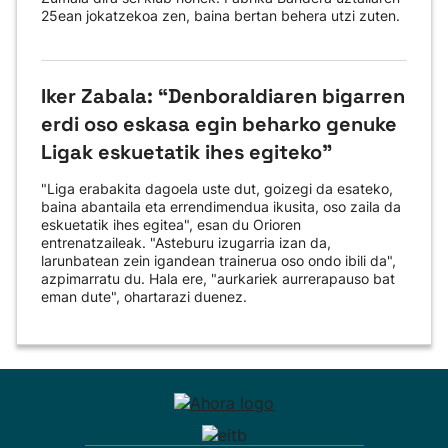
25ean jokatzekoa zen, baina bertan behera utzi zuten.
Iker Zabala: “Denboraldiaren bigarren
erdi oso eskasa egin beharko genuke
Ligak eskuetatik ihes egiteko"
"Liga erabakita dagoela uste dut, goizegi da esateko,
baina abantaila eta errendimendua ikusita, oso zaila da
eskuetatik ihes egitea", esan du Orioren
entrenatzaileak. "Asteburu izugarria izan da,
larunbatean zein igandean trainerua oso ondo ibili da",
azpimarratu du. Hala ere, "aurkariek aurrerapauso bat
eman dute", ohartarazi duenez.