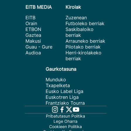
EITB MEDIA
Kirolak
EITB
Zuzenean
Orain
Futboleko berriak
ETBON
Saskibaloiko
Gaztea
berriak
Makusi
Arrauneko berriak
Guau - Gure
Pilotako berriak
Audioa
Herri-kirolakeko
berriak
Gaurkotasuna
Munduko
Txapelketa
Eusko Label Liga
Euskotren Liga
Frantziako Tourra
Pribatutasun Politika
Lege Oharra
Cookieen Politika