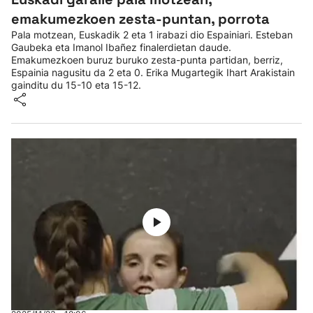
emakumezkoen zesta-puntan, porrota
Pala motzean, Euskadik 2 eta 1 irabazi dio Espainiari. Esteban
Gaubeka eta Imanol Ibañez finalerdietan daude.
Emakumezkoen buruz buruko zesta-punta partidan, berriz,
Espainia nagusitu da 2 eta 0. Erika Mugartegik Ihart Arakistain
gainditu du 15-10 eta 15-12.