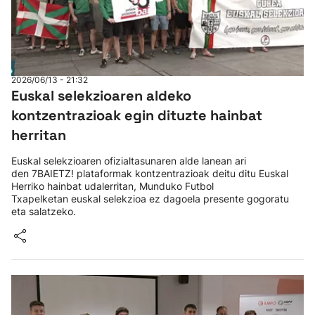
2026/06/13 - 21:32
Euskal selekzioaren aldeko
kontzentrazioak egin dituzte hainbat
herritan
Euskal selekzioaren ofizialtasunaren alde lanean ari
den 7BAIETZ! plataformak kontzentrazioak deitu ditu Euskal
Herriko hainbat udalerritan, Munduko Futbol
Txapelketan euskal selekzioa ez dagoela presente gogoratu
eta salatzeko.