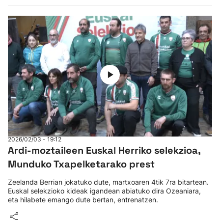
2026/02/03 - 19:12
Ardi-moztaileen Euskal Herriko selekzioa,
Munduko Txapelketarako prest
Zeelanda Berrian jokatuko dute, martxoaren 4tik 7ra bitartean.
Euskal selekzioko kideak igandean abiatuko dira Ozeaniara,
eta hilabete emango dute bertan, entrenatzen.