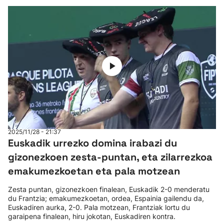
2025/11/28 - 21:37
Euskadik urrezko domina irabazi du
gizonezkoen zesta-puntan, eta zilarrezkoa
emakumezkoetan eta pala motzean
Zesta puntan, gizonezkoen finalean, Euskadik 2-0 menderatu
du Frantzia; emakumezkoetan, ordea, Espainia gailendu da,
Euskadiren aurka, 2-0. Pala motzean, Frantziak lortu du
garaipena finalean, hiru jokotan, Euskadiren kontra.