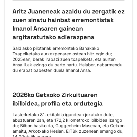
Aritz Juaneneak azaldu du zergatik ez
zuen sinatu hainbat erremontistak
Imanol Ansaren gainean
argitaratutako adierazpena
Saldiasko pilotariak erremonteko Banakako
Txapelketako aurkezpenaren ostean hitz egin du;
2025ean, berak irabazi zuen txapelketa, eta aurten
Ansa II.ak ezingo du parte hartu. Halaber, nabarmendu
du erabat babesten duela Imanol Ansa.
2026ko Getxoko Zirkuituaren
ibilbidea, profila eta ordutegia
Lasterketako 81. ekitaldia igandean jokatuko dute,
abuztuaren 2an, eta 172,2 kilometroko ibilbidea izango
du; Bilbon hasiko da, Guggenheim Museoan, eta Getxon
amaitu, Arkotxako Hesian. EITBk zuzenean emango du,
14:00etatik aurrera.