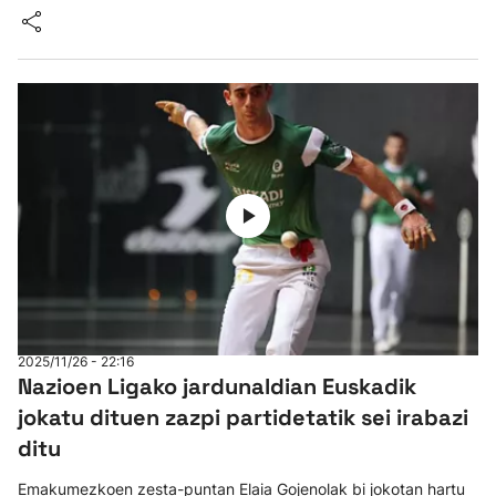
2025/11/26 - 22:16
Nazioen Ligako jardunaldian Euskadik
jokatu dituen zazpi partidetatik sei irabazi
ditu
Emakumezkoen zesta-puntan Elaia Gojenolak bi jokotan hartu