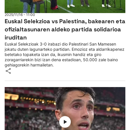
Herri-kirolak
2025/11/16 - 11:00
Euskal Selekzioa vs Palestina, bakearen eta
Eskubaloia
ofizialtasunaren aldeko partida solidarioa
iruditan
Kirolak 360
Euskal Selekzioak 3-0 irabazi dio Palestinari San Mamesen
jokatu duten lagunarteko partidan. Emozioz eta aldarrikapenez
betetako topaketa izan da, ikusmin handiz eta giro
Atletismoa
zoragarriarekin bizi izan dena estadioan, 50.000 zale baino
gehiagorekin harmailetan.
Mendi-lasterketak
Kirol gehiago
"Helmuga"