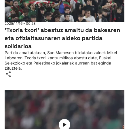
2025/11/16 - 00:23
'Txoria txori' abestuz amaitu da bakearen
eta ofizialtasunaren aldeko partida
solidarioa
Partida amaitutakoan, San Mamesen bildutako zaleek Mikel
Laboaren 'Txoria txori' kantu mitikoa abestu dute, Euskal
Selekzioko eta Palestinako jokalariak aurrean bat eginda
zituztela.