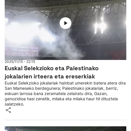
2025/11/15 - 22:15
Euskal Selekzioko eta Palestinako
jokalarien irteera eta ereserkiak
Euskal Selekzioko jokalariak hainbat umerekin batera atera dira
San Mameseko berdegunera; Palestinako jokalariak, berriz,
eskuan larrosa bana zeramatela zelairatu dira, Gazan,
genozidioa hasi zenetik, milaka eta milaka haur hil dituztela
salatzeko.