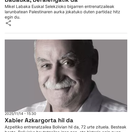
Mikel Labaka Euskal Selekzioko bigarren entrenatzaileak
larunbatean Palestinaren aurka jokatuko duten partidaz hitz
egin du.
2025/11/14 - 15:30
Xabier Azkargorta hil da
Azpeitiko entrenatzailea Bolivian hil da, 72 urte zituela. Besteak