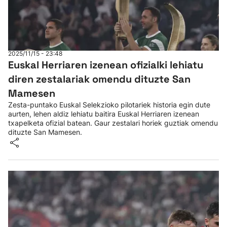
2025/11/15 - 23:48
Euskal Herriaren izenean ofizialki lehiatu
diren zestalariak omendu dituzte San
Mamesen
Zesta-puntako Euskal Selekzioko pilotariek historia egin dute
aurten, lehen aldiz lehiatu baitira Euskal Herriaren izenean
txapelketa ofizial batean. Gaur zestalari horiek guztiak omendu
dituzte San Mamesen.