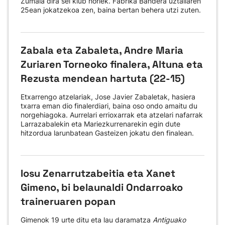
Zumaia dira sei klub horiek. Fabrika Bandera uztailaren
25ean jokatzekoa zen, baina bertan behera utzi zuten.
Zabala eta Zabaleta, Andre Maria
Zuriaren Torneoko finalera, Altuna eta
Rezusta mendean hartuta (22-15)
Etxarrengo atzelariak, Jose Javier Zabaletak, hasiera
txarra eman dio finalerdiari, baina oso ondo amaitu du
norgehiagoka. Aurrelari errioxarrak eta atzelari nafarrak
Larrazabalekin eta Mariezkurrenarekin egin dute
hitzordua larunbatean Gasteizen jokatu den finalean.
Iosu Zenarrutzabeitia eta Xanet
Gimeno, bi belaunaldi Ondarroako
traineruaren popan
Gimenok 19 urte ditu eta lau daramatza
Antiguako