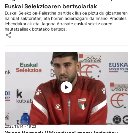
Euskal Selekzioaren bertsolariak
Euskal Selekzioa-Palestina partidak ilusioa piztu du gizartearen
hainbat sektoretan, eta horren adierazgarri da Imanol Pradales
lehendakariak eta Jagoba Arrasate euskal selekzioaren
hautatzaileak botatako bertsoa.
2025/11/14 - 19:23