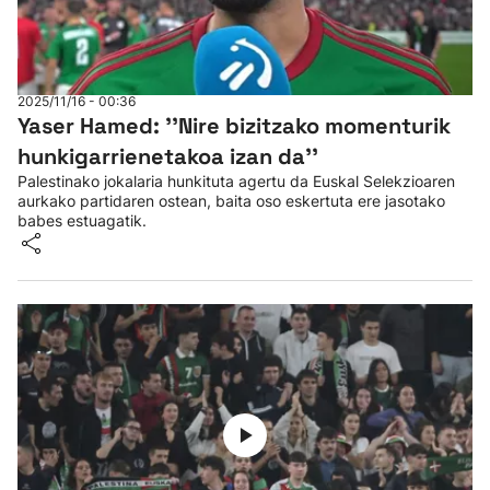
2025/11/16 - 00:36
Yaser Hamed: ''Nire bizitzako momenturik
hunkigarrienetakoa izan da''
Palestinako jokalaria hunkituta agertu da Euskal Selekzioaren
aurkako partidaren ostean, baita oso eskertuta ere jasotako
babes estuagatik.