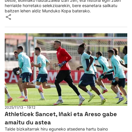
beste, Boliviako hautatzailea izan zen, eta historia egin zuen
herrialde horretako selekzioarekin, bere esanetara sailkatu
baitzen lehen aldiz Munduko Kopa baterako.
2025/11/13 - 19:12
Athleticek Sancet, Iñaki eta Areso gabe
amaitu du astea
Talde bizkaitarrak hiru eguneko atsedena hartu baino