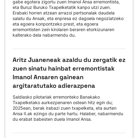
gabe egotera zigortu zuen Imanol Ansa erremontista,
eta Buruz Buruko Txapelketatik kanpo utzi zuen.
Erabaki horren atzean arrazoi pertsonalak daudela
salatu du Ansak, eta enpresa ez dagoela negoziatzeko
eta egoera konpontzeko prest, eta egoera
erremontisten zein kirolaren beraren etorkizunaren
kalterako dela nabarmendu du.
Aritz Juaneneak azaldu du zergatik ez
zuen sinatu hainbat erremontistak
Imanol Ansaren gainean
argitaratutako adierazpena
Saldiasko pilotariak erremonteko Banakako
Txapelketako aurkezpenaren ostean hitz egin du;
2025ean, berak irabazi zuen txapelketa, eta aurten
Ansa II.ak ezingo du parte hartu. Halaber, nabarmendu
du erabat babesten duela Imanol Ansa.