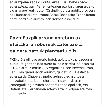
adierazpena zabaldu dute. Ansa II.ari “babes osoa”
adierazteaz gain, “erremontearen etorkizunaren aldeko
aldarria ere” egin dute. “Oraindik garaiz gabiltza egoera
hau konpondu eta Imanol Ansak Banakako Txapelketan
parte hartzeko aukera izan dezan”, esan dute.
Gaztañazpik arraun asteburuak
utzitako lerroburuak aztertu eta
galdera batzuk planteatu ditu
TKEko Diziplinako epaile batek abiatutako prozedurari
buruz, "zigortzen badituzte ez naiz harrituko", esan du
EITBko arraun adituak. "Zergatik ez zen irteerarik izan,
San Juan garaiz egon arren?", galdetu du. Bestalde,
adierazi du Chapelak metro gehiago egin zituela
Ibaizabalen, balizara lehenago iristeko; uberan
joateagatik egin zuten ohartarazpena epaileek, eta
Getaria eta Zierbenaren arteko arraun kolpea ere izan
du hizpide.