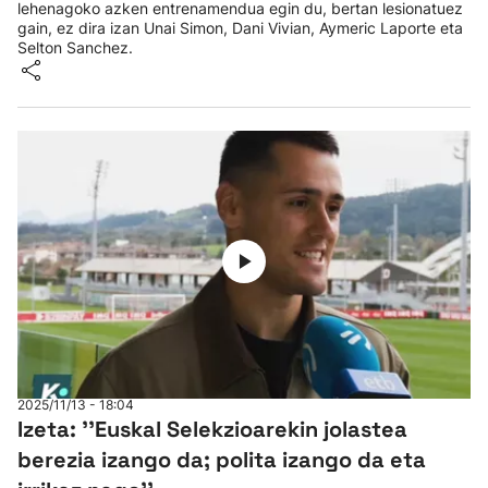
lehenagoko azken entrenamendua egin du, bertan lesionatuez
gain, ez dira izan Unai Simon, Dani Vivian, Aymeric Laporte eta
Selton Sanchez.
2025/11/13 - 18:04
Izeta: ''Euskal Selekzioarekin jolastea
berezia izango da; polita izango da eta