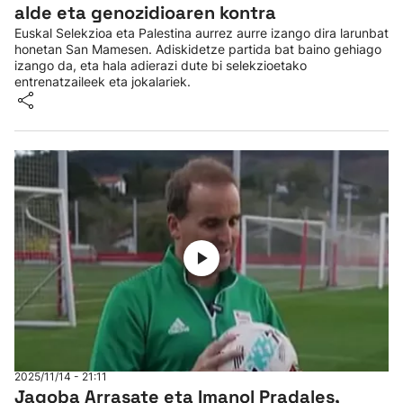
alde eta genozidioaren kontra
Euskal Selekzioa eta Palestina aurrez aurre izango dira larunbat
honetan San Mamesen. Adiskidetze partida bat baino gehiago
izango da, eta hala adierazi dute bi selekzioetako
entrenatzaileek eta jokalariek.
2025/11/14 - 21:11
Jagoba Arrasate eta Imanol Pradales,