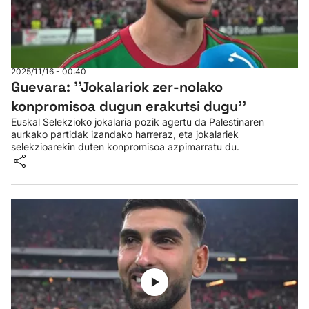
2025/11/16 - 00:40
Guevara: ''Jokalariok zer-nolako
konpromisoa dugun erakutsi dugu''
Euskal Selekzioko jokalaria pozik agertu da Palestinaren
aurkako partidak izandako harreraz, eta jokalariek
selekzioarekin duten konpromisoa azpimarratu du.