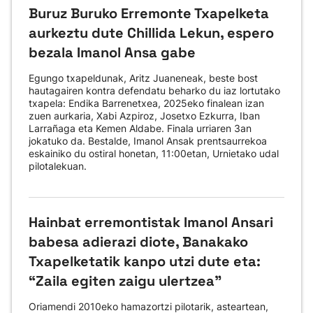
Buruz Buruko Erremonte Txapelketa
aurkeztu dute Chillida Lekun, espero
bezala Imanol Ansa gabe
Egungo txapeldunak, Aritz Juaneneak, beste bost
hautagairen kontra defendatu beharko du iaz lortutako
txapela: Endika Barrenetxea, 2025eko finalean izan
zuen aurkaria, Xabi Azpiroz, Josetxo Ezkurra, Iban
Larrañaga eta Kemen Aldabe. Finala urriaren 3an
jokatuko da. Bestalde, Imanol Ansak prentsaurrekoa
eskainiko du ostiral honetan, 11:00etan, Urnietako udal
pilotalekuan.
Hainbat erremontistak Imanol Ansari
babesa adierazi diote, Banakako
Txapelketatik kanpo utzi dute eta:
“Zaila egiten zaigu ulertzea”
Oriamendi 2010eko hamazortzi pilotarik, asteartean,