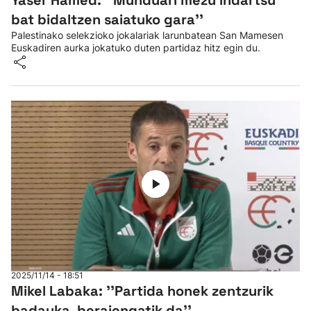
Yaser Hamed: ''Munduari mezu indartsu
bat bidaltzen saiatuko gara''
Palestinako selekzioko jokalariak larunbatean San Mamesen
Euskadiren aurka jokatuko duten partidaz hitz egin du.
2025/11/14 - 18:51
Mikel Labaka: ''Partida honek zentzurik
badauka, beraiengatik da''