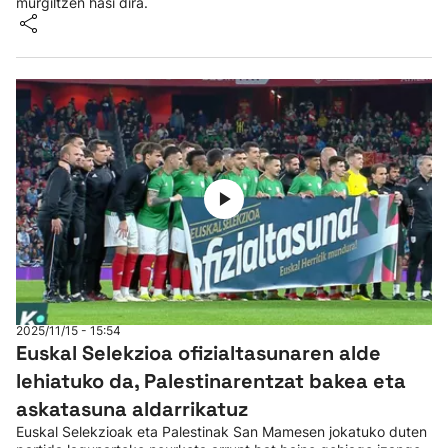
murgiltzen hasi dira.
2025/11/15 - 15:54
Euskal Selekzioa ofizialtasunaren alde
lehiatuko da, Palestinarentzat bakea eta
askatasuna aldarrikatuz
Euskal Selekzioak eta Palestinak San Mamesen jokatuko duten