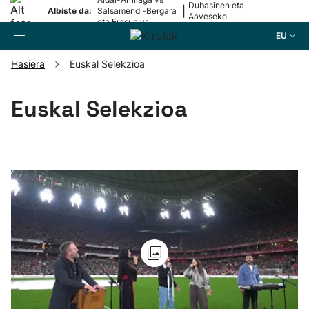
Dubasinen eta
|
Albiste da:
Salsamendi-Bergara
Aaveseko
eta Erasun vs
Valentiniren
Gaminde
EU
aurkezpenak
Hasiera
Euskal Selekzioa
Bilatzailea
Euskal Selekzioa
Futbola
Pilota
Arrauna
Saskibaloia
Txirrindularitza