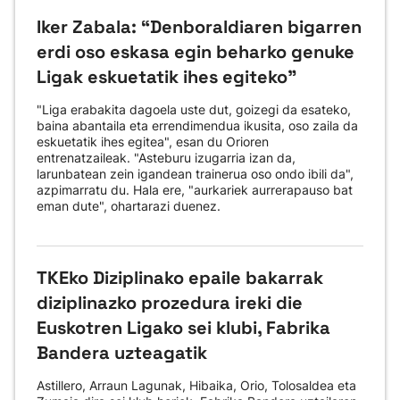
Iker Zabala: “Denboraldiaren bigarren
erdi oso eskasa egin beharko genuke
Ligak eskuetatik ihes egiteko"
"Liga erabakita dagoela uste dut, goizegi da esateko,
baina abantaila eta errendimendua ikusita, oso zaila da
eskuetatik ihes egitea", esan du Orioren
entrenatzaileak. "Asteburu izugarria izan da,
larunbatean zein igandean trainerua oso ondo ibili da",
azpimarratu du. Hala ere, "aurkariek aurrerapauso bat
eman dute", ohartarazi duenez.
TKEko Diziplinako epaile bakarrak
diziplinazko prozedura ireki die
Euskotren Ligako sei klubi, Fabrika
Bandera uzteagatik
Astillero, Arraun Lagunak, Hibaika, Orio, Tolosaldea eta