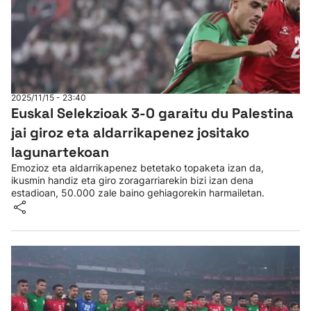
2025/11/15 - 23:40
Euskal Selekzioak 3-0 garaitu du Palestina
jai giroz eta aldarrikapenez jositako
lagunartekoan
Emozioz eta aldarrikapenez betetako topaketa izan da,
ikusmin handiz eta giro zoragarriarekin bizi izan dena
estadioan, 50.000 zale baino gehiagorekin harmailetan.