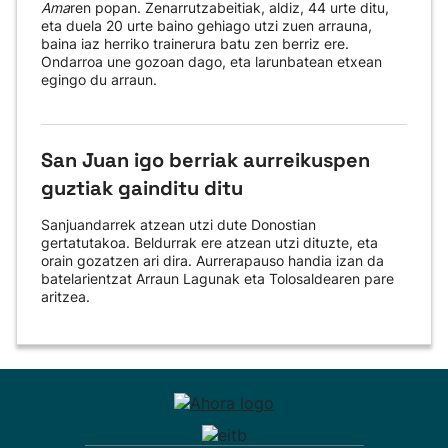
Ama
ren popan. Zenarrutzabeitiak, aldiz, 44 urte ditu,
eta duela 20 urte baino gehiago utzi zuen arrauna,
baina iaz herriko trainerura batu zen berriz ere.
Ondarroa une gozoan dago, eta larunbatean etxean
egingo du arraun.
San Juan igo berriak aurreikuspen
guztiak gainditu ditu
Sanjuandarrek atzean utzi dute Donostian
gertatutakoa. Beldurrak ere atzean utzi dituzte, eta
orain gozatzen ari dira. Aurrerapauso handia izan da
batelarientzat Arraun Lagunak eta Tolosaldearen pare
aritzea.