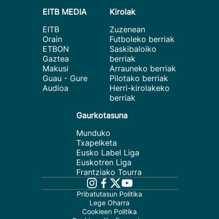
EITB MEDIA
Kirolak
EITB
Zuzenean
Orain
Futboleko berriak
ETBON
Saskibaloiko
Gaztea
berriak
Makusi
Arrauneko berriak
Guau - Gure
Pilotako berriak
Audioa
Herri-kirolakeko
berriak
Gaurkotasuna
Munduko
Txapelketa
Eusko Label Liga
Euskotren Liga
Frantziako Tourra
Pribatutasun Politika
Lege Oharra
Cookieen Politika