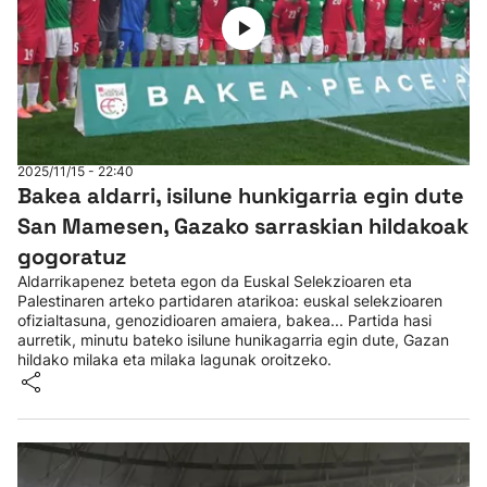
2025/11/15 - 22:40
Bakea aldarri, isilune hunkigarria egin dute
San Mamesen, Gazako sarraskian hildakoak
gogoratuz
Aldarrikapenez beteta egon da Euskal Selekzioaren eta
Palestinaren arteko partidaren atarikoa: euskal selekzioaren
ofizialtasuna, genozidioaren amaiera, bakea... Partida hasi
aurretik, minutu bateko isilune hunikagarria egin dute, Gazan
hildako milaka eta milaka lagunak oroitzeko.