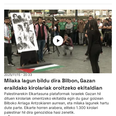
2025/11/15 - 20:33
Milaka lagun bildu dira Bilbon, Gazan
eraildako kirolariak oroitzeko ekitaldian
Palestinarekin Elkartasuna plataformak Israelek Gazan hil
dituen kirolariak omentzeko ekitaldia egin du gaur goizean
Bilboko Arriaga Antzokiaren aurrean, eta milaka lagunek hartu
dute parte. Elkarte horren arabera, eliteko 1.300 kirolari
palestinar hil dira genozidioa hasi zenetik.