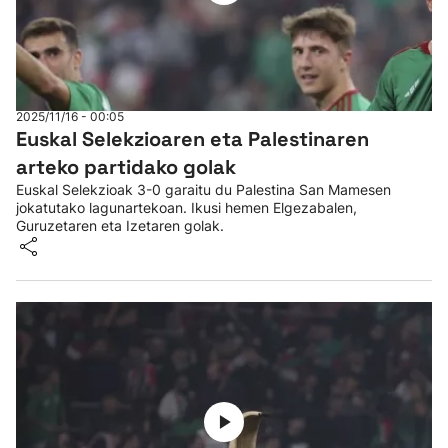
2025/11/16 - 00:05
Euskal Selekzioaren eta Palestinaren
arteko partidako golak
Euskal Selekzioak 3-0 garaitu du Palestina San Mamesen
jokatutako lagunartekoan. Ikusi hemen Elgezabalen,
Guruzetaren eta Izetaren golak.