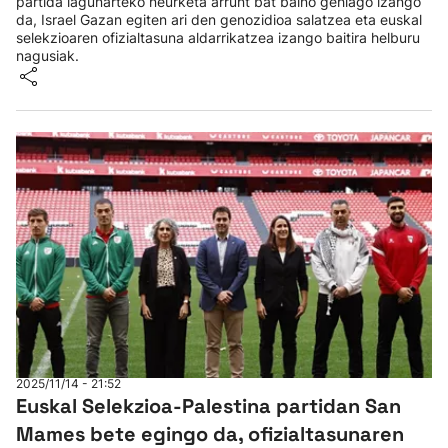
partida lagunarteko neurketa arrunt bat baino gehiago izango
da, Israel Gazan egiten ari den genozidioa salatzea eta euskal
selekzioaren ofizialtasuna aldarrikatzea izango baitira helburu
nagusiak.
2025/11/14 - 21:52
Euskal Selekzioa-Palestina partidan San
Mames bete egingo da, ofizialtasunaren