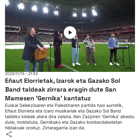
2025/11/15 - 21:53
Eñaut Elorrietak, Izarok eta Gazako Sol
Band taldeak zirrara eragin dute San
Mamesen 'Gernika' kantatuz
Euskal Selekzioaren eta Palestinaren partida hasi aurretik,
Eñaut Elorrieta eta Izaro musikariak eta Gazako Sol Band
taldeko kideak atera dira zelaira. Ken Zazpiren 'Gernika' abestu
dute, moldatuta, Gernikako eta Gazako bonbardaketetan
hildakoak oroituz. Zirraragarria izan da.