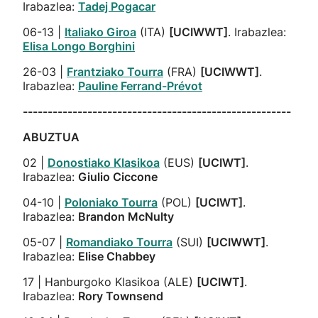
Irabazlea:
Tadej Pogacar
06-13 |
Italiako Giroa
(ITA)
[UCIWWT]
. Irabazlea:
Elisa Longo Borghini
26-03 |
Frantziako Tourra
(FRA)
[UCIWWT]
.
Irabazlea:
Pauline Ferrand-Prévot
------------------------------------------------------
ABUZTUA
02 |
Donostiako Klasikoa
(EUS)
[UCIWT]
.
Irabazlea:
Giulio Ciccone
04-10 |
Poloniako Tourra
(POL)
[UCIWT]
.
Irabazlea:
Brandon McNulty
05-07 |
Romandiako Tourra
(SUI)
[UCIWWT]
.
Irabazlea:
Elise Chabbey
17 | Hanburgoko Klasikoa (ALE)
[UCIWT]
.
Irabazlea:
Rory Townsend