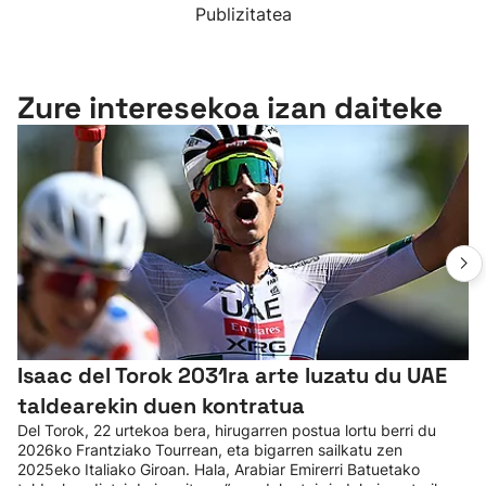
Publizitatea
Zure interesekoa izan daiteke
Isaac del Torok 2031ra arte luzatu du UAE
taldearekin duen kontratua
Del Torok, 22 urtekoa bera, hirugarren postua lortu berri du
2026ko Frantziako Tourrean, eta bigarren sailkatu zen
2025eko Italiako Giroan. Hala, Arabiar Emirerri Batuetako