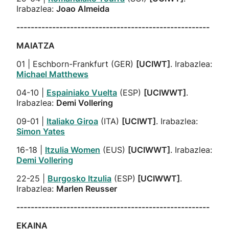
Irabazlea:
Joao Almeida
------------------------------------------------------
MAIATZA
01 | Eschborn-Frankfurt (GER)
[UCIWT]
. Irabazlea:
Michael Matthews
04-10 |
Espainiako Vuelta
(ESP)
[UCIWWT]
.
Irabazlea:
Demi Vollering
09-01 |
Italiako Giroa
(ITA)
[UCIWT]
.
Irabazlea:
Simon Yates
16-18 |
Itzulia Women
(EUS)
[UCIWWT]
. Irabazlea:
Demi Vollering
22-25 |
Burgosko Itzulia
(ESP)
[UCIWWT]
.
Irabazlea:
Marlen Reusser
------------------------------------------------------
EKAINA