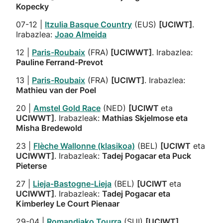
Kopecky
07-12 |
Itzulia Basque Country
(EUS)
[UCIWT]
.
Irabazlea:
Joao Almeida
12 |
Paris-Roubaix
(FRA)
[UCIWWT]
. Irabazlea:
Pauline Ferrand-Prevot
13 |
Paris-Roubaix
(FRA)
[UCIWT]
. Irabazlea:
Mathieu van der Poel
20 |
Amstel Gold Race
(NED)
[UCIWT
eta
UCIWWT]
. Irabazleak:
Mathias Skjelmose eta
Misha Bredewold
23 |
Flèche Wallonne (klasikoa)
(BEL)
[UCIWT
eta
UCIWWT]
. Irabazleak:
Tadej Pogacar eta Puck
Pieterse
27 |
Lieja-Bastogne-Lieja
(BEL)
[UCIWT
eta
UCIWWT]
. Irabazleak:
Tadej Pogacar eta
Kimberley Le Court Pienaar
29-04 |
Romandiako Tourra
(SUI)
[UCIWT]
.