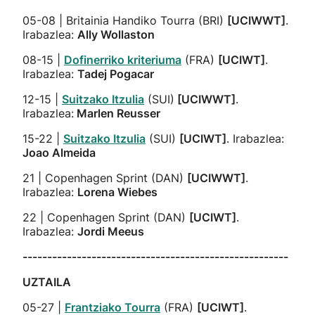
05-08 | Britainia Handiko Tourra (BRI)
[UCIWWT]
.
Irabazlea:
Ally Wollaston
08-15 |
Dofinerriko kriteriuma
(FRA)
[UCIWT]
.
Irabazlea:
Tadej Pogacar
12-15 |
Suitzako Itzulia
(SUI)
[UCIWWT]
.
Irabazlea:
Marlen Reusser
15-22 |
Suitzako Itzulia
(SUI)
[UCIWT]
.
Irabazlea:
Joao Almeida
21 | Copenhagen Sprint (DAN)
[UCIWWT]
.
Irabazlea:
Lorena Wiebes
22 | Copenhagen Sprint (DAN)
[UCIWT]
.
Irabazlea:
Jordi Meeus
------------------------------------------------------
UZTAILA
05-27 |
Frantziako Tourra
(FRA)
[UCIWT]
.