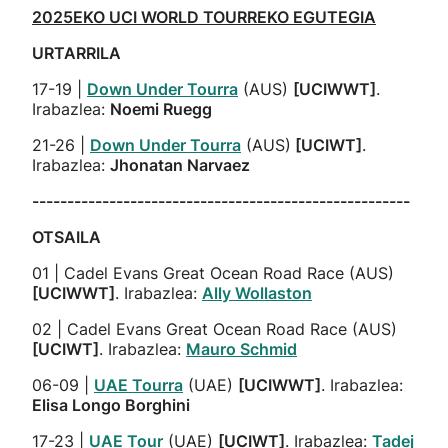
2025EKO UCI WORLD TOURREKO EGUTEGIA
URTARRILA
17-19 |
Down Under Tourra
(AUS)
[UCIWWT]
.
Irabazlea:
Noemi Ruegg
21-26 |
Down Under Tourra
(AUS)
[UCIWT]
.
Irabazlea:
Jhonatan Narvaez
------------------------------------------------------
OTSAILA
01 | Cadel Evans Great Ocean Road Race (AUS)
[UCIWWT]
. Irabazlea:
Ally Wollaston
02 | Cadel Evans Great Ocean Road Race (AUS)
[UCIWT]
. Irabazlea:
Mauro Schmid
06-09 |
UAE Tourra
(UAE)
[UCIWWT]
. Irabazlea:
Elisa Longo Borghini
17-23 |
UAE Tour
(UAE)
[UCIWT]
. Irabazlea:
Tadej