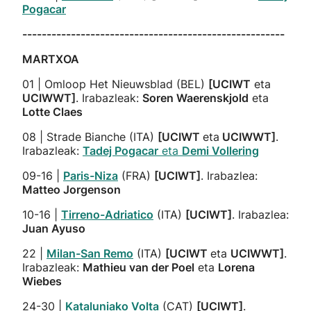
Pogacar
------------------------------------------------------
MARTXOA
01 | Omloop Het Nieuwsblad (BEL)
[UCIWT
eta
UCIWWT]
. Irabazleak:
Soren Waerenskjold
eta
Lotte Claes
08 | Strade Bianche (ITA)
[UCIWT
eta
UCIWWT]
.
Irabazleak:
Tadej Pogacar
eta
Demi Vollering
09-16 |
Paris-Niza
(FRA)
[UCIWT]
. Irabazlea:
Matteo Jorgenson
10-16 |
Tirreno-Adriatico
(ITA)
[UCIWT]
. Irabazlea:
Juan Ayuso
22 |
Milan-San Remo
(ITA)
[
UCIWT
eta
UCIWWT]
.
Irabazleak:
Mathieu van der Poel
eta
Lorena
Wiebes
24-30 |
Kataluniako Volta
(CAT)
[UCIWT]
.