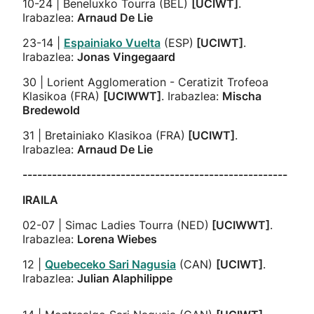
10-24 | Beneluxko Tourra (BEL)
[UCIWT]
.
Irabazlea:
Arnaud De Lie
23-14 |
Espainiako Vuelta
(ESP)
[UCIWT]
.
Irabazlea:
Jonas Vingegaard
30 | Lorient Agglomeration - Ceratizit Trofeoa
Klasikoa (FRA)
[UCIWWT]
. Irabazlea:
Mischa
Bredewold
31 | Bretainiako Klasikoa (FRA)
[UCIWT]
.
Irabazlea:
Arnaud De Lie
------------------------------------------------------
IRAILA
02-07 | Simac Ladies Tourra (NED)
[UCIWWT]
.
Irabazlea:
Lorena Wiebes
12 |
Quebeceko Sari Nagusia
(CAN)
[UCIWT]
.
Irabazlea:
Julian Alaphilippe