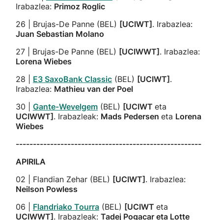
Irabazlea:
Primoz Roglic
26 | Brujas-De Panne (BEL)
[UCIWT]
. Irabazlea:
Juan Sebastian Molano
27 | Brujas-De Panne (BEL)
[UCIWWT]
. Irabazlea:
Lorena Wiebes
28 |
E3 SaxoBank Classic
(BEL)
[UCIWT]
.
Irabazlea:
Mathieu van der Poel
30 |
Gante-Wevelgem
(BEL)
[UCIWT
eta
UCIWWT]
. Irabazleak:
Mads Pedersen
eta
Lorena
Wiebes
------------------------------------------------------
APIRILA
02 | Flandian Zehar (BEL)
[UCIWT]
. Irabazlea:
Neilson Powless
06 |
Flandriako Tourra
(BEL)
[UCIWT
eta
UCIWWT]
. Irabazleak:
Tadej Pogacar eta Lotte