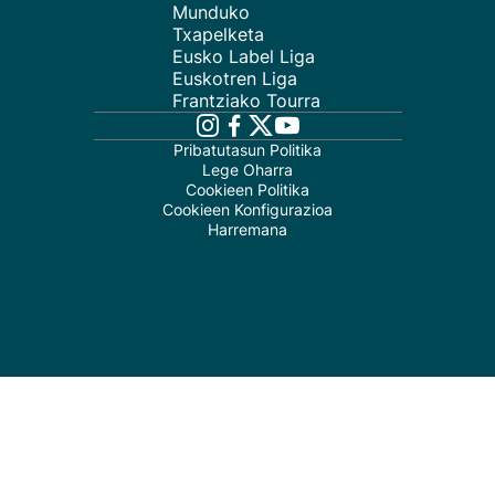
Munduko
Txapelketa
Eusko Label Liga
Euskotren Liga
Frantziako Tourra
Pribatutasun Politika
Lege Oharra
Cookieen Politika
Cookieen Konfigurazioa
Harremana