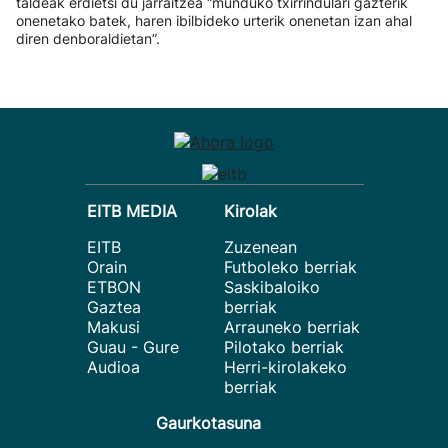
taldeak erdietsi du jarraitzea “munduko txirrindulari gazterik
onenetako batek, haren ibilbideko urterik onenetan izan ahal
diren denboraldietan”.
EITB MEDIA
Kirolak
EITB
Zuzenean
Orain
Futboleko berriak
ETBON
Saskibaloiko
Gaztea
berriak
Makusi
Arrauneko berriak
Guau - Gure
Pilotako berriak
Audioa
Herri-kirolakeko
berriak
Gaurkotasuna