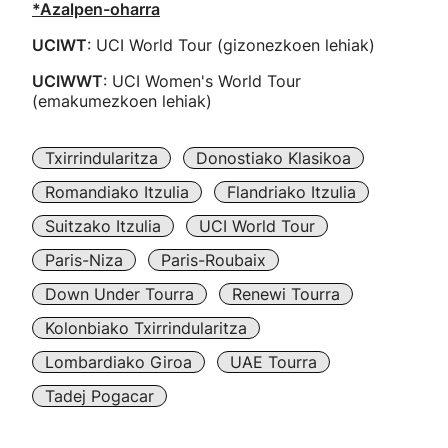
*Azalpen-oharra
UCIWT
: UCI World Tour (gizonezkoen lehiak)
UCIWWT
: UCI Women's World Tour
(emakumezkoen lehiak)
Txirrindularitza
Donostiako Klasikoa
Romandiako Itzulia
Flandriako Itzulia
Suitzako Itzulia
UCI World Tour
Paris-Niza
Paris-Roubaix
Down Under Tourra
Renewi Tourra
Kolonbiako Txirrindularitza
Lombardiako Giroa
UAE Tourra
Tadej Pogacar