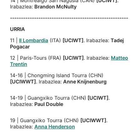
14 | Montrealgo Sari Nagusia (CAN)
[UCIWT]
.
Irabazlea:
Brandon McNulty
------------------------------------------------------
URRIA
11 |
Il Lombardia
(ITA)
[UCIWT]
. Irabazlea:
Tadej
Pogacar
12 | Paris-Tours (FRA)
[UCIWT]
. Irabazlea:
Matteo
Trentin
14-16 | Chongming Island Tourra (CHN)
[UCIWWT]
. Irabazlea:
Anne Knijnenburg
14-19 | Guangxiko Tourra (CHN)
[UCIWT]
.
Irabazlea:
Paul Double
19 | Guangxiko Tourra (CHN)
[UCIWWT]
.
Irabazlea:
Anna Henderson