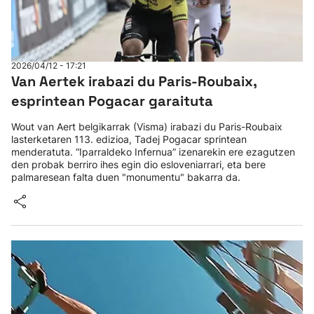
2026/04/12 - 17:21
Van Aertek irabazi du Paris-Roubaix,
esprintean Pogacar garaituta
Wout van Aert belgikarrak (Visma) irabazi du Paris-Roubaix
lasterketaren 113. edizioa, Tadej Pogacar sprintean
menderatuta. “Iparraldeko Infernua” izenarekin ere ezagutzen
den probak berriro ihes egin dio esloveniarrari, eta bere
palmaresean falta duen "monumentu" bakarra da.