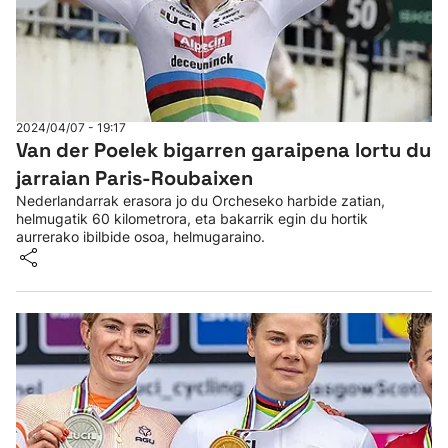
2024/04/07 - 19:17
Van der Poelek bigarren garaipena lortu du
jarraian Paris-Roubaixen
Nederlandarrak erasora jo du Orcheseko harbide zatian,
helmugatik 60 kilometrora, eta bakarrik egin du hortik
aurrerako ibilbide osoa, helmugaraino.