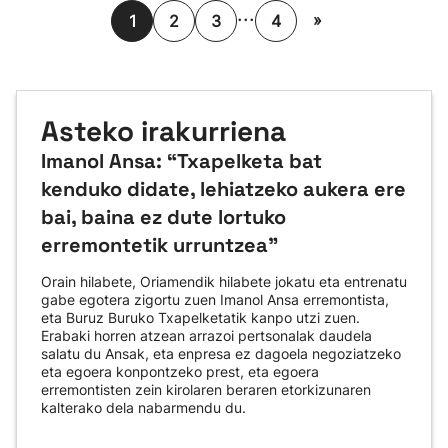
...
»
1
2
3
4
Asteko irakurriena
Imanol Ansa: “Txapelketa bat
kenduko didate, lehiatzeko aukera ere
bai, baina ez dute lortuko
erremontetik urruntzea"
Orain hilabete, Oriamendik hilabete jokatu eta entrenatu
gabe egotera zigortu zuen Imanol Ansa erremontista,
eta Buruz Buruko Txapelketatik kanpo utzi zuen.
Erabaki horren atzean arrazoi pertsonalak daudela
salatu du Ansak, eta enpresa ez dagoela negoziatzeko
eta egoera konpontzeko prest, eta egoera
erremontisten zein kirolaren beraren etorkizunaren
kalterako dela nabarmendu du.