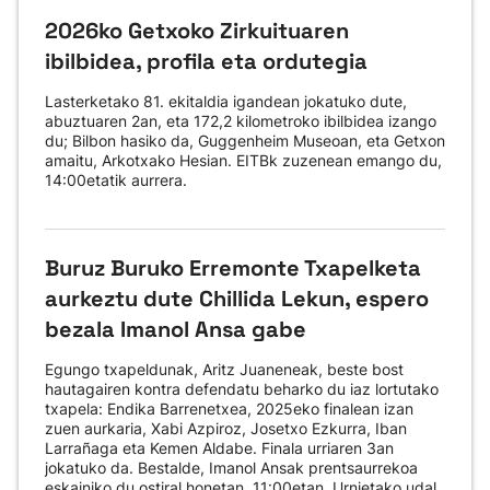
2026ko Getxoko Zirkuituaren
ibilbidea, profila eta ordutegia
Lasterketako 81. ekitaldia igandean jokatuko dute,
abuztuaren 2an, eta 172,2 kilometroko ibilbidea izango
du; Bilbon hasiko da, Guggenheim Museoan, eta Getxon
amaitu, Arkotxako Hesian. EITBk zuzenean emango du,
14:00etatik aurrera.
Buruz Buruko Erremonte Txapelketa
aurkeztu dute Chillida Lekun, espero
bezala Imanol Ansa gabe
Egungo txapeldunak, Aritz Juaneneak, beste bost
hautagairen kontra defendatu beharko du iaz lortutako
txapela: Endika Barrenetxea, 2025eko finalean izan
zuen aurkaria, Xabi Azpiroz, Josetxo Ezkurra, Iban
Larrañaga eta Kemen Aldabe. Finala urriaren 3an
jokatuko da. Bestalde, Imanol Ansak prentsaurrekoa
eskainiko du ostiral honetan, 11:00etan, Urnietako udal