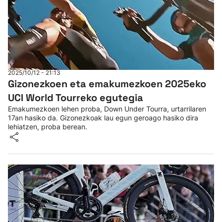
2025/10/12 - 21:13
Gizonezkoen eta emakumezkoen 2025eko
UCI World Tourreko egutegia
Emakumezkoen lehen proba, Down Under Tourra, urtarrilaren
17an hasiko da. Gizonezkoak lau egun geroago hasiko dira
lehiatzen, proba berean.