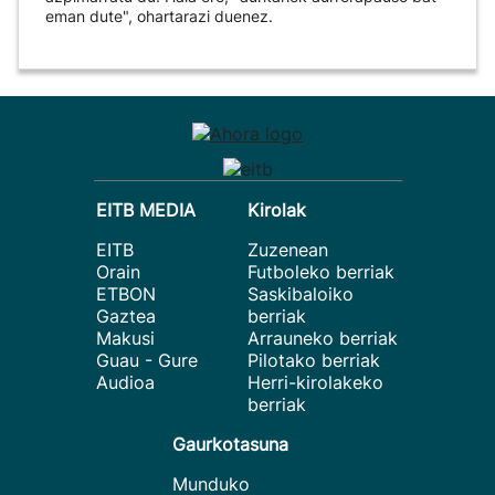
eman dute", ohartarazi duenez.
EITB MEDIA
Kirolak
EITB
Zuzenean
Orain
Futboleko berriak
ETBON
Saskibaloiko
Gaztea
berriak
Makusi
Arrauneko berriak
Guau - Gure
Pilotako berriak
Audioa
Herri-kirolakeko
berriak
Gaurkotasuna
Munduko