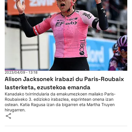
2023/04/09 - 13:18
Alison Jacksonek irabazi du Paris-Roubaix
lasterketa, ezustekoa emanda
Kanadako txirrindularia da emakumezkoen mailako Paris-
Roubaixeko 3. edizioko irabazlea, esprintean onena izan
ostean. Katia Ragusa izan da bigarren eta Martha Truyen
hirugarren.