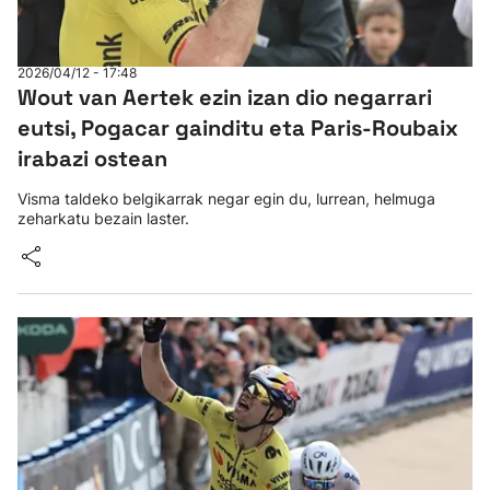
2026/04/12 - 17:48
Wout van Aertek ezin izan dio negarrari
eutsi, Pogacar gainditu eta Paris-Roubaix
irabazi ostean
Visma taldeko belgikarrak negar egin du, lurrean, helmuga
zeharkatu bezain laster.