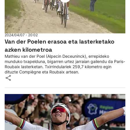
2024/04/07 - 20:02
Van der Poelen erasoa eta lasterketako
azken kilometroa
Mathieu van der Poel (Alpecin Deceuninck), errepideko
munduko txapelduna, bigarren urtez jarraian gailendu da Paris-
Roubaix lasterketan. Txirrindulariek 259,7 kilometro egin
dituzte Compiègne eta Roubaix artean.