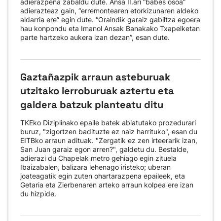
adierazpena zabaldu dute. Ansa II.ari “babes osoa”
adierazteaz gain, “erremontearen etorkizunaren aldeko
aldarria ere” egin dute. “Oraindik garaiz gabiltza egoera
hau konpondu eta Imanol Ansak Banakako Txapelketan
parte hartzeko aukera izan dezan”, esan dute.
Gaztañazpik arraun asteburuak
utzitako lerroburuak aztertu eta
galdera batzuk planteatu ditu
TKEko Diziplinako epaile batek abiatutako prozedurari
buruz, "zigortzen badituzte ez naiz harrituko", esan du
EITBko arraun adituak. "Zergatik ez zen irteerarik izan,
San Juan garaiz egon arren?", galdetu du. Bestalde,
adierazi du Chapelak metro gehiago egin zituela
Ibaizabalen, balizara lehenago iristeko; uberan
joateagatik egin zuten ohartarazpena epaileek, eta
Getaria eta Zierbenaren arteko arraun kolpea ere izan
du hizpide.