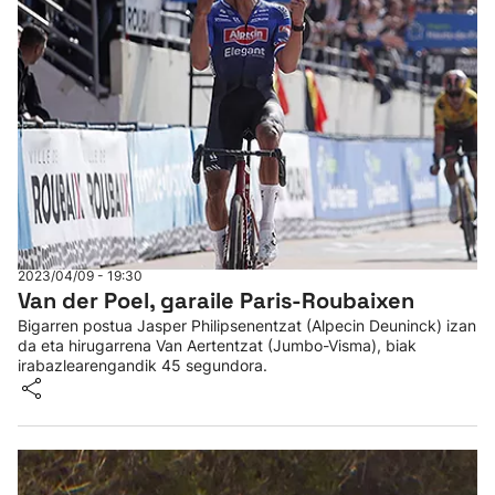
2023/04/09 - 19:30
Van der Poel, garaile Paris-Roubaixen
Bigarren postua Jasper Philipsenentzat (Alpecin Deuninck) izan
da eta hirugarrena Van Aertentzat (Jumbo-Visma), biak
irabazlearengandik 45 segundora.