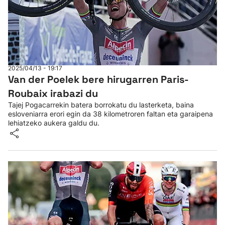
2025/04/13 - 19:17
Van der Poelek bere hirugarren Paris-
Roubaix irabazi du
Tajej Pogacarrekin batera borrokatu du lasterketa, baina
esloveniarra erori egin da 38 kilometroren faltan eta garaipena
lehiatzeko aukera galdu du.