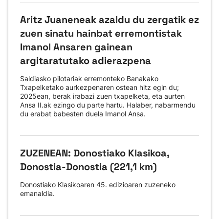
Aritz Juaneneak azaldu du zergatik ez
zuen sinatu hainbat erremontistak
Imanol Ansaren gainean
argitaratutako adierazpena
Saldiasko pilotariak erremonteko Banakako
Txapelketako aurkezpenaren ostean hitz egin du;
2025ean, berak irabazi zuen txapelketa, eta aurten
Ansa II.ak ezingo du parte hartu. Halaber, nabarmendu
du erabat babesten duela Imanol Ansa.
ZUZENEAN: Donostiako Klasikoa,
Donostia-Donostia (221,1 km)
Donostiako Klasikoaren 45. edizioaren zuzeneko
emanaldia.