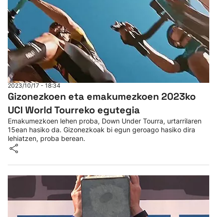
2023/10/17 - 18:34
Gizonezkoen eta emakumezkoen 2023ko
UCI World Tourreko egutegia
Emakumezkoen lehen proba, Down Under Tourra, urtarrilaren
15ean hasiko da. Gizonezkoak bi egun geroago hasiko dira
lehiatzen, proba berean.