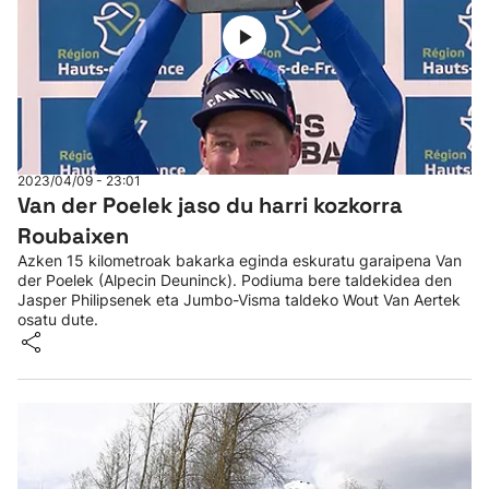
2023/04/09 - 23:01
Van der Poelek jaso du harri kozkorra
Roubaixen
Azken 15 kilometroak bakarka eginda eskuratu garaipena Van
der Poelek (Alpecin Deuninck). Podiuma bere taldekidea den
Jasper Philipsenek eta Jumbo-Visma taldeko Wout Van Aertek
osatu dute.