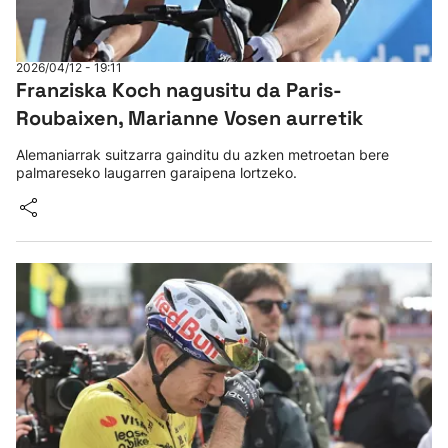
2026/04/12 - 19:11
Franziska Koch nagusitu da Paris-
Roubaixen, Marianne Vosen aurretik
Alemaniarrak suitzarra gainditu du azken metroetan bere
palmareseko laugarren garaipena lortzeko.