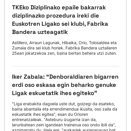
TKEko Diziplinako epaile bakarrak
diziplinazko prozedura ireki die
Euskotren Ligako sei klubi, Fabrika
Bandera uzteagatik
Astillero, Arraun Lagunak, Hibaika, Orio, Tolosaldea eta
Zumaia dira sei klub horiek. Fabrika Bandera uztailaren
25ean jokatzekoa zen, baina bertan behera utzi zuten.
Iker Zabala: “Denboraldiaren bigarren
erdi oso eskasa egin beharko genuke
Ligak eskuetatik ihes egiteko"
"Liga erabakita dagoela uste dut, goizegi da esateko,
baina abantaila eta errendimendua ikusita, oso zaila da
eskuetatik ihes egitea", esan du Orioren
entrenatzaileak. "Asteburu izugarria izan da,
larunbatean zein igandean trainerua oso ondo ibili da",
azpimarratu du. Hala ere, "aurkariek aurrerapauso bat