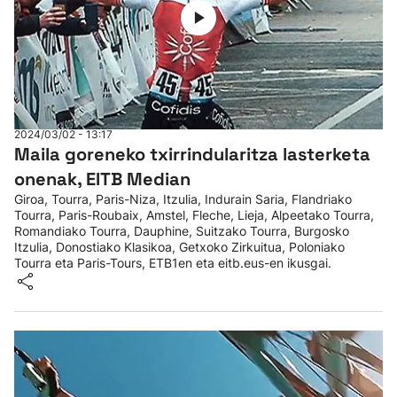
2024/03/02 - 13:17
Maila goreneko txirrindularitza lasterketa
onenak, EITB Median
Giroa, Tourra, Paris-Niza, Itzulia, Indurain Saria, Flandriako
Tourra, Paris-Roubaix, Amstel, Fleche, Lieja, Alpeetako Tourra,
Romandiako Tourra, Dauphine, Suitzako Tourra, Burgosko
Itzulia, Donostiako Klasikoa, Getxoko Zirkuitua, Poloniako
Tourra eta Paris-Tours, ETB1en eta eitb.eus-en ikusgai.