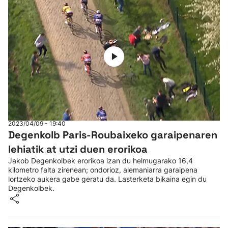
2023/04/09 - 19:40
Degenkolb Paris-Roubaixeko garaipenaren
lehiatik at utzi duen erorikoa
Jakob Degenkolbek erorikoa izan du helmugarako 16,4
kilometro falta zirenean; ondorioz, alemaniarra garaipena
lortzeko aukera gabe geratu da. Lasterketa bikaina egin du
Degenkolbek.