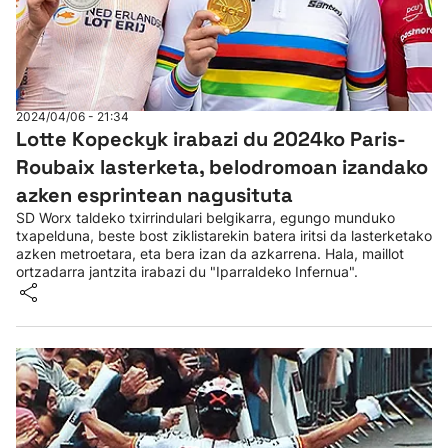
2024/04/06 - 21:34
Lotte Kopeckyk irabazi du 2024ko Paris-
Roubaix lasterketa, belodromoan izandako
azken esprintean nagusituta
SD Worx taldeko txirrindulari belgikarra, egungo munduko
txapelduna, beste bost ziklistarekin batera iritsi da lasterketako
azken metroetara, eta bera izan da azkarrena. Hala, maillot
ortzadarra jantzita irabazi du "Iparraldeko Infernua".