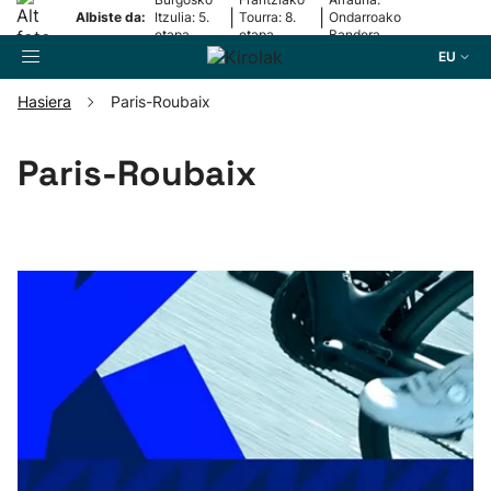
|
|
Albiste da:
Itzulia: 5.
Tourra: 8.
Ondarroako
etapa
etapa
Bandera
EU
Hasiera
Paris-Roubaix
Bilatzailea
Paris-Roubaix
Futbola
Pilota
Arrauna
Saskibaloia
Txirrindularitza