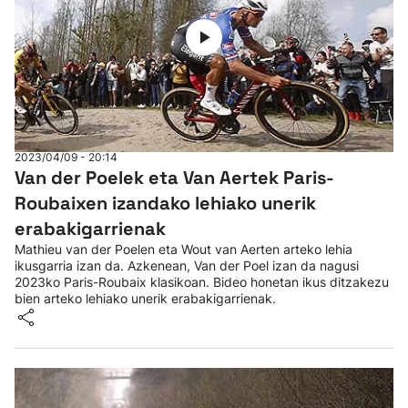
2023/04/09 - 20:14
Van der Poelek eta Van Aertek Paris-
Roubaixen izandako lehiako unerik
erabakigarrienak
Mathieu van der Poelen eta Wout van Aerten arteko lehia
ikusgarria izan da. Azkenean, Van der Poel izan da nagusi
2023ko Paris-Roubaix klasikoan. Bideo honetan ikus ditzakezu
bien arteko lehiako unerik erabakigarrienak.