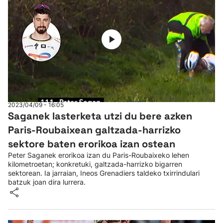
2023/04/09 - 16:05
Saganek lasterketa utzi du bere azken
Paris-Roubaixean galtzada-harrizko
sektore baten erorikoa izan ostean
Peter Saganek erorikoa izan du Paris-Roubaixeko lehen
kilometroetan; konkretuki, galtzada-harrizko bigarren
sektorean. Ia jarraian, Ineos Grenadiers taldeko txirrindulari
batzuk joan dira lurrera.