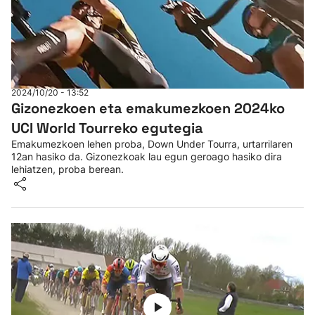
2024/10/20 - 13:52
Gizonezkoen eta emakumezkoen 2024ko
UCI World Tourreko egutegia
Emakumezkoen lehen proba, Down Under Tourra, urtarrilaren
12an hasiko da. Gizonezkoak lau egun geroago hasiko dira
lehiatzen, proba berean.