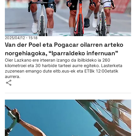
2025/04/12 - 15:18
Van der Poel eta Pogacar oilarren arteko
norgehiagoka, “Iparraldeko infernuan”
Oier Lazkano ere irteeran izango da ibilbideko ia 260
kilometroei eta 30 harbide tarteei aurre egiteko. Lasterketa
zuzenean emango dute eitb.eus-ek eta ETBk 12:00etatik
aurrera.