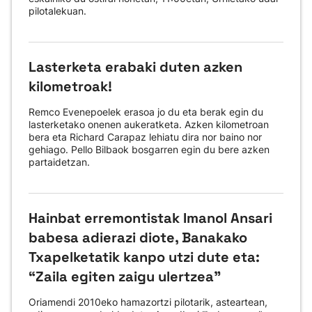
pilotalekuan.
Lasterketa erabaki duten azken
kilometroak!
Remco Evenepoelek erasoa jo du eta berak egin du
lasterketako onenen aukeratketa. Azken kilometroan
bera eta Richard Carapaz lehiatu dira nor baino nor
gehiago. Pello Bilbaok bosgarren egin du bere azken
partaidetzan.
Hainbat erremontistak Imanol Ansari
babesa adierazi diote, Banakako
Txapelketatik kanpo utzi dute eta:
“Zaila egiten zaigu ulertzea”
Oriamendi 2010eko hamazortzi pilotarik, asteartean,