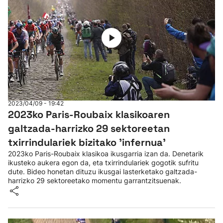
2023/04/09 - 19:42
2023ko Paris-Roubaix klasikoaren
galtzada-harrizko 29 sektoreetan
txirrindulariek bizitako 'infernua'
2023ko Paris-Roubaix klasikoa ikusgarria izan da. Denetarik
ikusteko aukera egon da, eta txirrindulariek gogotik sufritu
dute. Bideo honetan dituzu ikusgai lasterketako galtzada-
harrizko 29 sektoreetako momentu garrantzitsuenak.