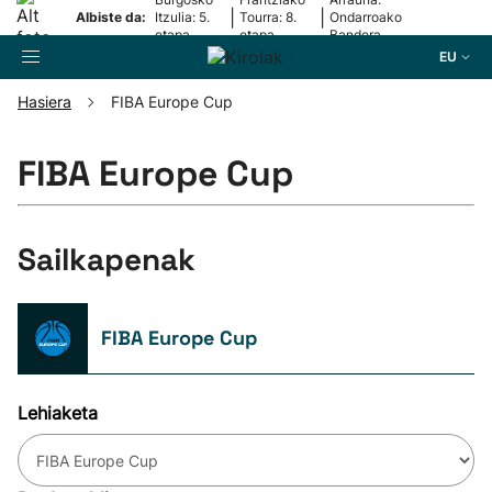
|
|
Albiste da:
Itzulia: 5.
Tourra: 8.
Ondarroako
etapa
etapa
Bandera
EU
Hasiera
FIBA Europe Cup
Bilatzailea
FIBA Europe Cup
Futbola
Sailkapenak
Pilota
FIBA Europe Cup
Arrauna
Saskibaloia
Lehiaketa
Txirrindularitza