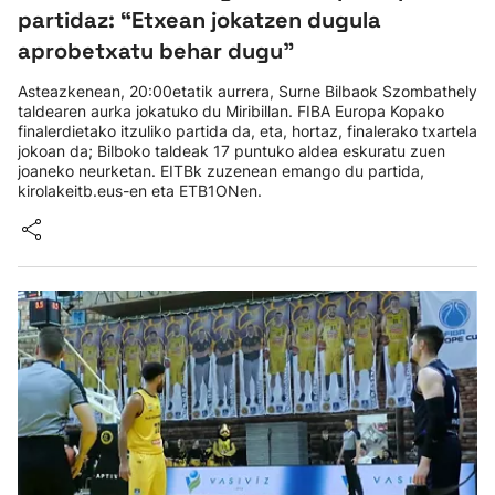
partidaz: “Etxean jokatzen dugula
aprobetxatu behar dugu”
Asteazkenean, 20:00etatik aurrera, Surne Bilbaok Szombathely
taldearen aurka jokatuko du Miribillan. FIBA Europa Kopako
finalerdietako itzuliko partida da, eta, hortaz, finalerako txartela
jokoan da; Bilboko taldeak 17 puntuko aldea eskuratu zuen
joaneko neurketan. EITBk zuzenean emango du partida,
kirolakeitb.eus-en eta ETB1ONen.