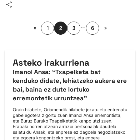
...
«
»
1
2
3
6
Asteko irakurriena
Imanol Ansa: “Txapelketa bat
kenduko didate, lehiatzeko aukera ere
bai, baina ez dute lortuko
erremontetik urruntzea"
Orain hilabete, Oriamendik hilabete jokatu eta entrenatu
gabe egotera zigortu zuen Imanol Ansa erremontista,
eta Buruz Buruko Txapelketatik kanpo utzi zuen.
Erabaki horren atzean arrazoi pertsonalak daudela
salatu du Ansak, eta enpresa ez dagoela negoziatzeko
eta egoera konpontzeko prest, eta egoera