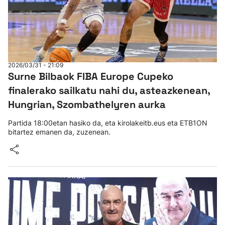
2026/03/31 - 21:09
Surne Bilbaok FIBA Europe Cupeko
finalerako sailkatu nahi du, asteazkenean,
Hungrian, Szombathelyren aurka
Partida 18:00etan hasiko da, eta kirolakeitb.eus eta ETB1ON
bitartez emanen da, zuzenean.