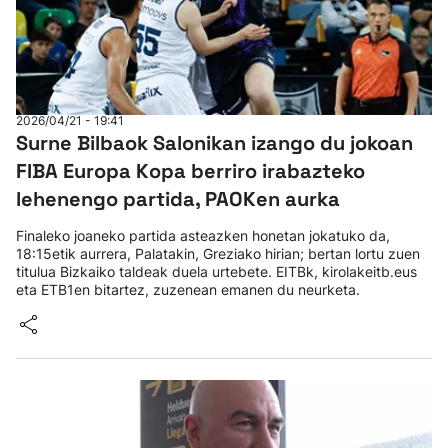
2026/04/21 - 19:41
Surne Bilbaok Salonikan izango du jokoan
FIBA Europa Kopa berriro irabazteko
lehenengo partida, PAOKen aurka
Finaleko joaneko partida asteazken honetan jokatuko da,
18:15etik aurrera, Palatakin, Greziako hirian; bertan lortu zuen
titulua Bizkaiko taldeak duela urtebete. EITBk, kirolakeitb.eus
eta ETB1en bitartez, zuzenean emanen du neurketa.