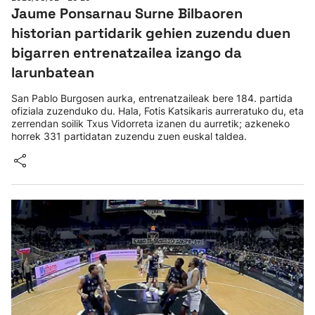
Jaume Ponsarnau Surne Bilbaoren
historian partidarik gehien zuzendu duen
bigarren entrenatzailea izango da
larunbatean
San Pablo Burgosen aurka, entrenatzaileak bere 184. partida
ofiziala zuzenduko du. Hala, Fotis Katsikaris aurreratuko du, eta
zerrendan soilik Txus Vidorreta izanen du aurretik; azkeneko
horrek 331 partidatan zuzendu zuen euskal taldea.