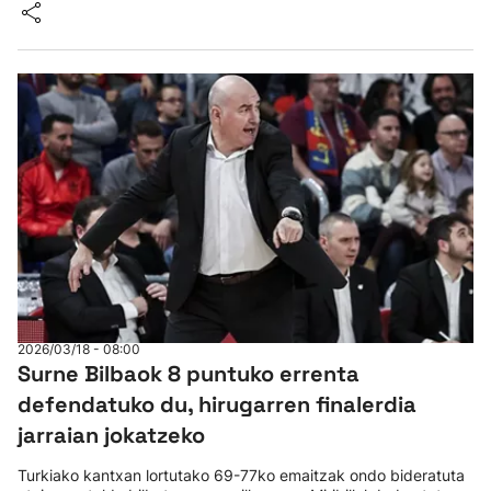
2026/03/18 - 08:00
Surne Bilbaok 8 puntuko errenta
defendatuko du, hirugarren finalerdia
jarraian jokatzeko
Turkiako kantxan lortutako 69-77ko emaitzak ondo bideratuta