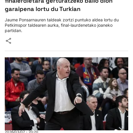
finalerdietara gerturatzeko balio dion
garaipena lortu du Turkian
Jaume Ponsarnauren taldeak zortzi puntuko aldea lortu du
Petkimspor taldearen aurka, final-laurdenetako joaneko
partidan.
2026/03/02 - 20:20