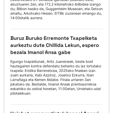
abuztuaren 2an, eta 172,2 kilometroko ibilbidea izango
du; Bilbon hasiko da, Guggenheim Museoan, eta Getxon
amaitu, Arkotxako Hesian. EITBk zuzenean emango du,
14:00etatik aurrera.
Buruz Buruko Erremonte Txapelketa
aurkeztu dute Chillida Lekun, espero
bezala Imanol Ansa gabe
Egungo txapeldunak, Aritz Juaneneak, beste bost
hautagairen kontra defendatu beharko du iaz lortutako
txapela: Endika Barrenetxea, 2025eko finalean izan
zuen aurkaria, Xabi Azpiroz, Josetxo Ezkurra, Iban
Larrañaga eta Kemen Aldabe. Finala urriaren 3an
jokatuko da. Bestalde, Imanol Ansak prentsaurrekoa
eskainiko du ostiral honetan, 11:00etan, Urnietako udal
pilotalekuan.