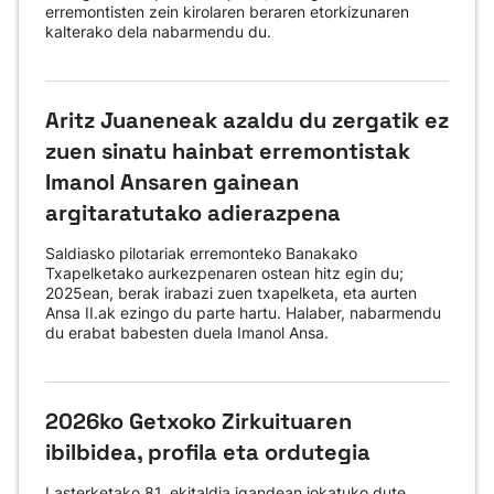
erremontisten zein kirolaren beraren etorkizunaren
kalterako dela nabarmendu du.
Aritz Juaneneak azaldu du zergatik ez
zuen sinatu hainbat erremontistak
Imanol Ansaren gainean
argitaratutako adierazpena
Saldiasko pilotariak erremonteko Banakako
Txapelketako aurkezpenaren ostean hitz egin du;
2025ean, berak irabazi zuen txapelketa, eta aurten
Ansa II.ak ezingo du parte hartu. Halaber, nabarmendu
du erabat babesten duela Imanol Ansa.
2026ko Getxoko Zirkuituaren
ibilbidea, profila eta ordutegia
Lasterketako 81. ekitaldia igandean jokatuko dute,