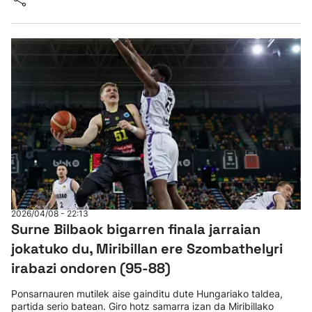
2026/04/08 - 22:13
Surne Bilbaok bigarren finala jarraian
jokatuko du, Miribillan ere Szombathelyri
irabazi ondoren (95-88)
Ponsarnauren mutilek aise gainditu dute Hungariako taldea,
partida serio batean. Giro hotz samarra izan da Miribillako