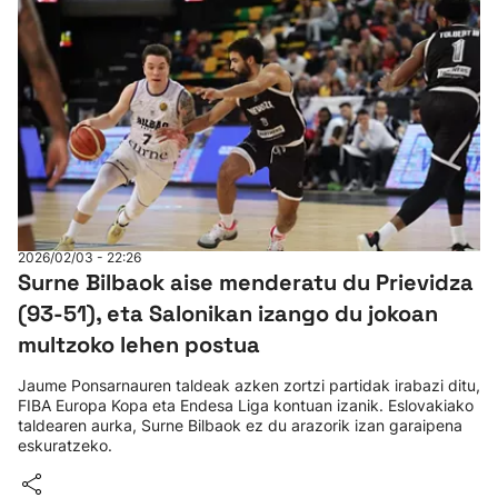
2026/02/03 - 22:26
Surne Bilbaok aise menderatu du Prievidza
(93-51), eta Salonikan izango du jokoan
multzoko lehen postua
Jaume Ponsarnauren taldeak azken zortzi partidak irabazi ditu,
FIBA Europa Kopa eta Endesa Liga kontuan izanik. Eslovakiako
taldearen aurka, Surne Bilbaok ez du arazorik izan garaipena
eskuratzeko.