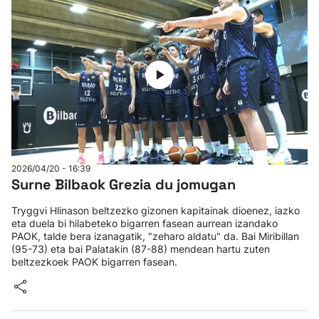
2026/04/20 - 16:39
Surne Bilbaok Grezia du jomugan
Tryggvi Hlinason beltzezko gizonen kapitainak dioenez, iazko
eta duela bi hilabeteko bigarren fasean aurrean izandako
PAOK, talde bera izanagatik, "zeharo aldatu" da. Bai Miribillan
(95-73) eta bai Palatakin (87-88) mendean hartu zuten
beltzezkoek PAOK bigarren fasean.