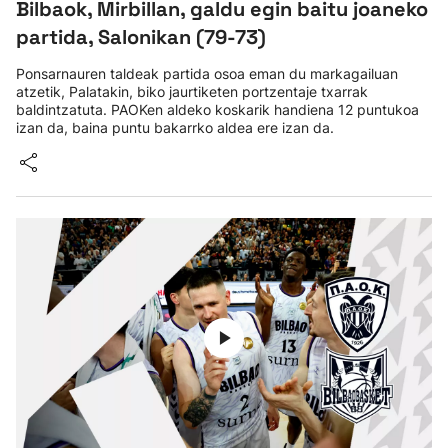
Bilbaok, Mirbillan, galdu egin baitu joaneko
partida, Salonikan (79-73)
Ponsarnauren taldeak partida osoa eman du markagailuan
atzetik, Palatakin, biko jaurtiketen portzentaje txarrak
baldintzatuta. PAOKen aldeko koskarik handiena 12 puntukoa
izan da, baina puntu bakarrko aldea ere izan da.