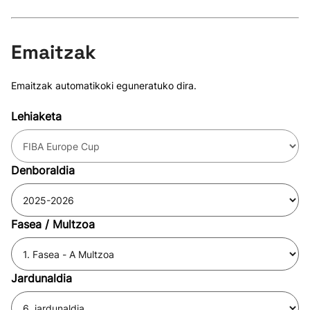
Emaitzak
Emaitzak automatikoki eguneratuko dira.
Lehiaketa
Denboraldia
Fasea / Multzoa
Jardunaldia