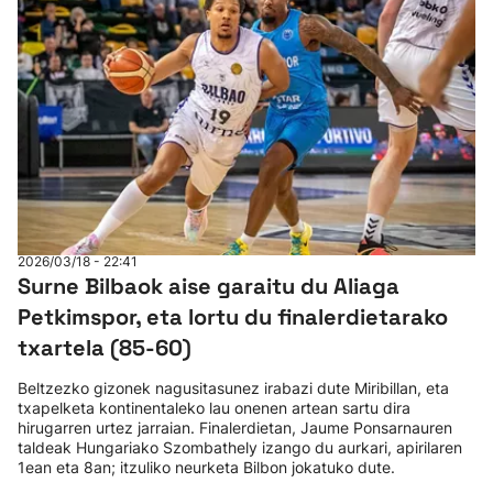
2026/03/18 - 22:41
Surne Bilbaok aise garaitu du Aliaga
Petkimspor, eta lortu du finalerdietarako
txartela (85-60)
Beltzezko gizonek nagusitasunez irabazi dute Miribillan, eta
txapelketa kontinentaleko lau onenen artean sartu dira
hirugarren urtez jarraian. Finalerdietan, Jaume Ponsarnauren
taldeak Hungariako Szombathely izango du aurkari, apirilaren
1ean eta 8an; itzuliko neurketa Bilbon jokatuko dute.