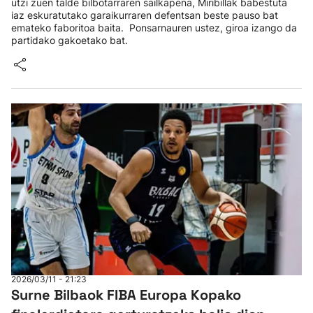
utzi zuen talde bilbotarraren sailkapena, Miribillak babestuta
iaz eskuratutako garaikurraren defentsan beste pauso bat
emateko faboritoa baita. Ponsarnauren ustez, giroa izango da
partidako gakoetako bat.
2026/03/11 - 21:23
Surne Bilbaok FIBA Europa Kopako