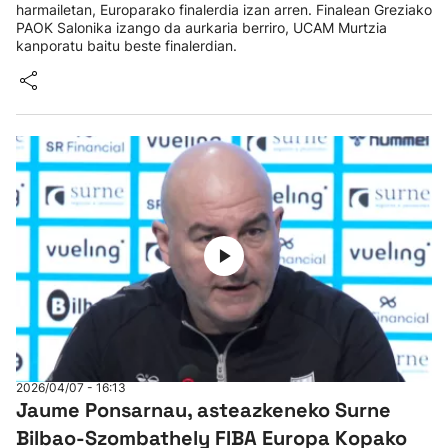
harmailetan, Europarako finalerdia izan arren. Finalean Greziako
PAOK Salonika izango da aurkaria berriro, UCAM Murtzia
kanporatu baitu beste finalerdian.
2026/04/07 - 16:13
Jaume Ponsarnau, asteazkeneko Surne
Bilbao-Szombathely FIBA Europa Kopako