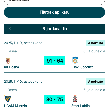
Filtroak aplikatu
6. jardunaldia
2025/11/19, asteazkena
Amaituta
1. Fasea
6. jardunaldia
91
64
KK Bosna
Rilski Sportist
2025/11/19, asteazkena
Amaituta
1. Fasea
6. jardunaldia
80
75
UCAM Murtzia
Start Lublin