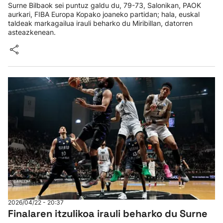
Surne Bilbaok sei puntuz galdu du, 79-73, Salonikan, PAOK
aurkari, FIBA Europa Kopako joaneko partidan; hala, euskal
taldeak markagailua irauli beharko du Miribillan, datorren
asteazkenean.
2026/04/22 - 20:37
Finalaren itzulikoa irauli beharko du Surne