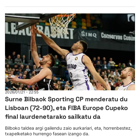
2026/01/21 - 22:55
Surne Bilbaok Sporting CP menderatu du
Lisboan (72-90), eta FIBA Europe Cupeko
final laurdenetarako sailkatu da
Bilboko taldea argi gailendu zaio aurkariari, eta, horrenbestez,
txapelketako hurrengo fasean izango da.