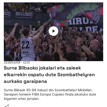
2026/04/08 - 22:51
Surne Bilbaoko jokalari eta zaleek
elkarrekin ospatu dute Szombathelyren
aurkako garaipena
Surne Bilbaok 95-88 irabazi dio Szombathelyri Miribillan.
Garaipen honekin FIBA Europe Cupeko finala jokatuko dute
bigarren urtez jarraian.