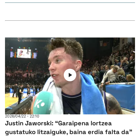
2026/04/22 - 22:10
Justin Jaworski: “Garaipena lortzea
gustatuko litzaiguke, baina erdia falta da”