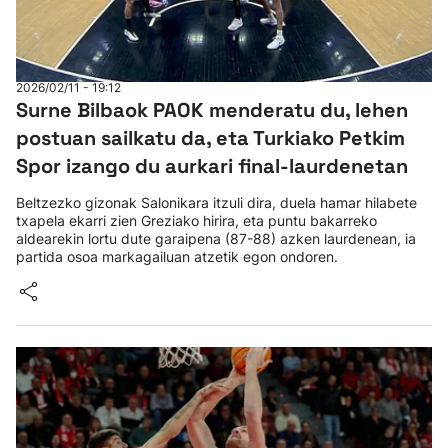
2026/02/11 - 19:12
Surne Bilbaok PAOK menderatu du, lehen
postuan sailkatu da, eta Turkiako Petkim
Spor izango du aurkari final-laurdenetan
Beltzezko gizonak Salonikara itzuli dira, duela hamar hilabete
txapela ekarri zien Greziako hirira, eta puntu bakarreko
aldearekin lortu dute garaipena (87-88) azken laurdenean, ia
partida osoa markagailuan atzetik egon ondoren.