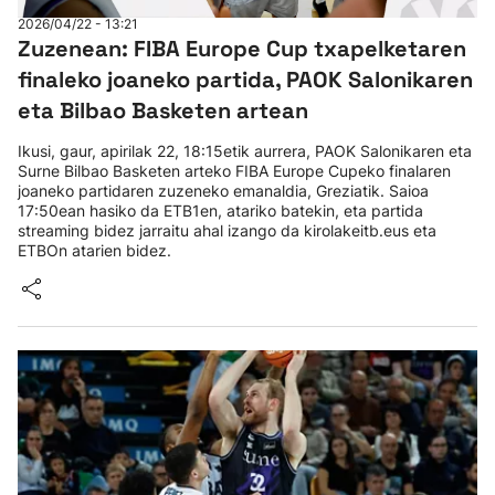
2026/04/22 - 13:21
Zuzenean: FIBA Europe Cup txapelketaren
finaleko joaneko partida, PAOK Salonikaren
eta Bilbao Basketen artean
Ikusi, gaur, apirilak 22, 18:15etik aurrera, PAOK Salonikaren eta
Surne Bilbao Basketen arteko FIBA Europe Cupeko finalaren
joaneko partidaren zuzeneko emanaldia, Greziatik. Saioa
17:50ean hasiko da ETB1en, atariko batekin, eta partida
streaming bidez jarraitu ahal izango da kirolakeitb.eus eta
ETBOn atarien bidez.