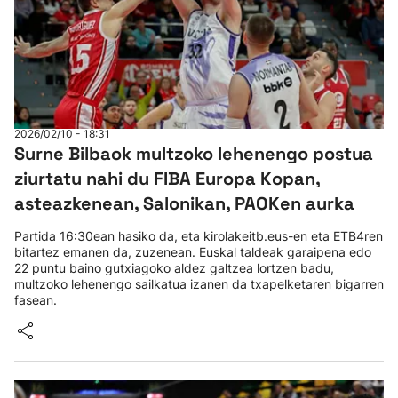
2026/02/10 - 18:31
Surne Bilbaok multzoko lehenengo postua
ziurtatu nahi du FIBA Europa Kopan,
asteazkenean, Salonikan, PAOKen aurka
Partida 16:30ean hasiko da, eta kirolakeitb.eus-en eta ETB4ren
bitartez emanen da, zuzenean. Euskal taldeak garaipena edo
22 puntu baino gutxiagoko aldez galtzea lortzen badu,
multzoko lehenengo sailkatua izanen da txapelketaren bigarren
fasean.