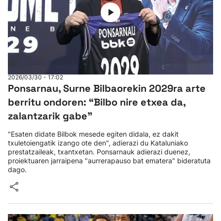
2026/03/30 - 17:02
Ponsarnau, Surne Bilbaorekin 2029ra arte
berritu ondoren: “Bilbo nire etxea da,
zalantzarik gabe"
"Esaten didate Bilbok mesede egiten didala, ez dakit
txuletoiengatik izango ote den", adierazi du Kataluniako
prestatzaileak, txantxetan. Ponsarnauk adierazi duenez,
proiektuaren jarraipena "aurrerapauso bat ematera" bideratuta
dago.