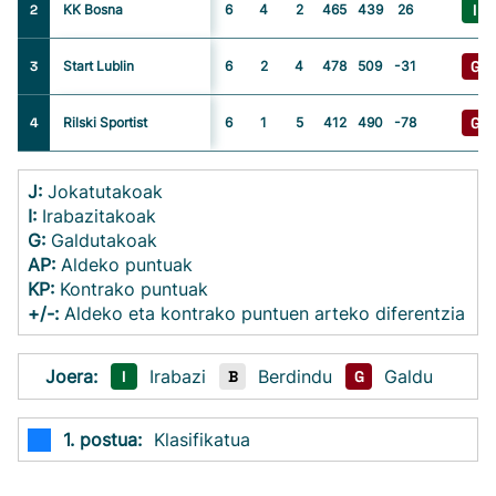
I
2
KK Bosna
6
4
2
465
439
26
G
3
Start Lublin
6
2
4
478
509
-31
G
4
Rilski Sportist
6
1
5
412
490
-78
J:
Jokatutakoak
I:
Irabazitakoak
G:
Galdutakoak
AP:
Aldeko puntuak
KP:
Kontrako puntuak
+/-:
Aldeko eta kontrako puntuen arteko diferentzia
Joera:
Irabazi
Berdindu
Galdu
I
B
G
1. postua:
Klasifikatua