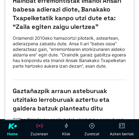
Hainbat erremontistak Imanol Ansari
babesa adierazi diote, Banakako
Txapelketatik kanpo utzi dute eta:
“Zaila egiten zaigu ulertzea”
Oriamendi 2010eko hamazortzi pilotarik, asteartean,
adierazpena zabaldu dute. Ansa II.ari “babes osoa”
adierazteaz gain, “erremontearen etorkizunaren aldeko
aldarria ere” egin dute. “Oraindik garaiz gabiltza egoera
hau konpondu eta Imanol Ansak Banakako Txapelketan
parte hartzeko aukera izan dezan”, esan dute.
Gaztañazpik arraun asteburuak
utzitako lerroburuak aztertu eta
galdera batzuk planteatu ditu
TKEko Diziplinako epaile batek abiatutako prozedurari
buruz, "zigortzen badituzte ez naiz harrituko", esan du
EITBko arraun adituak. "Zergatik ez zen irteerarik izan,
Home
Zuzenean
Klisk
Zuretzat
Azken berriak
San Juan garaiz egon arren?", galdetu du. Bestalde,