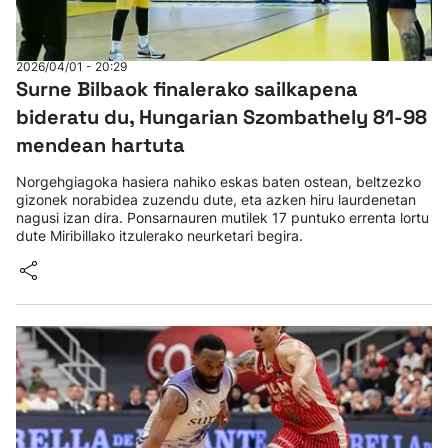
2026/04/01 - 20:29
Surne Bilbaok finalerako sailkapena
bideratu du, Hungarian Szombathely 81-98
mendean hartuta
Norgehgiagoka hasiera nahiko eskas baten ostean, beltzezko
gizonek norabidea zuzendu dute, eta azken hiru laurdenetan
nagusi izan dira. Ponsarnauren mutilek 17 puntuko errenta lortu
dute Miribillako itzulerako neurketari begira.