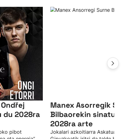
 Ondřej
Manex Asorregik Surne
u du 2028ra
Bilbaorekin sinatu du
2028ra arte
oko pibot
Jokalari azkoitiarra Askatuak
tea eta energia”
Gipuzkoatik iritsi da talde bilbotarrer