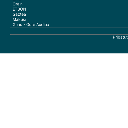
Orain
ETBON
Gaztea
Makusi
Guau - Gure Audioa
Pribatut