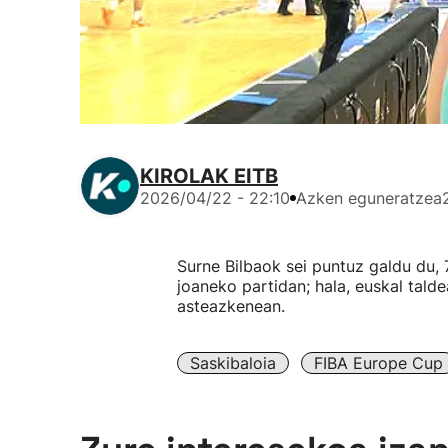
KIROLAK EITB
2026/04/22 - 22:10
Azken eguneratzea
Surne Bilbaok sei puntuz galdu du,
joaneko partidan; hala, euskal talde
asteazkenean.
Saskibaloia
FIBA Europe Cup