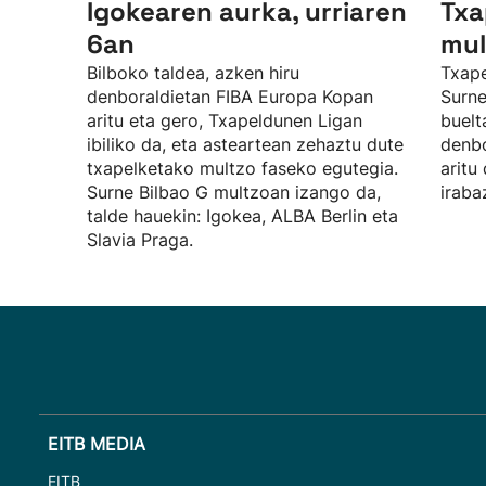
Igokearen aurka, urriaren
Txa
6an
mul
Bilboko taldea, azken hiru
Txape
denboraldietan FIBA Europa Kopan
Surne
aritu eta gero, Txapeldunen Ligan
buelt
ibiliko da, eta asteartean zehaztu dute
denbo
txapelketako multzo faseko egutegia.
aritu
Surne Bilbao G multzoan izango da,
iraba
talde hauekin: Igokea, ALBA Berlin eta
Slavia Praga.
EITB MEDIA
EITB