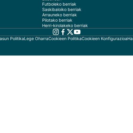
Futboleko berriak
Saskibaloiko berriak
Arrauneko berriak
Pilotako berriak
Herri-kirolakeko berriak
asun Politika
Lege Oharra
Cookieen Politika
Cookieen Konfigurazioa
Ha