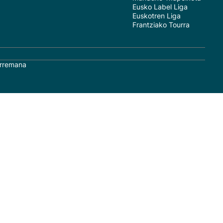
Eusko Label Liga
Euskotren Liga
Frantziako Tourra
rremana