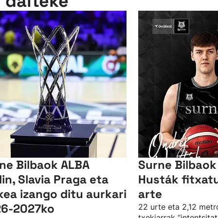
n daiteke
ne Bilbaok ALBA
Surne Bilbaok
lin, Slavia Praga eta
Husták fitxat
kea izango ditu aurkari
arte
6-2027ko
22 urte eta 2,12 metr
txekiarrak “intentsita