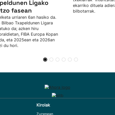
peldunen Ligako
ekarriko dituela adier
tzo fasean
bilbotarrak.
lketa urriaren 6an hasiko da.
 Bilbao Txapeldunen Ligara
atuko da; azken hiru
raldietan, FIBA Europa Kopan
 da, eta 2025ean eta 2026an
zi du hori.
Kirolak
Zuzenean