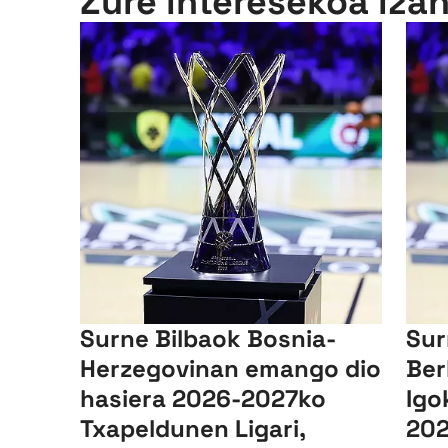
Zure interesekoa iza
Surne Bilbaok Bosnia-
Sur
Herzegovinan emango dio
Ber
hasiera 2026-2027ko
Igo
Txapeldunen Ligari,
202