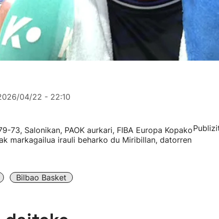
2026/04/22 - 22:10
Publizi
 79-73, Salonikan, PAOK aurkari, FIBA Europa Kopako
ak markagailua irauli beharko du Miribillan, datorren
Bilbao Basket