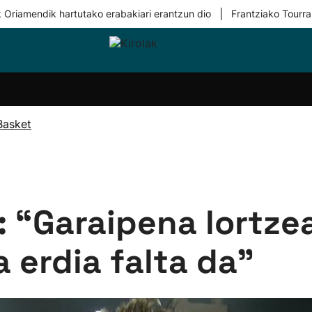
|
 Oriamendik hartutako erabakiari erantzun dio
Frantziako Tourra
i-
Eskubaloia
Kirolak
Atletismoa
Mendi-
Kirol
lak
360
lasterketak
gehiag
Taldeak
olaritza
Lehiaketak
Zuzenean
Basket
i-
Kirol-
tzea
bideoak
l Herri
tira
: “Garaipena lortze
a erdia falta da”