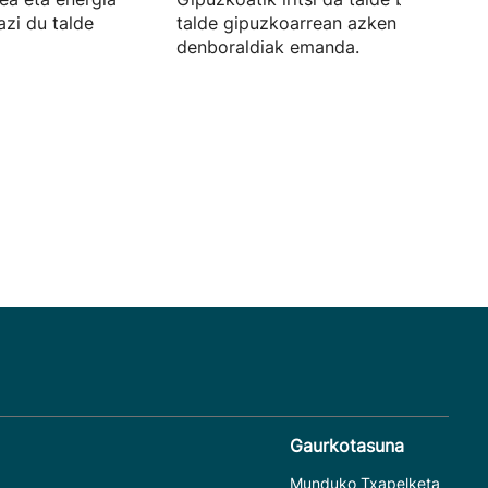
azi du talde
talde gipuzkoarrean azken hiru
denboraldiak emanda.
Gaurkotasuna
Munduko Txapelketa