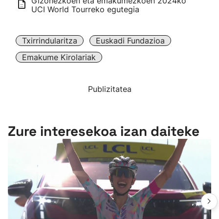
Gizonezkoen eta emakumezkoen 2024ko
UCI World Tourreko egutegia
Txirrindularitza
Euskadi Fundazioa
Emakume Kirolariak
Publizitatea
Zure interesekoa izan daiteke