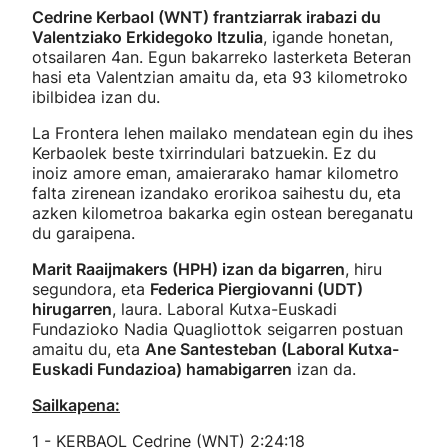
Cedrine Kerbaol (WNT) frantziarrak irabazi du
Valentziako Erkidegoko Itzulia
, igande honetan,
otsailaren 4an. Egun bakarreko lasterketa Beteran
hasi eta Valentzian amaitu da, eta 93 kilometroko
ibilbidea izan du.
La Frontera lehen mailako mendatean egin du ihes
Kerbaolek beste txirrindulari batzuekin. Ez du
inoiz amore eman, amaierarako hamar kilometro
falta zirenean izandako erorikoa saihestu du, eta
azken kilometroa bakarka egin ostean bereganatu
du garaipena.
Marit Raaijmakers (HPH) izan da bigarren
, hiru
segundora, eta
Federica Piergiovanni (UDT)
hirugarren
, laura. Laboral Kutxa-Euskadi
Fundazioko Nadia Quagliottok seigarren postuan
amaitu du, eta
Ane Santesteban (Laboral Kutxa-
Euskadi Fundazioa) hamabigarren
izan da.
Sailkapena:
1 - KERBAOL Cedrine (WNT) 2:24:18