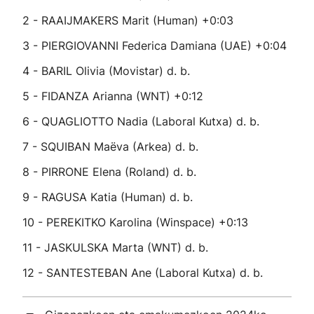
2 - RAAIJMAKERS Marit (Human) +0:03
3 - PIERGIOVANNI Federica Damiana (UAE) +0:04
4 - BARIL Olivia (Movistar) d. b.
5 - FIDANZA Arianna (WNT) +0:12
6 - QUAGLIOTTO Nadia (Laboral Kutxa) d. b.
7 - SQUIBAN Maëva (Arkea) d. b.
8 - PIRRONE Elena (Roland) d. b.
9 - RAGUSA Katia (Human) d. b.
10 - PEREKITKO Karolina (Winspace) +0:13
11 - JASKULSKA Marta (WNT) d. b.
12 - SANTESTEBAN Ane (Laboral Kutxa) d. b.