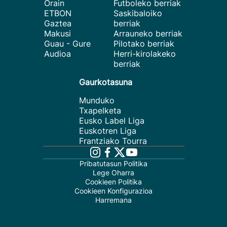
Orain
Futboleko berriak
ETBON
Saskibaloiko
Gaztea
berriak
Makusi
Arrauneko berriak
Guau - Gure
Pilotako berriak
Audioa
Herri-kirolakeko
berriak
Gaurkotasuna
Munduko
Txapelketa
Eusko Label Liga
Euskotren Liga
Frantziako Tourra
Pribatutasun Politika
Lege Oharra
Cookieen Politika
Cookieen Konfigurazioa
Harremana