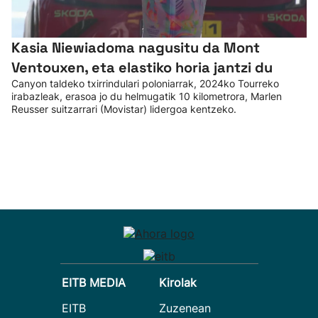
Kasia Niewiadoma nagusitu da Mont
Ventouxen, eta elastiko horia jantzi du
Canyon taldeko txirrindulari poloniarrak, 2024ko Tourreko
irabazleak, erasoa jo du helmugatik 10 kilometrora, Marlen
Reusser suitzarrari (Movistar) lidergoa kentzeko.
EITB MEDIA
Kirolak
EITB
Zuzenean