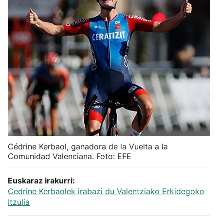
Herri-kirolak
Balonmano
Kirolak 360
Atletismo
Carreras de montaña
Cédrine Kerbaol, ganadora de la Vuelta a la
Más deportes
Comunidad Valenciana. Foto: EFE
"Helmuga"
Euskaraz irakurri:
Cedrine Kerbaolek irabazi du Valentziako Erkidegoko
Itzulia