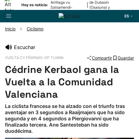
Arrillaga vs.
de Dubasin
|
Hoy es noticia:
Salsamendi-
(Osasuna) y
Bergara y Erasun
Valentini
ES
vs. Gaminde
(Alavés)
Inicio
Ciclismo
Buscador
Escuchar
VUELTA CV FÉMINAS-GP TUAWA
Compartir
Guardar
Fútbol
Cédrine Kerbaol gana la
Pelota
Vuelta a la Comunidad
Valenciana
Remo
La ciclista francesa se ha alzado con el triunfo tras
aventajar en 3 segundos a Raaijmajers que ha sido
Baloncesto
segunda y en 4 segundos a Piergiovanni que ha
finalizado tercera. Ane Santesteban ha sido
Ciclismo
duodécima.