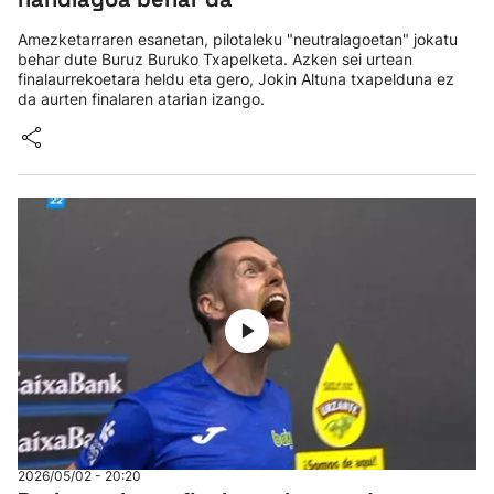
Amezketarraren esanetan, pilotaleku "neutralagoetan" jokatu
behar dute Buruz Buruko Txapelketa. Azken sei urtean
finalaurrekoetara heldu eta gero, Jokin Altuna txapelduna ez
da aurten finalaren atarian izango.
2026/05/02 - 20:20