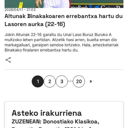
2026/04/11 - 21:03
Altunak Binakakoaren errebantxa hartu du
Lasoren aurka (22-16)
Jokin Altunak 22-16 garaitu du Unai Laso Buruz Buruko A
multzoko lehen partidan. Atzetik hasi arren, buelta eman dio
markagailuari, garaipen sendoa lortzeko. Hala, amezketarrak
Binakako finalaren errebantxa hartu du.
...
»
1
2
3
20
Asteko irakurriena
ZUZENEAN: Donostiako Klasikoa,