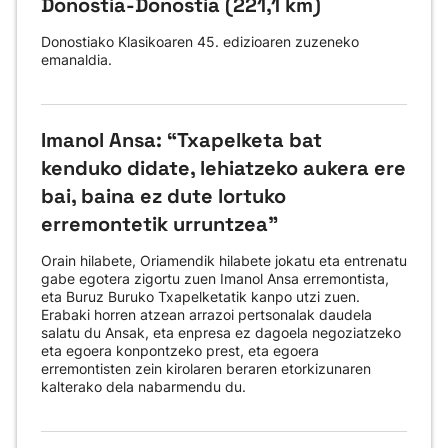
Donostia-Donostia (221,1 km)
Donostiako Klasikoaren 45. edizioaren zuzeneko
emanaldia.
Imanol Ansa: “Txapelketa bat
kenduko didate, lehiatzeko aukera ere
bai, baina ez dute lortuko
erremontetik urruntzea"
Orain hilabete, Oriamendik hilabete jokatu eta entrenatu
gabe egotera zigortu zuen Imanol Ansa erremontista,
eta Buruz Buruko Txapelketatik kanpo utzi zuen.
Erabaki horren atzean arrazoi pertsonalak daudela
salatu du Ansak, eta enpresa ez dagoela negoziatzeko
eta egoera konpontzeko prest, eta egoera
erremontisten zein kirolaren beraren etorkizunaren
kalterako dela nabarmendu du.