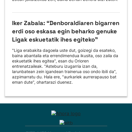
Iker Zabala: “Denboraldiaren bigarren
erdi oso eskasa egin beharko genuke
Ligak eskuetatik ihes egiteko"
"Liga erabakita dagoela uste dut, goizegi da esateko,
baina abantaila eta errendimendua ikusita, oso zaila da
eskuetatik ihes egitea", esan du Orioren
entrenatzaileak. "Asteburu izugarria izan da,
larunbatean zein igandean trainerua oso ondo ibili da",
azpimarratu du. Hala ere, "aurkariek aurrerapauso bat
eman dute", ohartarazi duenez.