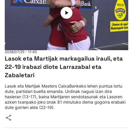
2026/07/25 - 11:45
Lasok eta Martijak markagailua irauli, eta
22-19 irabazi diote Larrazabal eta
Zabaletari
Lasok eta Martijak Masters CaixaBankeko lehen puntua lortu
dute, partidari buelta emanda. Urdinak nagusi izan dira
hasieran (13-17), baina Martijaren sendotasunak eta Lasoren
azken txanpako joko onak 81 minutuko dema gogorra erabaki
dute gorrien alde (22-19).