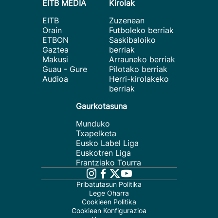
EITB MEDIA
Kirolak
EITB
Zuzenean
Orain
Futboleko berriak
ETBON
Saskibaloiko
Gaztea
berriak
Makusi
Arrauneko berriak
Guau - Gure
Pilotako berriak
Audioa
Herri-kirolakeko
berriak
Gaurkotasuna
Munduko
Txapelketa
Eusko Label Liga
Euskotren Liga
Frantziako Tourra
Pribatutasun Politika
Lege Oharra
Cookieen Politika
Cookieen Konfigurazioa