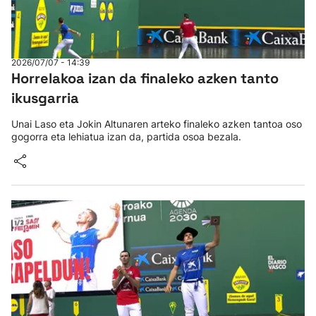
2026/07/07 - 14:39
Horrelakoa izan da finaleko azken tanto
ikusgarria
Unai Laso eta Jokin Altunaren arteko finaleko azken tantoa oso
gogorra eta lehiatua izan da, partida osoa bezala.