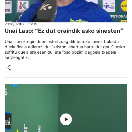
2026/07/07 - 15:05
Unai Laso: “Ez dut oraindik asko sinesten”
Unai Lasok egin duen esfortzuagatik buruko minez bukadu
duela finala adierazi du: “kriston lehertua hartu dut gaur”. Asko
sufritu duela ere esan du, eta “oso pozik” dagoela txapela
lortzeagatik.