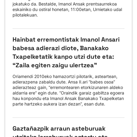
jokatuko da. Bestalde, Imanol Ansak prentsaurrekoa
eskainiko du ostiral honetan, 11:00etan, Urnietako udal
pilotalekuan.
Hainbat erremontistak Imanol Ansari
babesa adierazi diote, Banakako
Txapelketatik kanpo utzi dute eta:
“Zaila egiten zaigu ulertzea”
Oriamendi 2010eko hamazortzi pilotarik, asteartean,
adierazpena zabaldu dute. Ansa II.ari “babes osoa”
adierazteaz gain, “erremontearen etorkizunaren aldeko
aldarria ere” egin dute. “Oraindik garaiz gabiltza egoera
hau konpondu eta Imanol Ansak Banakako Txapelketan
parte hartzeko aukera izan dezan”, esan dute.
Gaztañazpik arraun asteburuak