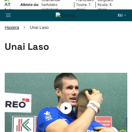
|
|
Albiste da:
hartutako
Tourra: 7.
Itzulia: 4.
erabakiari
etapa
etapa
erantzun dio
EU
Hasiera
Unai Laso
Bilatzailea
Unai Laso
Futbola
Pilota
Arrauna
Saskibaloia
Txirrindularitza