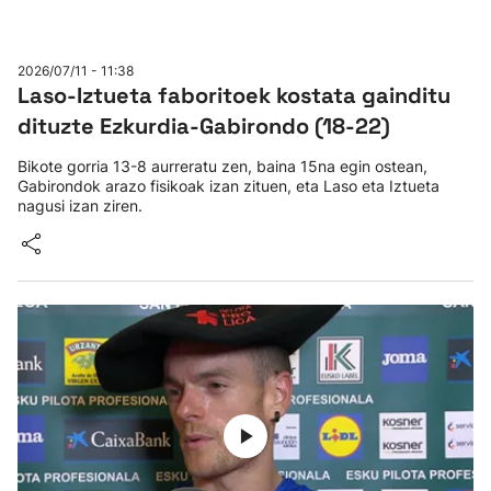
2026/07/11 - 11:38
Laso-Iztueta faboritoek kostata gainditu
dituzte Ezkurdia-Gabirondo (18-22)
Bikote gorria 13-8 aurreratu zen, baina 15na egin ostean,
Gabirondok arazo fisikoak izan zituen, eta Laso eta Iztueta
nagusi izan ziren.