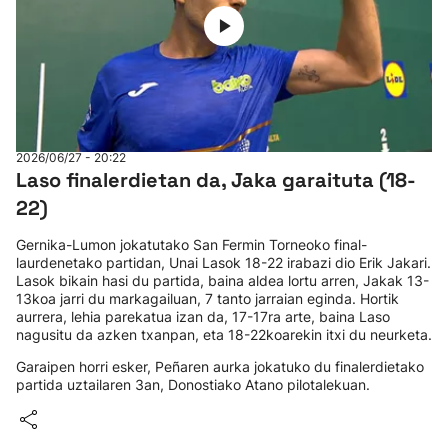
2026/06/27 - 20:22
Laso finalerdietan da, Jaka garaituta (18-
22)
Gernika-Lumon jokatutako San Fermin Torneoko final-
laurdenetako partidan, Unai Lasok 18-22 irabazi dio Erik Jakari.
Lasok bikain hasi du partida, baina aldea lortu arren, Jakak 13-
13koa jarri du markagailuan, 7 tanto jarraian eginda. Hortik
aurrera, lehia parekatua izan da, 17-17ra arte, baina Laso
nagusitu da azken txanpan, eta 18-22koarekin itxi du neurketa.
Garaipen horri esker, Peñaren aurka jokatuko du finalerdietako
partida uztailaren 3an, Donostiako Atano pilotalekuan.