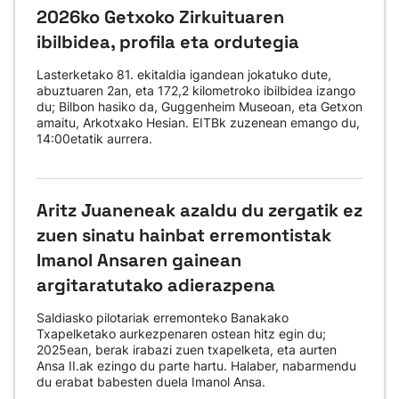
2026ko Getxoko Zirkuituaren
ibilbidea, profila eta ordutegia
Lasterketako 81. ekitaldia igandean jokatuko dute,
abuztuaren 2an, eta 172,2 kilometroko ibilbidea izango
du; Bilbon hasiko da, Guggenheim Museoan, eta Getxon
amaitu, Arkotxako Hesian. EITBk zuzenean emango du,
14:00etatik aurrera.
Aritz Juaneneak azaldu du zergatik ez
zuen sinatu hainbat erremontistak
Imanol Ansaren gainean
argitaratutako adierazpena
Saldiasko pilotariak erremonteko Banakako
Txapelketako aurkezpenaren ostean hitz egin du;
2025ean, berak irabazi zuen txapelketa, eta aurten
Ansa II.ak ezingo du parte hartu. Halaber, nabarmendu
du erabat babesten duela Imanol Ansa.