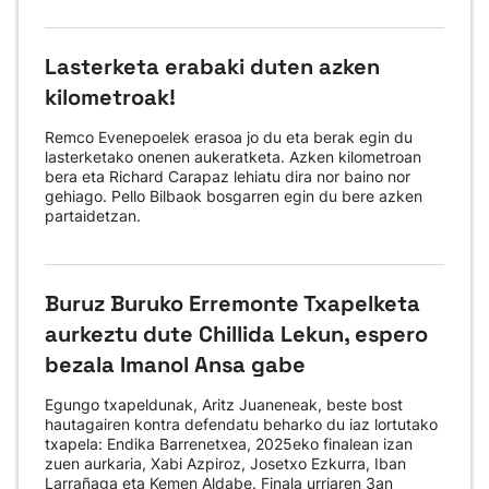
Lasterketa erabaki duten azken
kilometroak!
Remco Evenepoelek erasoa jo du eta berak egin du
lasterketako onenen aukeratketa. Azken kilometroan
bera eta Richard Carapaz lehiatu dira nor baino nor
gehiago. Pello Bilbaok bosgarren egin du bere azken
partaidetzan.
Buruz Buruko Erremonte Txapelketa
aurkeztu dute Chillida Lekun, espero
bezala Imanol Ansa gabe
Egungo txapeldunak, Aritz Juaneneak, beste bost
hautagairen kontra defendatu beharko du iaz lortutako
txapela: Endika Barrenetxea, 2025eko finalean izan
zuen aurkaria, Xabi Azpiroz, Josetxo Ezkurra, Iban
Larrañaga eta Kemen Aldabe. Finala urriaren 3an