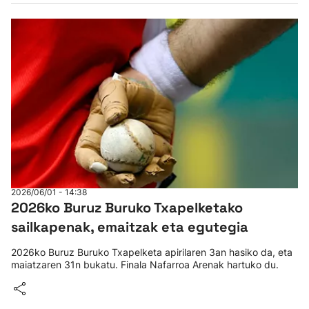
2026/06/01 - 14:38
2026ko Buruz Buruko Txapelketako
sailkapenak, emaitzak eta egutegia
2026ko Buruz Buruko Txapelketa apirilaren 3an hasiko da, eta
maiatzaren 31n bukatu. Finala Nafarroa Arenak hartuko du.