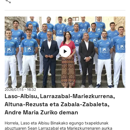
2026/07/15 - 16:32
Laso-Albisu, Larrazabal-Mariezkurrena,
Altuna-Rezusta eta Zabala-Zabaleta,
Andre Maria Zuriko deman
Horrela, Laso eta Albisu Binakako egungo txapeldunak
abuztuaren 5ean Larrazabal eta Mariezkurrenaren aurka