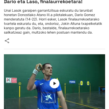
Dario eta Laso, finalaurrekoetara!
Unai Lasok garaipen garrantzitsua eskuratu du larunbat
honetan Donostiako Atano III.a pilotalekuan, Dario Gomez
menderatuta (14-22). Horri esker, Lasok finalaurrekoetarako
txartela eskuratu du, eta, ondorioz, Jokin Altuna txapelketatik
kanpo geratu da. Dario, bestalde, finalaurrekoetarako
sailkatzeaz gain, multzoko lehen postuan mantendu da.