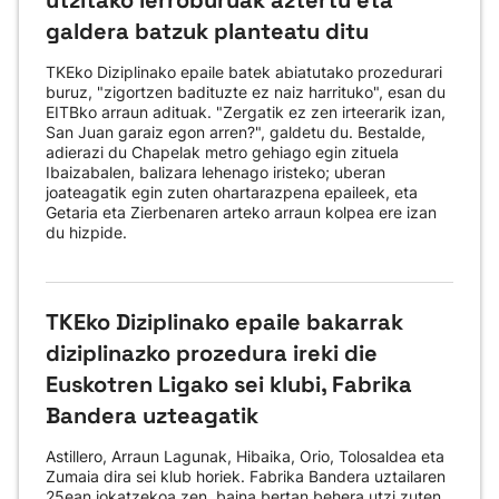
utzitako lerroburuak aztertu eta
galdera batzuk planteatu ditu
TKEko Diziplinako epaile batek abiatutako prozedurari
buruz, "zigortzen badituzte ez naiz harrituko", esan du
EITBko arraun adituak. "Zergatik ez zen irteerarik izan,
San Juan garaiz egon arren?", galdetu du. Bestalde,
adierazi du Chapelak metro gehiago egin zituela
Ibaizabalen, balizara lehenago iristeko; uberan
joateagatik egin zuten ohartarazpena epaileek, eta
Getaria eta Zierbenaren arteko arraun kolpea ere izan
du hizpide.
TKEko Diziplinako epaile bakarrak
diziplinazko prozedura ireki die
Euskotren Ligako sei klubi, Fabrika
Bandera uzteagatik
Astillero, Arraun Lagunak, Hibaika, Orio, Tolosaldea eta
Zumaia dira sei klub horiek. Fabrika Bandera uztailaren
25ean jokatzekoa zen, baina bertan behera utzi zuten.