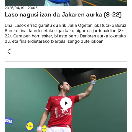
2026/04/19 - 20:05
Laso nagusi izan da Jakaren aurka (8-22)
Unai Lasok erraz garaitu du Erik Jaka Ogetan jokatutako Buruz
Buruko final-laurdenetako ligaxkako bigarren jardunaldian (8-
22). Garaipen horri esker, bi aste barru Darioren aurka jokatuko
du, eta finalerdietarako txartela izango dute jokoan.