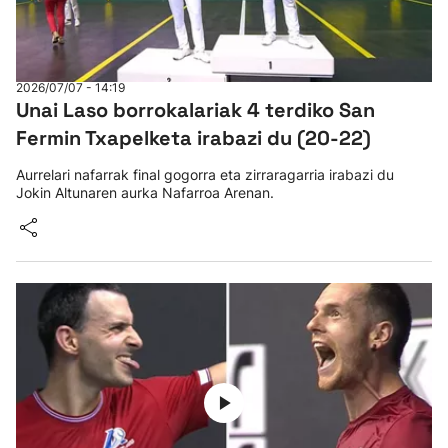
2026/07/07 - 14:19
Unai Laso borrokalariak 4 terdiko San
Fermin Txapelketa irabazi du (20-22)
Aurrelari nafarrak final gogorra eta zirraragarria irabazi du
Jokin Altunaren aurka Nafarroa Arenan.