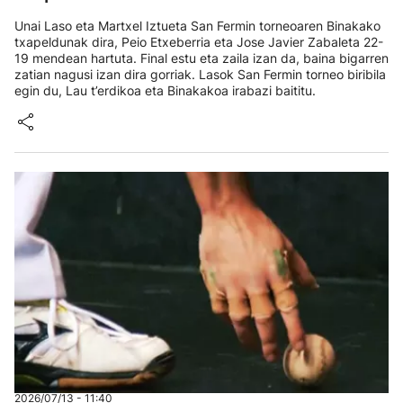
Unai Laso eta Martxel Iztueta San Fermin torneoaren Binakako
txapeldunak dira, Peio Etxeberria eta Jose Javier Zabaleta 22-
19 mendean hartuta. Final estu eta zaila izan da, baina bigarren
zatian nagusi izan dira gorriak. Lasok San Fermin torneo biribila
egin du, Lau t’erdikoa eta Binakakoa irabazi baititu.
2026/07/13 - 11:40