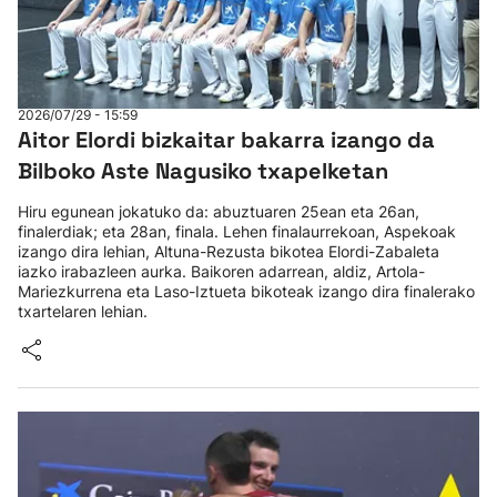
2026/07/29 - 15:59
Aitor Elordi bizkaitar bakarra izango da
Bilboko Aste Nagusiko txapelketan
Hiru egunean jokatuko da: abuztuaren 25ean eta 26an,
finalerdiak; eta 28an, finala. Lehen finalaurrekoan, Aspekoak
izango dira lehian, Altuna-Rezusta bikotea Elordi-Zabaleta
iazko irabazleen aurka. Baikoren adarrean, aldiz, Artola-
Mariezkurrena eta Laso-Iztueta bikoteak izango dira finalerako
txartelaren lehian.