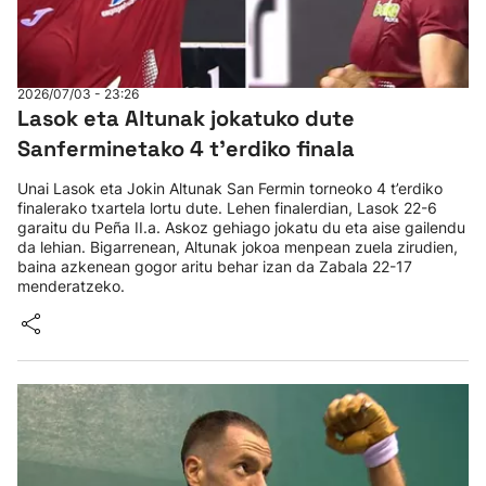
2026/07/03 - 23:26
Lasok eta Altunak jokatuko dute
Sanferminetako 4 t’erdiko finala
Unai Lasok eta Jokin Altunak San Fermin torneoko 4 t’erdiko
finalerako txartela lortu dute. Lehen finalerdian, Lasok 22-6
garaitu du Peña II.a. Askoz gehiago jokatu du eta aise gailendu
da lehian. Bigarrenean, Altunak jokoa menpean zuela zirudien,
baina azkenean gogor aritu behar izan da Zabala 22-17
menderatzeko.