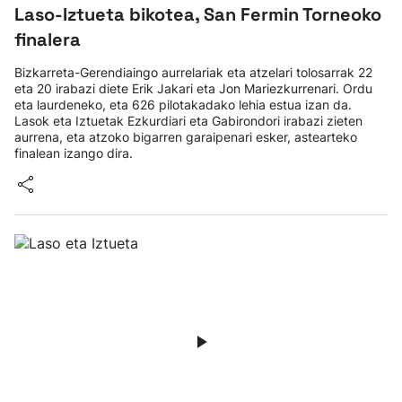
Laso-Iztueta bikotea, San Fermin Torneoko
finalera
Bizkarreta-Gerendiaingo aurrelariak eta atzelari tolosarrak 22
eta 20 irabazi diete Erik Jakari eta Jon Mariezkurrenari. Ordu
eta laurdeneko, eta 626 pilotakadako lehia estua izan da.
Lasok eta Iztuetak Ezkurdiari eta Gabirondori irabazi zieten
aurrena, eta atzoko bigarren garaipenari esker, astearteko
finalean izango dira.