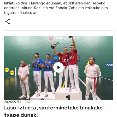
lehiatuko dira. Hurrengo egunean, abuztuaren 6an, Aspeko
adarrean, Altuna-Rezusta eta Zabala-Zabaleta lehiatuko dira
bigarren finalerdian.
2026/07/14 - 21:29
Laso-Iztueta, sanferminetako binakako
txapeldunak!