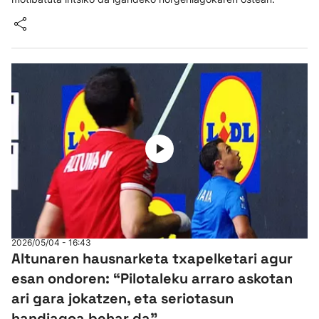
2026/05/04 - 16:43
Altunaren hausnarketa txapelketari agur
esan ondoren: “Pilotaleku arraro askotan
ari gara jokatzen, eta seriotasun
handiagoa behar da"