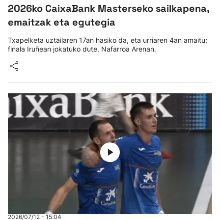
2026ko CaixaBank Masterseko sailkapena,
emaitzak eta egutegia
Txapelketa uztailaren 17an hasiko da, eta urriaren 4an amaitu;
finala Iruñean jokatuko dute, Nafarroa Arenan.
2026/07/12 - 15:04