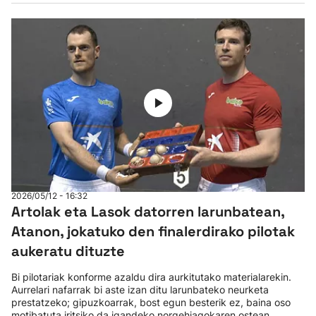
2026/05/12 - 16:32
Artolak eta Lasok datorren larunbatean,
Atanon, jokatuko den finalerdirako pilotak
aukeratu dituzte
Bi pilotariak konforme azaldu dira aurkitutako materialarekin.
Aurrelari nafarrak bi aste izan ditu larunbateko neurketa
prestatzeko; gipuzkoarrak, bost egun besterik ez, baina oso
motibatuta iritsiko da igandeko norgehiagokaren ostean.