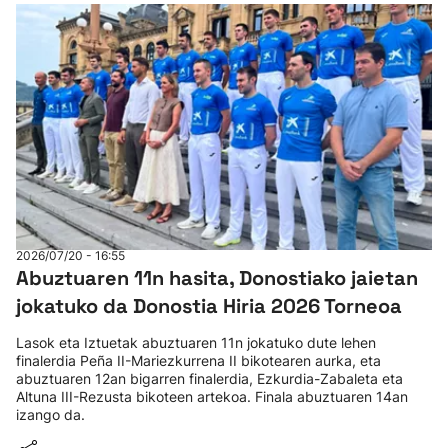
2026/07/20 - 16:55
Abuztuaren 11n hasita, Donostiako jaietan
jokatuko da Donostia Hiria 2026 Torneoa
Lasok eta Iztuetak abuztuaren 11n jokatuko dute lehen
finalerdia Peña II-Mariezkurrena II bikotearen aurka, eta
abuztuaren 12an bigarren finalerdia, Ezkurdia-Zabaleta eta
Altuna III-Rezusta bikoteen artekoa. Finala abuztuaren 14an
izango da.