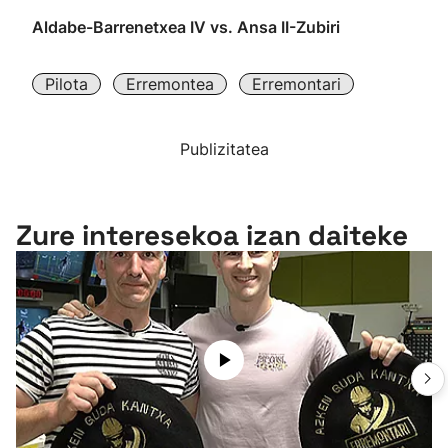
Aldabe-Barrenetxea IV vs. Ansa II-Zubiri
Pilota
Erremontea
Erremontari
Publizitatea
Zure interesekoa izan daiteke