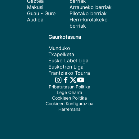
Gaztea
berriak
Makusi
Arrauneko berriak
Guau - Gure
Pilotako berriak
Audioa
Herri-kirolakeko
berriak
Gaurkotasuna
Munduko
Txapelketa
Eusko Label Liga
Euskotren Liga
Frantziako Tourra
Pribatutasun Politika
Lege Oharra
Cookieen Politika
Cookieen Konfigurazioa
Harremana