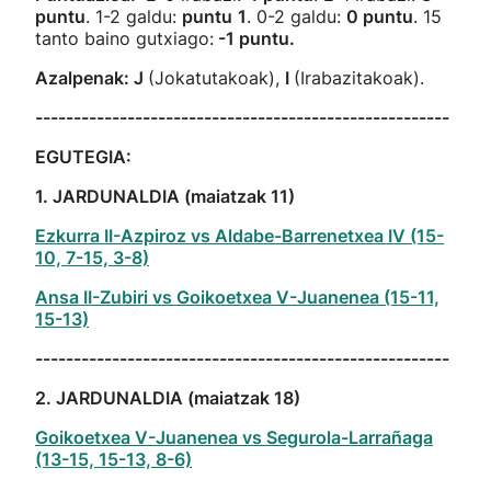
puntu
. 1-2 galdu:
puntu
1
. 0-2 galdu:
0 puntu
. 15
tanto baino gutxiago:
-1 puntu.
Azalpenak: J
(Jokatutakoak),
I
(Irabazitakoak).
------------------------------------------------------
EGUTEGIA:
1. JARDUNALDIA (maiatzak 11)
Ezkurra II-Azpiroz vs Aldabe-Barrenetxea IV (15-
10, 7-15, 3-8)
Ansa II-Zubiri vs Goikoetxea V-Juanenea (15-11,
15-13)
------------------------------------------------------
2. JARDUNALDIA (maiatzak 18)
Goikoetxea V-Juanenea vs Segurola-Larrañaga
(13-15, 15-13, 8-6)