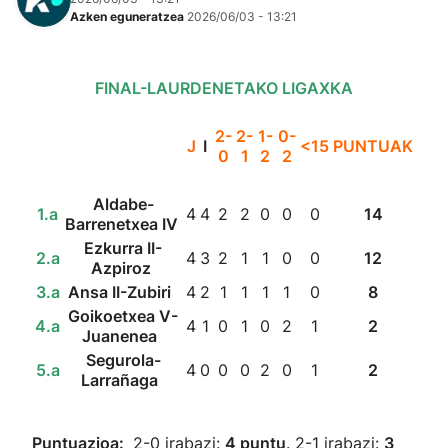
Azken eguneratzea
2026/06/03 - 13:21
FINAL-LAURDENETAKO LIGAXKA
2-
2-
1-
0-
J
I
<15
PUNTUAK
0
1
2
2
Aldabe-
1.a
4
4
2
2
0
0
0
14
Barrenetxea IV
Ezkurra II-
2.a
4
3
2
1
1
0
0
12
Azpiroz
3.a
Ansa II-Zubiri
4
2
1
1
1
1
0
8
Goikoetxea V-
4.a
4
1
0
1
0
2
1
2
Juanenea
Segurola-
5.a
4
0
0
0
2
0
1
2
Larrañaga
Puntuazioa:
2-0 irabazi:
4 puntu
. 2-1 irabazi:
3