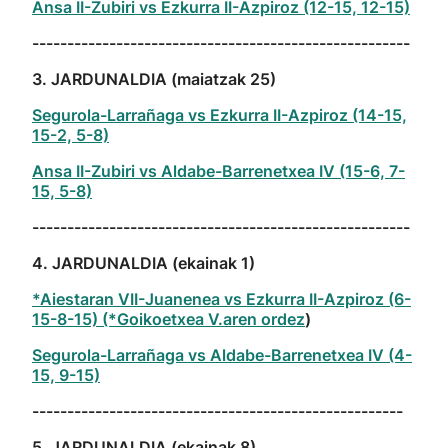
Ansa II-Zubiri vs Ezkurra II-Azpiroz (12-15, 12-15)
------------------------------------------------------
3. JARDUNALDIA (maiatzak 25)
Segurola-Larrañaga vs Ezkurra II-Azpiroz (14-15,
15-2, 5-8)
Ansa II-Zubiri vs Aldabe-Barrenetxea IV (15-6, 7-
15, 5-8)
------------------------------------------------------
4. JARDUNALDIA (ekainak 1)
*Aiestaran VII-Juanenea vs Ezkurra II-Azpiroz (6-
15-8-15) (*Goikoetxea V.aren ordez
)
Segurola-Larrañaga vs Aldabe-Barrenetxea IV (4-
15, 9-15)
-----------------------------------------------------
5. JARDUNALDIA (ekainak 8)