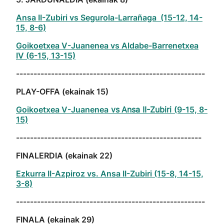
Ansa II-Zubiri vs Segurola-Larrañaga (15-12, 14-
15, 8-6)
Goikoetxea V-Juanenea vs Aldabe-Barrenetxea
IV (6-15, 13-15)
------------------------------------------------------
PLAY-OFFA (ekainak 15)
Goikoetxea V-Juanenea
vs
Ansa II-Zubiri
(9-15, 8-
15)
-----------------------------------------------------
FINALERDIA (ekainak 22)
Ezkurra II-Azpiroz vs. Ansa II-Zubiri (15-8, 14-15,
3-8)
------------------------------------------------------
FINALA (ekainak 29)