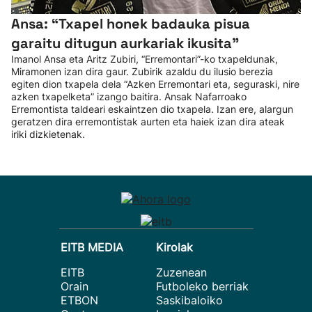
Ansa: “Txapel honek badauka pisua
garaitu ditugun aurkariak ikusita”
Imanol Ansa eta Aritz Zubiri, “Erremontari”-ko txapeldunak,
Miramonen izan dira gaur. Zubirik azaldu du ilusio berezia
egiten dion txapela dela “Azken Erremontari eta, seguraski, nire
azken txapelketa” izango baitira. Ansak Nafarroako
Erremontista taldeari eskaintzen dio txapela. Izan ere, alargun
geratzen dira erremontistak aurten eta haiek izan dira ateak
iriki dizkietenak.
EITB MEDIA
Kirolak
EITB
Zuzenean
Orain
Futboleko berriak
ETBON
Saskibaloiko