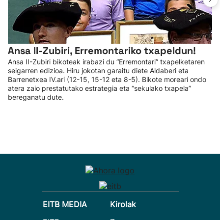
Ansa II-Zubiri, Erremontariko txapeldun!
Ansa II-Zubiri bikoteak irabazi du “Erremontari” txapelketaren
seigarren edizioa. Hiru jokotan garaitu diete Aldaberi eta
Barrenetxea IV.ari (12-15, 15-12 eta 8-5). Bikote moreari ondo
atera zaio prestatutako estrategia eta “sekulako txapela”
bereganatu dute.
EITB MEDIA
Kirolak