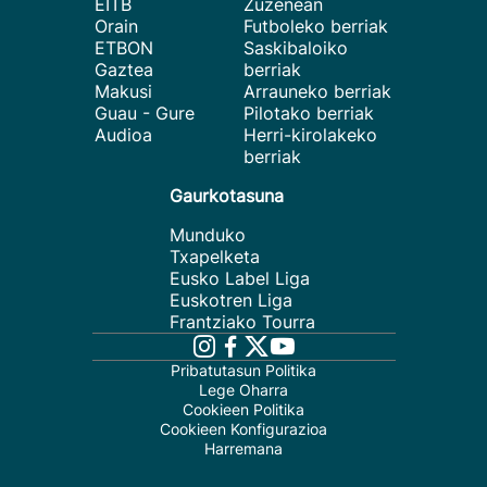
EITB
Zuzenean
Orain
Futboleko berriak
ETBON
Saskibaloiko
Gaztea
berriak
Makusi
Arrauneko berriak
Guau - Gure
Pilotako berriak
Audioa
Herri-kirolakeko
berriak
Gaurkotasuna
Munduko
Txapelketa
Eusko Label Liga
Euskotren Liga
Frantziako Tourra
Pribatutasun Politika
Lege Oharra
Cookieen Politika
Cookieen Konfigurazioa
Harremana