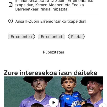
Imanol Ansa eta Aritz Zubiri, Erremontariko
txapeldun, Kemen Aldaberi eta Endika
Barrenetxeari finala irabazita
Ansa II-Zubiri Erremontariko txapeldun!
Erremontea
Erremontari
Pilota
Publizitatea
Zure interesekoa izan daiteke