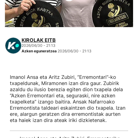
Herri-kirolak
Eskubaloia
KIROLAK EITB
Kirolak 360
2026/06/30 - 21:13
Azken eguneratzea
2026/06/30 - 21:13
Atletismoa
Imanol Ansa eta Aritz Zubiri, “Erremontari”-ko
Mendi-lasterketak
txapeldunak, Miramonen izan dira gaur. Zubirik
azaldu du ilusio berezia egiten dion txapela dela
Kirol gehiago
“Azken Erremontari eta, seguraski, nire azken
txapelketa” izango baitira. Ansak Nafarroako
Erremontista taldeari eskaintzen dio txapela. Izan
"Helmuga"
ere, alargun geratzen dira erremontistak aurten
eta haiek izan dira ateak iriki dizkietenak.