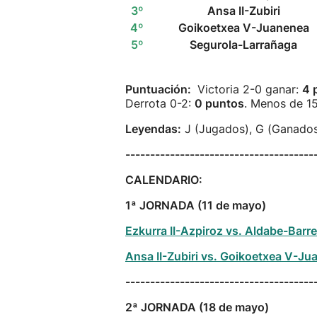
3º
Ansa II-Zubiri
4º
Goikoetxea V-Juanenea
5º
Segurola-Larrañaga
Puntuación:
Victoria 2-0 ganar:
4 
Derrota 0-2:
0 puntos
. Menos de 1
Leyendas:
J (Jugados), G (Ganados
--------------------------------------
CALENDARIO:
1ª JORNADA (11 de mayo)
Ezkurra II-Azpiroz vs. Aldabe-Barre
Ansa II-Zubiri vs. Goikoetxea V-Ju
--------------------------------------
2ª JORNADA (18 de mayo)