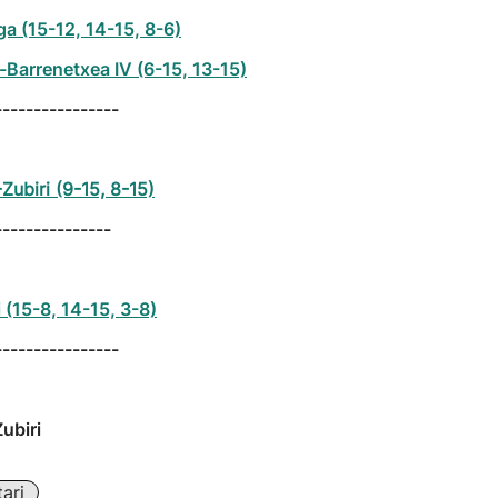
ga (15-12, 14-15, 8-6)
Barrenetxea IV (6-15, 13-15)
----------------
-Zubiri (9-15, 8-15)
---------------
i (15-8, 14-15, 3-8)
----------------
ubiri
ari