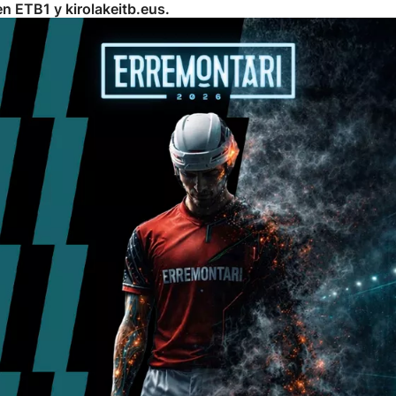
en ETB1 y kirolakeitb.eus.