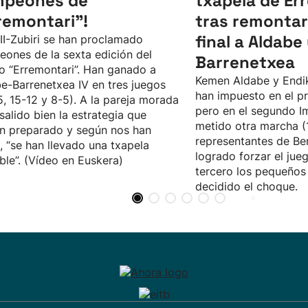
mpeones de
txapela de Er
remontari”!
tras remontar
final a Aldabe
II-Zubiri se han proclamado
ones de la sexta edición del
Barrenetxea
o “Erremontari”. Han ganado a
Kemen Aldabe y Endi
e-Barrenetxea IV en tres juegos
han impuesto en el pr
5, 15-12 y 8-5). A la pareja morada
pero en el segundo I
 salido bien la estrategia que
metido otra marcha (1
n preparado y según nos han
representantes de Be
, “se han llevado una txapela
logrado forzar el jueg
íble”. (Vídeo en Euskera)
tercero los pequeños 
decidido el choque.