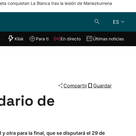
eta conquistan La Blanca tras la lesión de Mariezkurrena
ES
"Helmuga"
Klisk
Para ti
En directo
Últimas noticias
Klisk
En directo
s
Para ti
Lo último
Compartir
Guardar
dario de
y otra para la final, que se disputará el 29 de