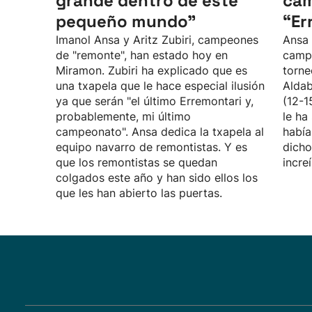
grande dentro de este
ca
pequeño mundo”
“Er
Imanol Ansa y Aritz Zubiri, campeones
Ansa 
de "remonte", han estado hoy en
campe
Miramon. Zubiri ha explicado que es
torne
una txapela que le hace especial ilusión
Aldab
ya que serán "el último Erremontari y,
(12-1
probablemente, mi último
le ha
campeonato". Ansa dedica la txapela al
había
equipo navarro de remontistas. Y es
dicho
que los remontistas se quedan
incre
colgados este año y han sido ellos los
que les han abierto las puertas.