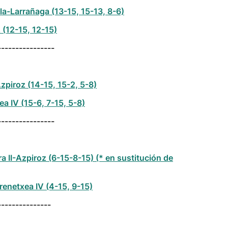
a-Larrañaga (13-15, 15-13, 8-6)
z (12-15, 12-15)
----------------
zpiroz (14-15, 15-2, 5-8)
ea IV (15-6, 7-15, 5-8)
----------------
a II-Azpiroz (6-15-8-15) (* en sustitución de
enetxea IV (4-15, 9-15)
---------------