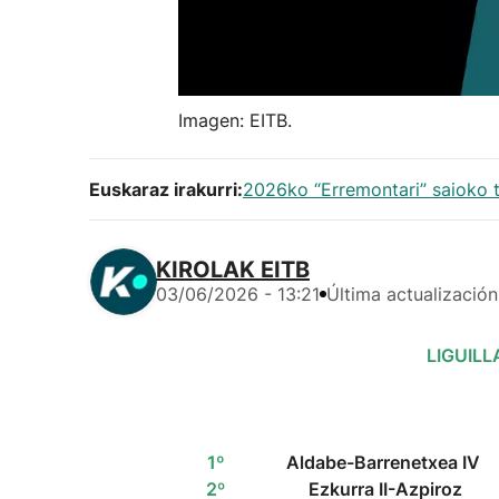
Imagen: EITB.
Euskaraz irakurri:
2026ko “Erremontari” saioko 
KIROLAK EITB
03/06/2026 - 13:21
Última actualización
LIGUILL
1º
Aldabe-Barrenetxea IV
2
º
Ezkurra II-Azpiroz