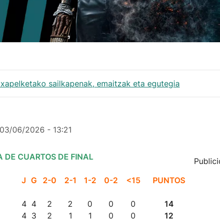
txapelketako sailkapenak, emaitzak eta egutegia
03/06/2026 - 13:21
A DE CUARTOS DE FINAL
Public
J
G
2-0
2-1
1-2
0-2
<15
PUNTOS
4
4
2
2
0
0
0
14
4
3
2
1
1
0
0
12