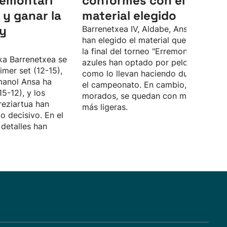
remontari
conformes con el
 y ganar la
material elegido
 y
Barrenetxea IV, Aldabe, Ansa II y Zubir
han elegido el material que utilizarán
la final del torneo "Erremontari". Los
ka Barrenetxea se
azules han optado por pelotas vivas,
imer set (12-15),
como lo llevan haciendo durante tod
manol Ansa ha
el campeonato. En cambio, los
5-12), y los
morados, se quedan con más bajas,
reziartua han
más ligeras.
o decisivo. En el
detalles han