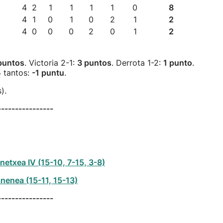
4
2
1
1
1
1
0
8
4
1
0
1
0
2
1
2
4
0
0
0
2
0
1
2
puntos
. Victoria 2-1:
3 puntos
. Derrota 1-2:
1 punto
.
5 tantos:
-1 puntu
.
).
----------------
netxea IV (15-10, 7-15, 3-8)
anenea (15-11, 15-13)
----------------