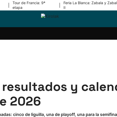
Tour de Francia: 9ª
Feria La Blanca: Zabala y Zabal
|
|
etapa
II
ri-
Balonmano
Kirolak
Atletismo
Carreras
Más
olak
360
de
deporte
Equipos
montaña
kolaritza
Competiciones
En
ri-
directo
otzea
Vídeos
ol Herri
por
atira
deporte
, resultados y calen
de 2026
as: cinco de liguilla, una de playoff, una para la semifinal 