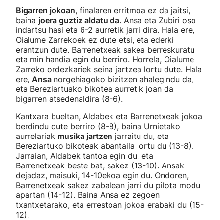
Bigarren jokoan
, finalaren erritmoa ez da jaitsi,
baina
joera guztiz aldatu da
. Ansa eta Zubiri oso
indartsu hasi eta 6-2 aurretik jarri dira. Hala ere,
Oialume Zarrekoek ez dute etsi, eta ederki
erantzun dute. Barrenetxeak sakea berreskuratu
eta min handia egin du berriro. Horrela, Oialume
Zarreko ordezkariek seina jartzea lortu dute. Hala
ere,
Ansa
norgehiagoko bizitzen ahalegindu da,
eta Bereziartuako bikotea aurretik joan da
bigarren atsedenaldira (8-6).
Kantxara bueltan, Aldabek eta Barrenetxeak jokoa
berdindu dute berriro (8-8), baina Urnietako
aurrelariak
musika jartzen
jarraitu du, eta
Bereziartuko bikoteak abantaila lortu du (13-8).
Jarraian, Aldabek tantoa egin du, eta
Barrenetxeak beste bat, sakez (13-10). Ansak
dejadaz, maisuki, 14-10ekoa egin du. Ondoren,
Barrenetxeak sakez zabalean jarri du pilota modu
apartan (14-12). Baina Ansa ez zegoen
txantxetarako, eta errestoan jokoa erabaki du (15-
12).