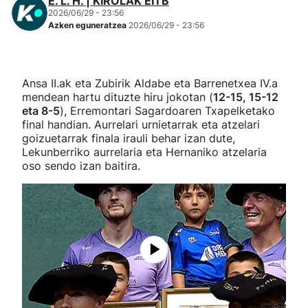
E. L. H. | KIROLAK EITB
2026/06/29 - 23:56
Azken eguneratzea
2026/06/29 - 23:56
Ansa II.ak eta Zubirik Aldabe eta Barrenetxea IV.a
mendean hartu dituzte hiru jokotan (
12-15, 15-12
eta 8-5
), Erremontari Sagardoaren Txapelketako
final handian. Aurrelari urnietarrak eta atzelari
goizuetarrak finala irauli behar izan dute,
Lekunberriko aurrelaria eta Hernaniko atzelaria
oso sendo izan baitira.