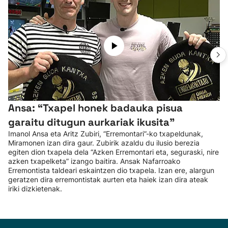
Ansa: “Txapel honek badauka pisua
garaitu ditugun aurkariak ikusita”
Imanol Ansa eta Aritz Zubiri, “Erremontari”-ko txapeldunak,
Miramonen izan dira gaur. Zubirik azaldu du ilusio berezia
egiten dion txapela dela “Azken Erremontari eta, seguraski, nire
azken txapelketa” izango baitira. Ansak Nafarroako
Erremontista taldeari eskaintzen dio txapela. Izan ere, alargun
geratzen dira erremontistak aurten eta haiek izan dira ateak
iriki dizkietenak.