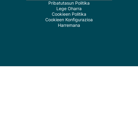
Pribatutasun Politika
Lege Oharra
Cookieen Politika
Cookieen Konfigurazioa
Harremana