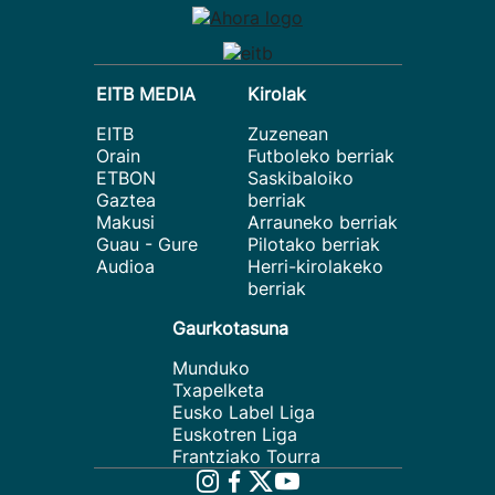
EITB MEDIA
Kirolak
EITB
Zuzenean
Orain
Futboleko berriak
ETBON
Saskibaloiko
Gaztea
berriak
Makusi
Arrauneko berriak
Guau - Gure
Pilotako berriak
Audioa
Herri-kirolakeko
berriak
Gaurkotasuna
Munduko
Txapelketa
Eusko Label Liga
Euskotren Liga
Frantziako Tourra