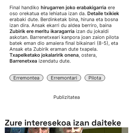
Final handiko
hirugarren joko erabakigarria
ere
oso orekatua eta lehiatua izan da.
Detaile txikiek
erabaki dute. Berdinketak bina, hiruna eta bosna
izan dira. Ansak ekarri du aldea berriro, baina
Zubirik ere meritu ikaragarria
izan du jokaldi
askotan. Barrenetxeari kanpora joan zaion pilota
batek eman dio amaiera final bikainari (8-5), eta
Ansak eta Zubirik eraman dute txapela.
Txapelketako jokalaririk onena
, ostera,
Barrenetxea
izendatu dute.
Erremontea
Erremontari
Pilota
Publizitatea
Zure interesekoa izan daiteke