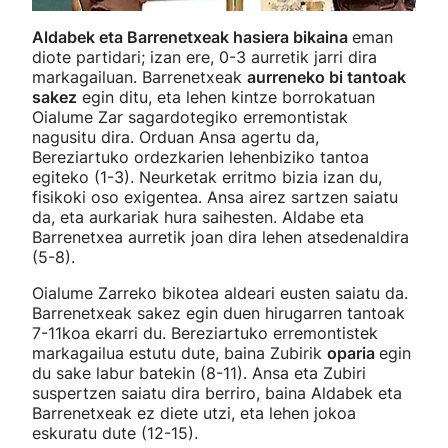
Aldabek eta Barrenetxeak hasiera bikaina
eman
diote partidari; izan ere, 0-3 aurretik jarri dira
markagailuan. Barrenetxeak
aurreneko bi tantoak
sakez
egin ditu, eta lehen kintze borrokatuan
Oialume Zar sagardotegiko erremontistak
nagusitu dira. Orduan Ansa agertu da,
Bereziartuko ordezkarien lehenbiziko tantoa
egiteko (1-3). Neurketak erritmo bizia izan du,
fisikoki oso exigentea. Ansa airez sartzen saiatu
da, eta aurkariak hura saihesten. Aldabe eta
Barrenetxea aurretik joan dira lehen atsedenaldira
(5-8).
Oialume Zarreko bikotea aldeari eusten saiatu da.
Barrenetxeak sakez egin duen hirugarren tantoak
7-11koa ekarri du. Bereziartuko erremontistek
markagailua estutu dute, baina Zubirik
oparia
egin
du sake labur batekin (8-11). Ansa eta Zubiri
suspertzen saiatu dira berriro, baina Aldabek eta
Barrenetxeak ez diete utzi, eta lehen jokoa
eskuratu dute (12-15).