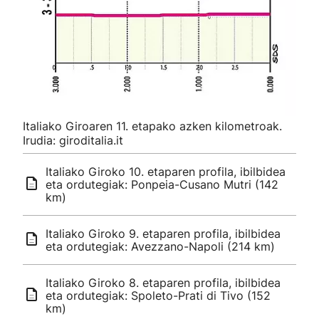
Italiako Giroaren 11. etapako azken kilometroak.
Irudia: giroditalia.it
Italiako Giroko 10. etaparen profila, ibilbidea
eta ordutegiak: Ponpeia-Cusano Mutri (142
km)
Italiako Giroko 9. etaparen profila, ibilbidea
eta ordutegiak: Avezzano-Napoli (214 km)
Italiako Giroko 8. etaparen profila, ibilbidea
eta ordutegiak: Spoleto-Prati di Tivo (152
km)