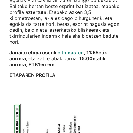
Egunak Francavilla al Maren izango du bukaera.
Baliteke bertan beste esprint bat izatea, etapako
profila aztertuta. Etapako azken 3,5
kilometroetan, ia-ia ez dago bihurgunerik, eta
egokia da tarte hori, beraz, esprint nagusia egon
dadin, baldin eta lasterketako bilakaerak eta
txirrindularien indarrak hala ahalbidetzen badute
hori.
Jarraitu etapa osorik
eitb.eus-en
, 11:55etik
aurrera
, eta zati erabakigarria,
15:00etatik
aurrera, ETB1en ere
.
ETAPAREN PROFILA