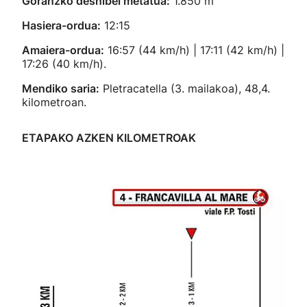
Goranzko desnibel metatua:
1.850 m
Hasiera-ordua:
12:15
Amaiera-ordua:
16:57 (44 km/h) | 17:11 (42 km/h) |
17:26 (40 km/h).
Mendiko saria:
Pletracatella (3. mailakoa), 48,4.
kilometroan.
ETAPAKO AZKEN KILOMETROAK