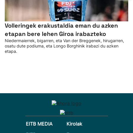
Volleringek erakustaldia eman du azken
etapan bere lehen Giroa irabazteko
Niedermaierrek, bigarren, eta Van der Breggenek, hirugarren,
osatu dute podiuma, eta Longo Borghinik irabazi du azken
etapa.
EITB MEDIA
Kirolak