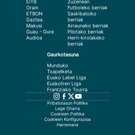
EITB
Zuzenean
Orain
Futboleko berriak
ETBON
Saskibaloiko
Gaztea
berriak
Makusi
Arrauneko berriak
Guau - Gure
Pilotako berriak
Audioa
Herri-kirolakeko
berriak
Gaurkotasuna
Munduko
Txapelketa
Eusko Label Liga
Euskotren Liga
Frantziako Tourra
Pribatutasun Politika
Lege Oharra
Cookieen Politika
Cookieen Konfigurazioa
Harremana