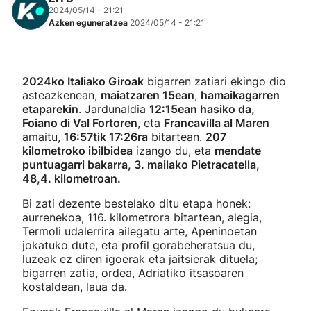
2024/05/14 - 21:21
Azken eguneratzea
2024/05/14 - 21:21
2024ko Italiako Giroak
bigarren zatiari ekingo dio
asteazkenean,
maiatzaren 15ean
,
hamaikagarren
etaparekin
. Jardunaldia
12:15ean hasiko da,
Foiano di Val Fortoren
, eta
Francavilla al Maren
amaitu,
16:57tik 17:26ra
bitartean.
207
kilometroko ibilbidea
izango du, eta
mendate
puntuagarri bakarra, 3. mailako Pietracatella,
48,4. kilometroan.
Bi zati dezente bestelako ditu etapa honek:
aurrenekoa, 116. kilometrora bitartean, alegia,
Termoli udalerrira ailegatu arte, Apeninoetan
jokatuko dute, eta profil gorabeheratsua du,
luzeak ez diren igoerak eta jaitsierak dituela;
bigarren zatia, ordea, Adriatiko itsasoaren
kostaldean, laua da.