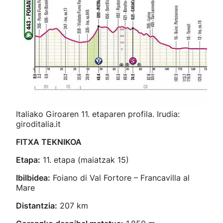
Italiako Giroaren 11. etaparen profila. Irudia:
giroditalia.it
FITXA TEKNIKOA
Etapa:
11. etapa (maiatzak 15)
Ibilbidea:
Foiano di Val Fortore – Francavilla al
Mare
Distantzia:
207 km