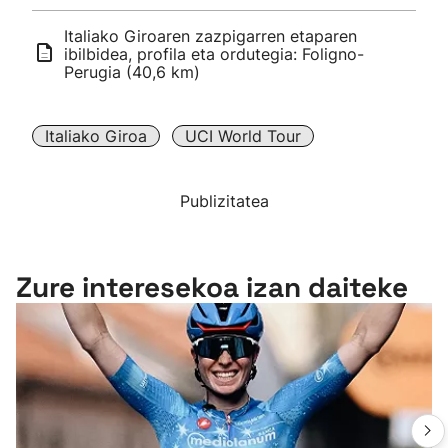
Italiako Giroaren zazpigarren etaparen
ibilbidea, profila eta ordutegia: Foligno-
Perugia (40,6 km)
Italiako Giroa
UCI World Tour
Publizitatea
Zure interesekoa izan daiteke