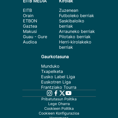
EITB MEDIA
Kirolak
EITB
Zuzenean
Orain
Futboleko berriak
ETBON
Saskibaloiko
Gaztea
berriak
Makusi
Arrauneko berriak
Guau - Gure
Pilotako berriak
Audioa
Herri-kirolakeko
berriak
Gaurkotasuna
Munduko
Txapelketa
Eusko Label Liga
Euskotren Liga
Frantziako Tourra
Pribatutasun Politika
Lege Oharra
Cookieen Politika
Cookieen Konfigurazioa
Harremana