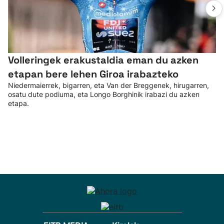
Volleringek erakustaldia eman du azken
etapan bere lehen Giroa irabazteko
Niedermaierrek, bigarren, eta Van der Breggenek, hirugarren,
osatu dute podiuma, eta Longo Borghinik irabazi du azken
etapa.