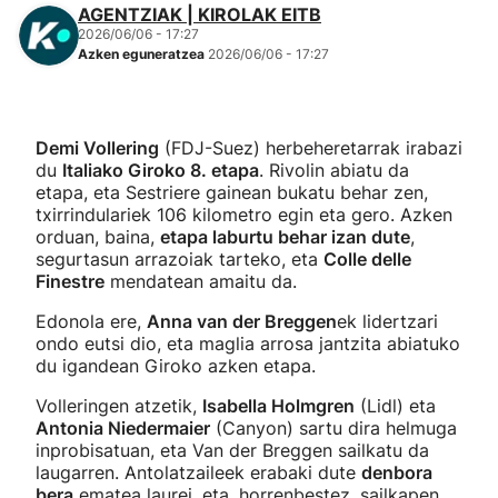
AGENTZIAK | KIROLAK EITB
2026/06/06 - 17:27
Azken eguneratzea
2026/06/06 - 17:27
Demi Vollering
(FDJ-Suez) herbeheretarrak irabazi
du
Italiako Giroko 8. etapa
. Rivolin abiatu da
etapa, eta Sestriere gainean bukatu behar zen,
txirrindulariek 106 kilometro egin eta gero. Azken
orduan, baina,
etapa laburtu behar izan dute
,
segurtasun arrazoiak tarteko, eta
Colle delle
Finestre
mendatean amaitu da.
Edonola ere,
Anna van der Breggen
ek lidertzari
ondo eutsi dio, eta maglia arrosa jantzita abiatuko
du igandean Giroko azken etapa.
Volleringen atzetik,
Isabella Holmgren
(Lidl) eta
Antonia Niedermaier
(Canyon) sartu dira helmuga
inprobisatuan, eta Van der Breggen sailkatu da
laugarren. Antolatzaileek erabaki dute
denbora
bera
ematea laurei, eta, horrenbestez, sailkapen