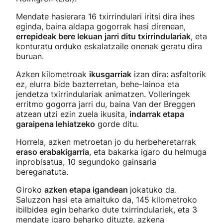
Mendate hasierara 16 txirrindulari iritsi dira ihes
eginda, baina aldapa gogorrak hasi direnean,
errepideak bere lekuan jarri ditu txirrindulariak
, eta
konturatu orduko eskalatzaile onenak geratu dira
buruan.
Azken kilometroak
ikusgarriak
izan dira: asfaltorik
ez, elurra bide bazterretan, behe-lainoa eta
jendetza txirrindulariak animatzen. Volleringek
erritmo gogorra jarri du, baina Van der Breggen
atzean utzi ezin zuela ikusita,
indarrak etapa
garaipena lehiatzeko
gorde ditu.
Horrela, azken metroetan jo du herbeheretarrak
eraso erabakigarria
, eta bakarka igaro du helmuga
inprobisatua, 10 segundoko gainsaria
bereganatuta.
Giroko
azken etapa igandean
jokatuko da.
Saluzzon hasi eta amaituko da, 145 kilometroko
ibilbidea egin beharko dute txirrindulariek, eta 3
mendate igaro beharko dituzte, azkena