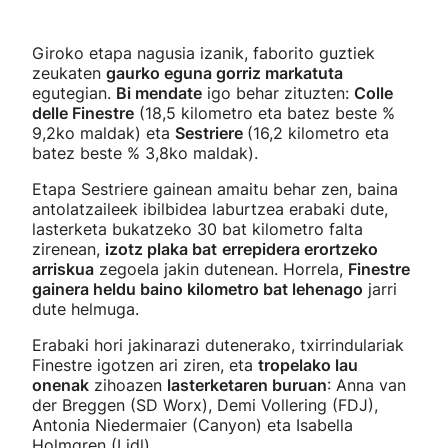
Giroko etapa nagusia izanik, faborito guztiek
zeukaten
gaurko eguna gorriz markatuta
egutegian.
Bi mendate
igo behar zituzten:
Colle
delle Finestre
(18,5 kilometro eta batez beste %
9,2ko maldak) eta
Sestriere
(16,2 kilometro eta
batez beste % 3,8ko maldak).
Etapa Sestriere gainean amaitu behar zen, baina
antolatzaileek ibilbidea laburtzea erabaki dute,
lasterketa bukatzeko 30 bat kilometro falta
zirenean,
izotz plaka bat
errepidera erortzeko
arriskua
zegoela jakin dutenean. Horrela,
Finestre
gainera heldu baino kilometro bat lehenago
jarri
dute helmuga.
Erabaki hori jakinarazi dutenerako, txirrindulariak
Finestre igotzen ari ziren, eta
tropelako lau
onenak
zihoazen
lasterketaren buruan
: Anna van
der Breggen (SD Worx), Demi Vollering (FDJ),
Antonia Niedermaier (Canyon) eta Isabella
Holmgren (Lidl).