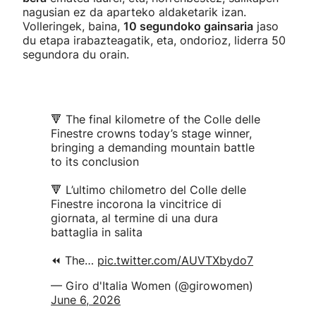
nagusian ez da aparteko aldaketarik izan.
Volleringek, baina,
10 segundoko gainsaria
jaso
du etapa irabazteagatik, eta, ondorioz, liderra 50
segundora du orain.
🔻 The final kilometre of the Colle delle
Finestre crowns today’s stage winner,
bringing a demanding mountain battle
to its conclusion
🔻 L’ultimo chilometro del Colle delle
Finestre incorona la vincitrice di
giornata, al termine di una dura
battaglia in salita
⏪ The…
pic.twitter.com/AUVTXbydo7
— Giro d'Italia Women (@girowomen)
June 6, 2026