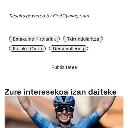
Results powered by
FirstCycling.com
Emakume Kirolariak
Txirrindularitza
Italiako Giroa
Demi Vollering
Publizitatea
Zure interesekoa izan daiteke