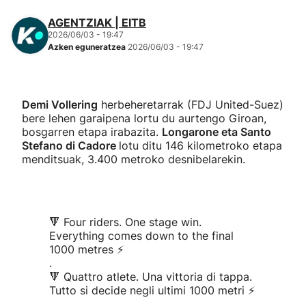
AGENTZIAK | EITB
2026/06/03 - 19:47
Azken eguneratzea
2026/06/03 - 19:47
Demi Vollering
herbeheretarrak (FDJ United-Suez)
bere lehen garaipena lortu du aurtengo Giroan,
bosgarren etapa irabazita.
Longarone eta Santo
Stefano di Cadore
lotu ditu 146 kilometroko etapa
menditsuak, 3.400 metroko desnibelarekin.
🔻 Four riders. One stage win.
Everything comes down to the final
1000 metres ⚡
.
🔻 Quattro atlete. Una vittoria di tappa.
Tutto si decide negli ultimi 1000 metri ⚡