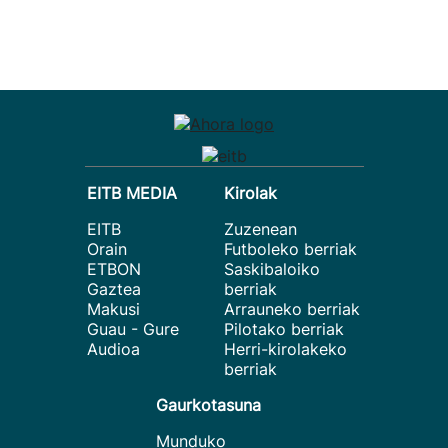
EITB MEDIA
Kirolak
EITB
Zuzenean
Orain
Futboleko berriak
ETBON
Saskibaloiko
Gaztea
berriak
Makusi
Arrauneko berriak
Guau - Gure
Pilotako berriak
Audioa
Herri-kirolakeko
berriak
Gaurkotasuna
Munduko