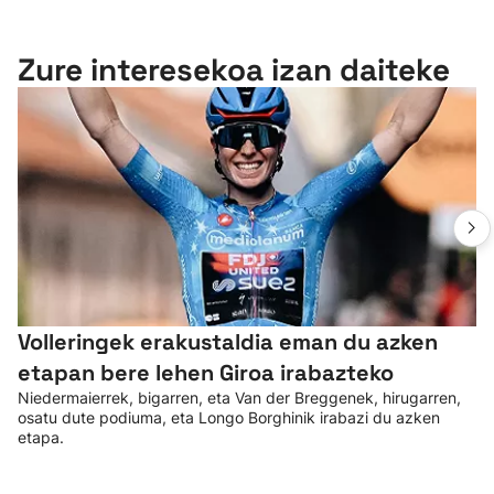
Zure interesekoa izan daiteke
Volleringek erakustaldia eman du azken
etapan bere lehen Giroa irabazteko
Niedermaierrek, bigarren, eta Van der Breggenek, hirugarren,
osatu dute podiuma, eta Longo Borghinik irabazi du azken
etapa.