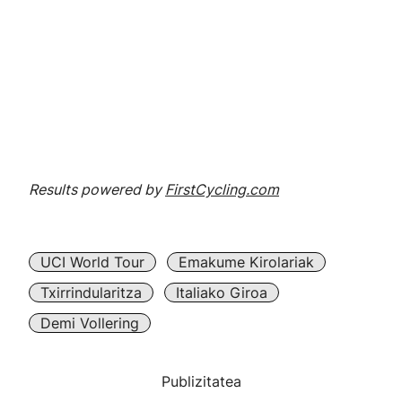
Results powered by
FirstCycling.com
UCI World Tour
Emakume Kirolariak
Txirrindularitza
Italiako Giroa
Demi Vollering
Publizitatea