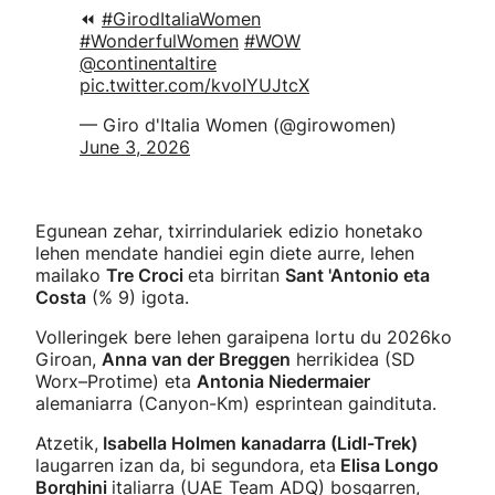
⏪
#GirodItaliaWomen
#WonderfulWomen
#WOW
@continentaltire
pic.twitter.com/kvoIYUJtcX
— Giro d'Italia Women (@girowomen)
June 3, 2026
Egunean zehar, txirrindulariek edizio honetako
lehen mendate handiei egin diete aurre, lehen
mailako
Tre Croci
eta birritan
Sant 'Antonio eta
Costa
(% 9) igota.
Volleringek bere lehen garaipena lortu du 2026ko
Giroan,
Anna van der Breggen
herrikidea (SD
Worx–Protime) eta
Antonia Niedermaier
alemaniarra (Canyon-Кm) esprintean gaindituta.
Atzetik,
Isabella Holmen kanadarra (Lidl-Trek)
laugarren izan da, bi segundora, eta
Elisa Longo
Borghini
italiarra (UAE Team ADQ) bosgarren,