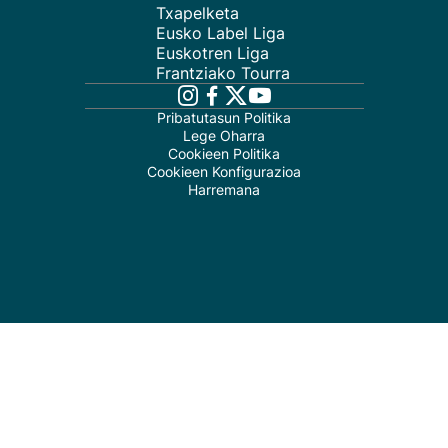
Txapelketa
Eusko Label Liga
Euskotren Liga
Frantziako Tourra
Pribatutasun Politika
Lege Oharra
Cookieen Politika
Cookieen Konfigurazioa
Harremana