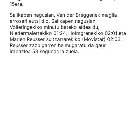
15era.
Sailkapen nagusian, Van der Breggenek maglia
arrosari eutsi dio. Sailkapen nagusian,
Volleringekiko minutu bateko aldea du,
Niedermaierrekiko 01:24, Holmgrenekiko 02:01 eta
Marlen Reusser suitzarrarekiko (Movistar) 02:03.
Reusser zazpigarren helmugaratu da gaur,
irabazlea 53 segundora zuela.