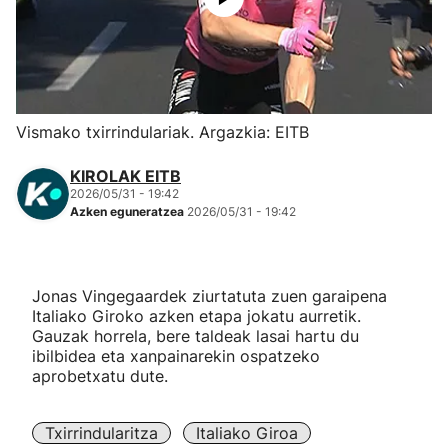
Herri-kirolak
Eskubaloia
Vismako txirrindulariak. Argazkia: EITB
Kirolak 360
KIROLAK EITB
2026/05/31 - 19:42
Atletismoa
Azken eguneratzea
2026/05/31 - 19:42
Mendi-lasterketak
Jonas Vingegaardek ziurtatuta zuen garaipena
Kirol gehiago
Italiako Giroko azken etapa jokatu aurretik.
Gauzak horrela, bere taldeak lasai hartu du
ibilbidea eta xanpainarekin ospatzeko
"Helmuga"
aprobetxatu dute.
Txirrindularitza
Italiako Giroa