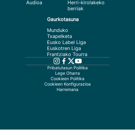
Audioa
Herri-kirolakeko
berriak
Gaurkotasuna
Munduko
Txapelketa
Eusko Label Liga
Euskotren Liga
Frantziako Tourra
Pribatutasun Politika
Lege Oharra
Cookieen Politika
Cookieen Konfigurazioa
Harremana