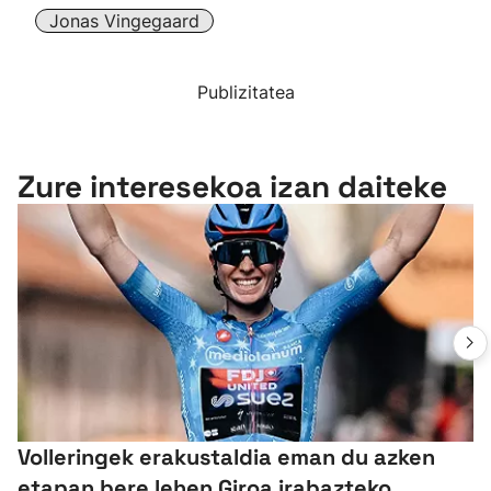
Jonas Vingegaard
Publizitatea
Zure interesekoa izan daiteke
Volleringek erakustaldia eman du azken
etapan bere lehen Giroa irabazteko