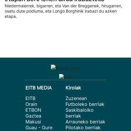
Niedermaierrek, bigarren, eta Van der Breggenek, hirugarren,
osatu dute podiuma, eta Longo Borghinik irabazi du azken
etapa.
EITB MEDIA
Kirolak
EITB
Zuzenean
Orain
Futboleko berriak
ETBON
Saskibaloiko
Gaztea
berriak
Makusi
Arrauneko berriak
Guau - Gure
Pilotako berriak