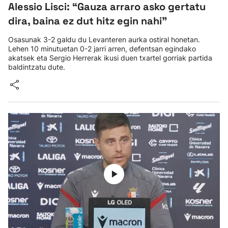
Alessio Lisci: “Gauza arraro asko gertatu
dira, baina ez dut hitz egin nahi"
Osasunak 3-2 galdu du Levanteren aurka ostiral honetan.
Lehen 10 minutuetan 0-2 jarri arren, defentsan egindako
akatsek eta Sergio Herrerak ikusi duen txartel gorriak partida
baldintzatu dute.