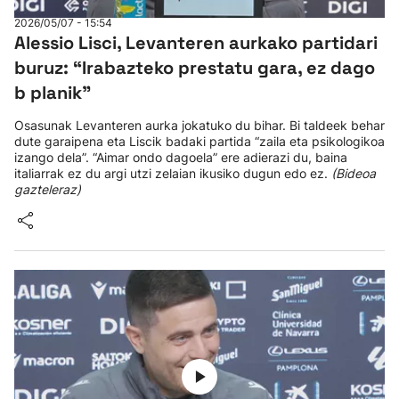
2026/05/07 - 15:54
Alessio Lisci, Levanteren aurkako partidari
buruz: “Irabazteko prestatu gara, ez dago
b planik”
Osasunak Levanteren aurka jokatuko du bihar. Bi taldeek behar
dute garaipena eta Liscik badaki partida “zaila eta psikologikoa
izango dela”. “Aimar ondo dagoela” ere adierazi du, baina
italiarrak ez du argi utzi zelaian ikusiko dugun edo ez.
(Bideoa
gazteleraz)