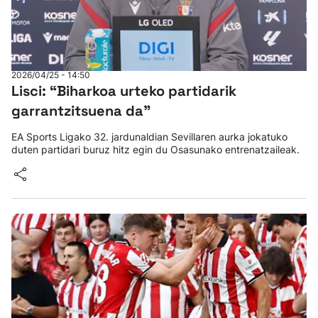
2026/04/25 - 14:50
Lisci: “Biharkoa urteko partidarik
garrantzitsuena da"
EA Sports Ligako 32. jardunaldian Sevillaren aurka jokatuko
duten partidari buruz hitz egin du Osasunako entrenatzaileak.