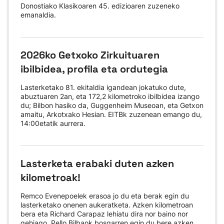
Donostiako Klasikoaren 45. edizioaren zuzeneko
emanaldia.
2026ko Getxoko Zirkuituaren
ibilbidea, profila eta ordutegia
Lasterketako 81. ekitaldia igandean jokatuko dute,
abuztuaren 2an, eta 172,2 kilometroko ibilbidea izango
du; Bilbon hasiko da, Guggenheim Museoan, eta Getxon
amaitu, Arkotxako Hesian. EITBk zuzenean emango du,
14:00etatik aurrera.
Lasterketa erabaki duten azken
kilometroak!
Remco Evenepoelek erasoa jo du eta berak egin du
lasterketako onenen aukeratketa. Azken kilometroan
bera eta Richard Carapaz lehiatu dira nor baino nor
gehiago. Pello Bilbaok bosgarren egin du bere azken