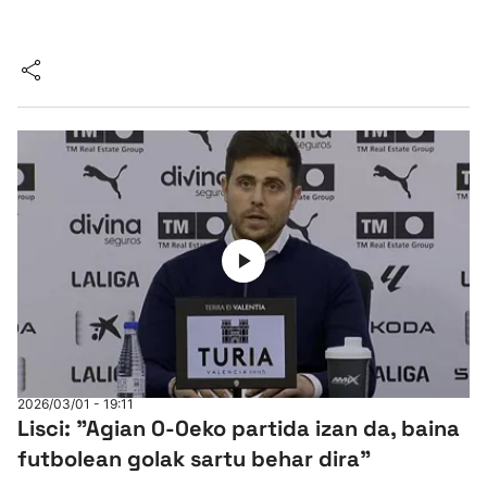
2026/03/01 - 19:11
Lisci: "Agian 0-0eko partida izan da, baina
futbolean golak sartu behar dira"