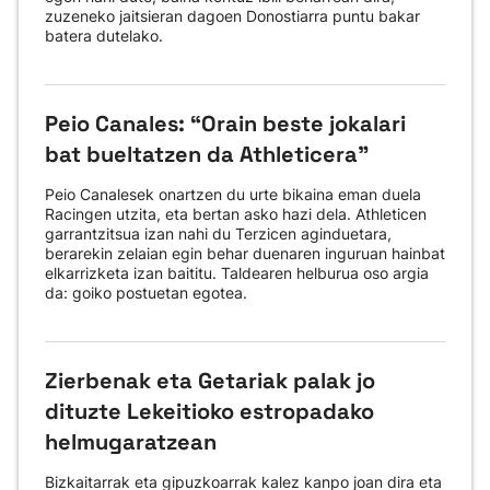
zuzeneko jaitsieran dagoen Donostiarra puntu bakar
batera dutelako.
Peio Canales: “Orain beste jokalari
bat bueltatzen da Athleticera”
Peio Canalesek onartzen du urte bikaina eman duela
Racingen utzita, eta bertan asko hazi dela. Athleticen
garrantzitsua izan nahi du Terzicen aginduetara,
berarekin zelaian egin behar duenaren inguruan hainbat
elkarrizketa izan baititu. Taldearen helburua oso argia
da: goiko postuetan egotea.
Zierbenak eta Getariak palak jo
dituzte Lekeitioko estropadako
helmugaratzean
Bizkaitarrak eta gipuzkoarrak kalez kanpo joan dira eta