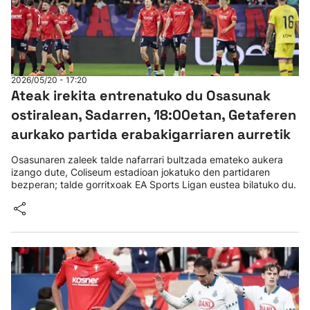
2026/05/20 - 17:20
Ateak irekita entrenatuko du Osasunak
ostiralean, Sadarren, 18:00etan, Getaferen
aurkako partida erabakigarriaren aurretik
Osasunaren zaleek talde nafarrari bultzada emateko aukera
izango dute, Coliseum estadioan jokatuko den partidaren
bezperan; talde gorritxoak EA Sports Ligan eustea bilatuko du.