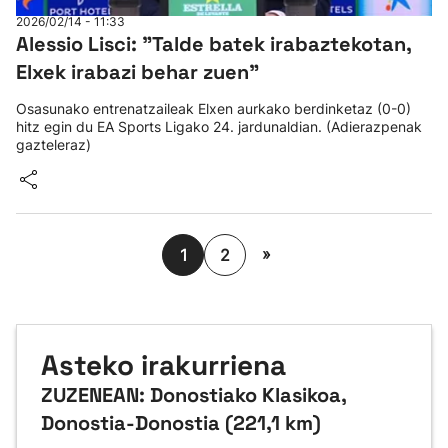
2026/02/14 - 11:33
Alessio Lisci: "Talde batek irabaztekotan,
Elxek irabazi behar zuen"
Osasunako entrenatzaileak Elxen aurkako berdinketaz (0-0)
hitz egin du EA Sports Ligako 24. jardunaldian. (Adierazpenak
gazteleraz)
»
1
2
Asteko irakurriena
ZUZENEAN: Donostiako Klasikoa,
Donostia-Donostia (221,1 km)