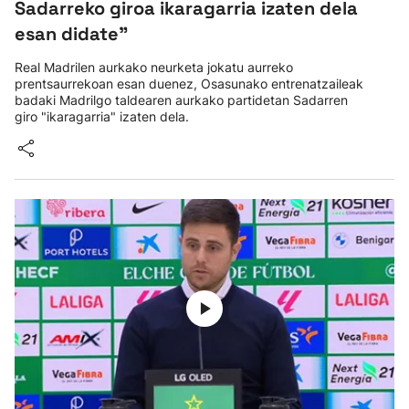
Sadarreko giroa ikaragarria izaten dela
esan didate"
Real Madrilen aurkako neurketa jokatu aurreko
prentsaurrekoan esan duenez, Osasunako entrenatzaileak
badaki Madrilgo taldearen aurkako partidetan Sadarren
giro "ikaragarria" izaten dela.