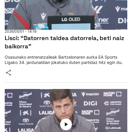
2026/05/01 - 14:16
Lisci: “Datorren taldea datorrela, beti naiz
baikorra"
Osasunako entrenatzaileak Bartzelonaren aurka EA Sports
Ligako 34. jardunaldian jokatuko duten partidaz hitz egin du.