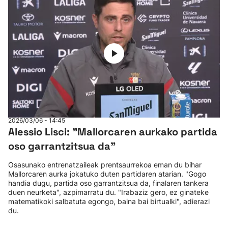
2026/03/06 - 14:45
Alessio Lisci: "Mallorcaren aurkako partida
oso garrantzitsua da"
Osasunako entrenatzaileak prentsaurrekoa eman du bihar
Mallorcaren aurka jokatuko duten partidaren atarian. "Gogo
handia dugu, partida oso garrantzitsua da, finalaren tankera
duen neurketa", azpimarratu du. "Irabaziz gero, ez ginateke
matematikoki salbatuta egongo, baina bai birtualki", adierazi
du.