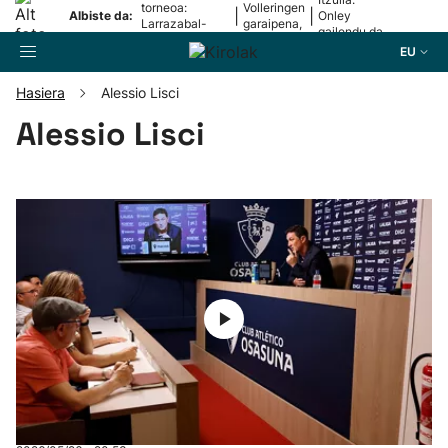
torneoa:
Volleringen
|
|
Albiste da:
Onley
Larrazabal-
garaipena,
gailendu da
Mariezkurrena
5. etapan
2. etapan
EU
II, finalera
Hasiera
Alessio Lisci
Bilatzailea
Alessio Lisci
Futbola
Pilota
Arrauna
Saskibaloia
Txirrindularitza