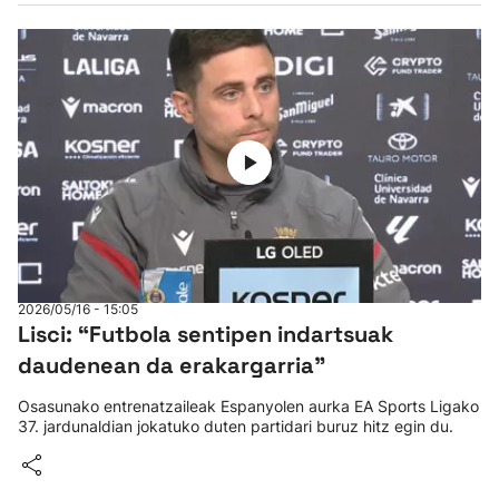
2026/05/16 - 15:05
Lisci: “Futbola sentipen indartsuak
daudenean da erakargarria"
Osasunako entrenatzaileak Espanyolen aurka EA Sports Ligako
37. jardunaldian jokatuko duten partidari buruz hitz egin du.