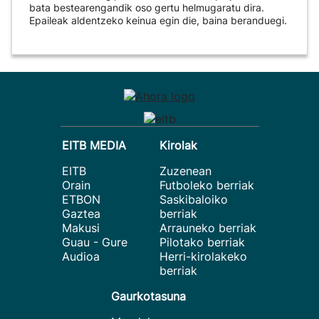
bata bestearengandik oso gertu helmugaratu dira.
Epaileak aldentzeko keinua egin die, baina beranduegi.
EITB MEDIA
Kirolak
EITB
Zuzenean
Orain
Futboleko berriak
ETBON
Saskibaloiko
Gaztea
berriak
Makusi
Arrauneko berriak
Guau - Gure
Pilotako berriak
Audioa
Herri-kirolakeko
berriak
Gaurkotasuna