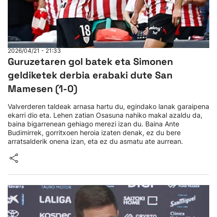
2026/04/21 - 21:33
Guruzetaren gol batek eta Simonen
geldiketek derbia erabaki dute San
Mamesen (1-0)
Valverderen taldeak arnasa hartu du, egindako lanak garaipena
ekarri dio eta. Lehen zatian Osasuna nahiko makal azaldu da,
baina bigarrenean gehiago merezi izan du. Baina Ante
Budimirrek, gorritxoen heroia izaten denak, ez du bere
arratsalderik onena izan, eta ez du asmatu ate aurrean.