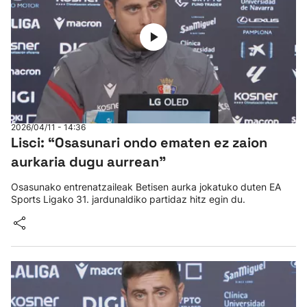
2026/04/11 - 14:36
Lisci: “Osasunari ondo ematen ez zaion
aurkaria dugu aurrean"
Osasunako entrenatzaileak Betisen aurka jokatuko duten EA
Sports Ligako 31. jardunaldiko partidaz hitz egin du.