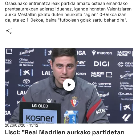
Osasunako entrenatzaileak partida amaitu ostean emandako
prentsaurrekoan adierazi duenez, igande honetan Valentziaren
aurka Mestallan jokatu duten neurketa "agian" 0-0ekoa izan
da, eta ez 1-0ekoa, baina "futbolean golak sartu behar dira".
2026/02/20 - 15:12
Lisci: "Real Madrilen aurkako partidetan