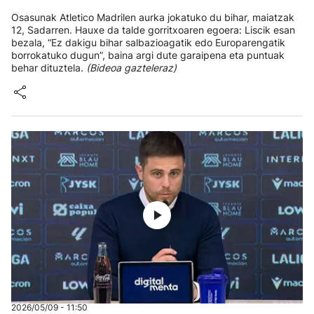
Osasunak Atletico Madrilen aurka jokatuko du bihar, maiatzak
12, Sadarren. Hauxe da talde gorritxoaren egoera: Liscik esan
bezala, “Ez dakigu bihar salbazioagatik edo Europarengatik
borrokatuko dugun”, baina argi dute garaipena eta puntuak
behar dituztela.
(Bideoa gazteleraz)
2026/05/09 - 11:50