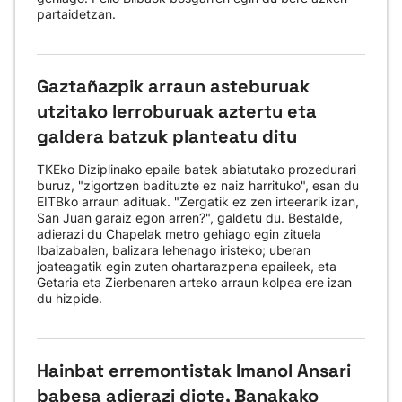
partaidetzan.
Gaztañazpik arraun asteburuak
utzitako lerroburuak aztertu eta
galdera batzuk planteatu ditu
TKEko Diziplinako epaile batek abiatutako prozedurari
buruz, "zigortzen badituzte ez naiz harrituko", esan du
EITBko arraun adituak. "Zergatik ez zen irteerarik izan,
San Juan garaiz egon arren?", galdetu du. Bestalde,
adierazi du Chapelak metro gehiago egin zituela
Ibaizabalen, balizara lehenago iristeko; uberan
joateagatik egin zuten ohartarazpena epaileek, eta
Getaria eta Zierbenaren arteko arraun kolpea ere izan
du hizpide.
Hainbat erremontistak Imanol Ansari
babesa adierazi diote, Banakako