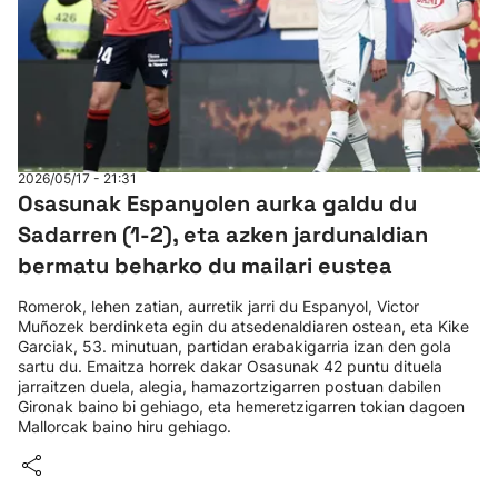
2026/05/17 - 21:31
Osasunak Espanyolen aurka galdu du
Sadarren (1-2), eta azken jardunaldian
bermatu beharko du mailari eustea
Romerok, lehen zatian, aurretik jarri du Espanyol, Victor
Muñozek berdinketa egin du atsedenaldiaren ostean, eta Kike
Garciak, 53. minutuan, partidan erabakigarria izan den gola
sartu du. Emaitza horrek dakar Osasunak 42 puntu dituela
jarraitzen duela, alegia, hamazortzigarren postuan dabilen
Gironak baino bi gehiago, eta hemeretzigarren tokian dagoen
Mallorcak baino hiru gehiago.