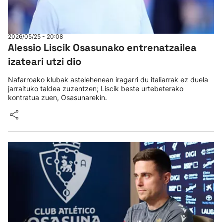
2026/05/25 - 20:08
Alessio Liscik Osasunako entrenatzailea
izateari utzi dio
Nafarroako klubak astelehenean iragarri du italiarrak ez duela
jarraituko taldea zuzentzen; Liscik beste urtebeterako
kontratua zuen, Osasunarekin.