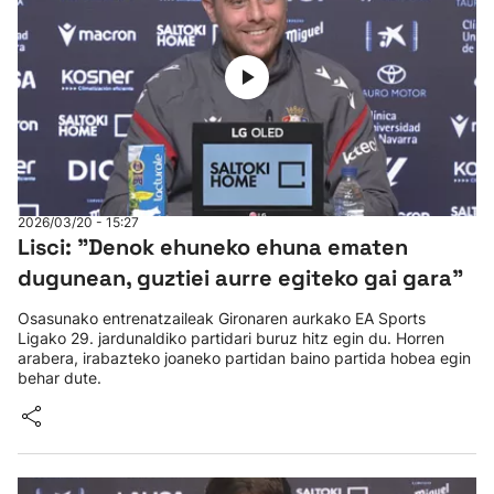
2026/03/20 - 15:27
Lisci: "Denok ehuneko ehuna ematen
dugunean, guztiei aurre egiteko gai gara"
Osasunako entrenatzaileak Gironaren aurkako EA Sports
Ligako 29. jardunaldiko partidari buruz hitz egin du. Horren
arabera, irabazteko joaneko partidan baino partida hobea egin
behar dute.