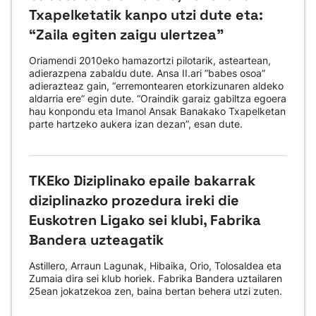
Txapelketatik kanpo utzi dute eta:
“Zaila egiten zaigu ulertzea”
Oriamendi 2010eko hamazortzi pilotarik, asteartean,
adierazpena zabaldu dute. Ansa II.ari “babes osoa”
adierazteaz gain, “erremontearen etorkizunaren aldeko
aldarria ere” egin dute. “Oraindik garaiz gabiltza egoera
hau konpondu eta Imanol Ansak Banakako Txapelketan
parte hartzeko aukera izan dezan”, esan dute.
TKEko Diziplinako epaile bakarrak
diziplinazko prozedura ireki die
Euskotren Ligako sei klubi, Fabrika
Bandera uzteagatik
Astillero, Arraun Lagunak, Hibaika, Orio, Tolosaldea eta
Zumaia dira sei klub horiek. Fabrika Bandera uztailaren
25ean jokatzekoa zen, baina bertan behera utzi zuten.