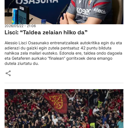
2026/05/22 - 21:06
Lisci: “Taldea zelaian hilko da”
Alessio Lisci Osasunako entrenatzaileak autokritika egin du eta
adierazi du gaizki egin zutela pentsatuz 42 puntu bilduta
nahikoa zela mailari eusteko. Edonola ere, taldea ondo dagoela
eta Getaferen aurkako “finalean” gorritxoek dena emango
dutela ziurtatu du.