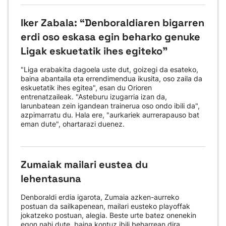
Iker Zabala: “Denboraldiaren bigarren
erdi oso eskasa egin beharko genuke
Ligak eskuetatik ihes egiteko"
"Liga erabakita dagoela uste dut, goizegi da esateko,
baina abantaila eta errendimendua ikusita, oso zaila da
eskuetatik ihes egitea", esan du Orioren
entrenatzaileak. "Asteburu izugarria izan da,
larunbatean zein igandean trainerua oso ondo ibili da",
azpimarratu du. Hala ere, "aurkariek aurrerapauso bat
eman dute", ohartarazi duenez.
Zumaiak mailari eustea du
lehentasuna
Denboraldi erdia igarota, Zumaia azken-aurreko
postuan da sailkapenean, mailari eusteko playoffak
jokatzeko postuan, alegia. Beste urte batez onenekin
egon nahi dute, baina kontuz ibili beharrean dira,