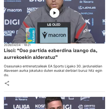
2026/04/04 - 18:21
Lisci: “Oso partida ezberdina izango da,
aurrekoekin alderatuz"
Osasunako entrenatzaileak EA Sports Ligako 30. jardunaldian
Alavesen aurka jokatuko duten euskal derbiari buruz hitz egin
du.