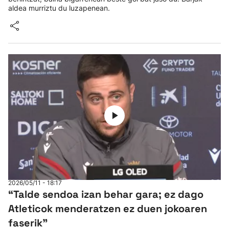
aldea murriztu du luzapenean.
2026/05/11 - 18:17
“Talde sendoa izan behar gara; ez dago
Atleticok menderatzen ez duen jokoaren
faserik”