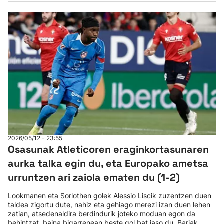
2026/05/12 - 23:55
Osasunak Atleticoren eraginkortasunaren
aurka talka egin du, eta Europako ametsa
urruntzen ari zaiola ematen du (1-2)
Lookmanen eta Sorlothen golek Alessio Liscik zuzentzen duen
taldea zigortu dute, nahiz eta gehiago merezi izan duen lehen
zatian, atsedenaldira berdindurik joteko moduan egon da
behintzat, baina bigarrenean beste gol bat jaso du. Barjak