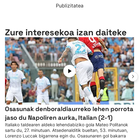
Publizitatea
Zure interesekoa izan daiteke
Osasunak denboraldiaurreko lehen porrota
jaso du Napoliren aurka, Italian (2-1)
Italiako taldearen aldeko lehendabiziko gola Mateo Politanok
sartu du, 27. minutuan. Atsedenalditik bueltan, 53. minutuan,
Lorenzo Luccak bigarrena egin du. Osasunaren gol bakarra