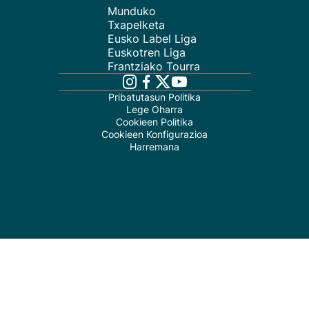
Munduko
Txapelketa
Eusko Label Liga
Euskotren Liga
Frantziako Tourra
Pribatutasun Politika
Lege Oharra
Cookieen Politika
Cookieen Konfigurazioa
Harremana