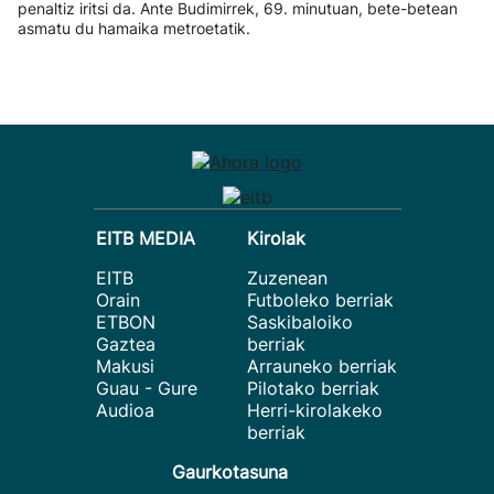
penaltiz iritsi da. Ante Budimirrek, 69. minutuan, bete-betean
asmatu du hamaika metroetatik.
EITB MEDIA
Kirolak
EITB
Zuzenean
Orain
Futboleko berriak
ETBON
Saskibaloiko
Gaztea
berriak
Makusi
Arrauneko berriak
Guau - Gure
Pilotako berriak
Audioa
Herri-kirolakeko
berriak
Gaurkotasuna