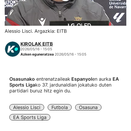
Herri-kirolak
Eskubaloia
Alessio Lisci. Argazkia: EITB
Kirolak 360
KIROLAK EITB
2026/05/16 - 15:05
Azken eguneratzea
2026/05/16 - 15:05
Atletismoa
Mendi-lasterketak
Osasunako
entrenatzaileak
Espanyol
en aurka
EA
Sports
Liga
ko 37. jardunaldian jokatuko duten
Kirol gehiago
partidari buruz hitz egin du.
"Helmuga"
Alessio Lisci
Futbola
Osasuna
EA Sports Liga