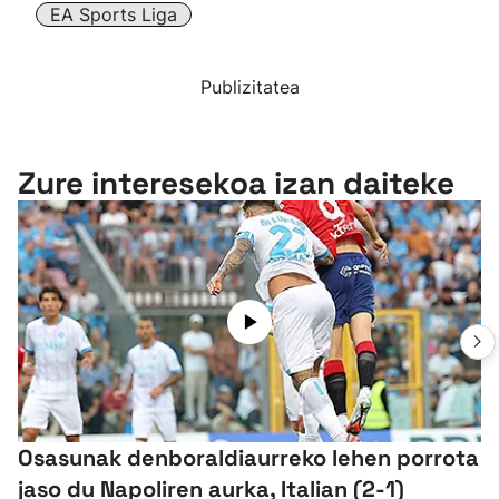
EA Sports Liga
Publizitatea
Zure interesekoa izan daiteke
Osasunak denboraldiaurreko lehen porrota
jaso du Napoliren aurka, Italian (2-1)