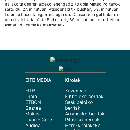
Italiako taldearen aldeko lehendabiziko gola Mateo Politanok
sartu du, 27. minutuan. Atsedenalditik bueltan, 53. minutuan,
Lorenzo Luccak bigarrena egin du. Osasunaren gol bakarra
penaltiz iritsi da. Ante Budimirrek, 69. minutuan, bete-betean
asmatu du hamaika metroetatik.
EITB MEDIA
Kirolak
EITB
Zuzenean
Orain
Futboleko berriak
ETBON
Saskibaloiko
Gaztea
berriak
Makusi
Arrauneko berriak
Guau - Gure
Pilotako berriak
Audioa
Herri-kirolakeko