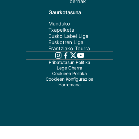
berriak
Gaurkotasuna
Munduko
Txapelketa
Eusko Label Liga
Euskotren Liga
Frantziako Tourra
Pribatutasun Politika
Lege Oharra
Cookieen Politika
Cookieen Konfigurazioa
Harremana