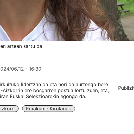
en artean sartu da
024/06/12 - 16:30
irkuituko lidertzan da eta hori da aurtengo bere
Publizi
-Aizkorrin ere bosgarren postua lortu zuen, eta,
iran Euskal Selekzioarekin egongo da.
zkorri
Emakume Kirolariak