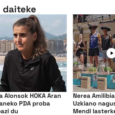
n daiteke
a Alonsok HOKA Aran
Nerea Amilibi
aneko PDA proba
Uzkiano nagusi
bazi du
Mendi lasterk