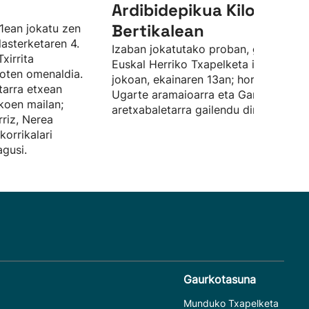
Ardibidepikua Kilometro
Bertikalean
1ean jokatu zen
lasterketaren 4.
Izaban jokatutako proban, gainera,
Txirrita
Euskal Herriko Txapelketa izan da
dioten omenaldia.
jokoan, ekainaren 13an; horretan, Aito
tarra etxean
Ugarte aramaioarra eta Garazi Abaso
koen mailan;
aretxabaletarra gailendu dira.
riz, Nerea
korrikalari
gusi.
Gaurkotasuna
Munduko Txapelketa