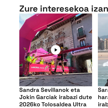
Zure interesekoa iza
Sandra Sevillanok eta
Sar
Jokin Garciak irabazi dute
har
2026ko Tolosaldea Ultra
ira