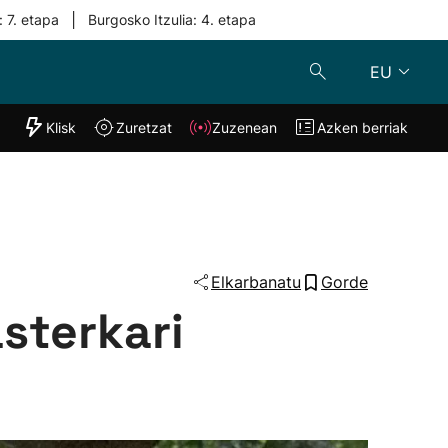
|
: 7. etapa
Burgosko Itzulia: 4. etapa
EU
"Helmuga"
Klisk
Zuretzat
Zuzenean
Azken berriak
Klisk
Zuzenean
o
Zuretzat
Azken berria
Elkarbanatu
Gorde
sterkari