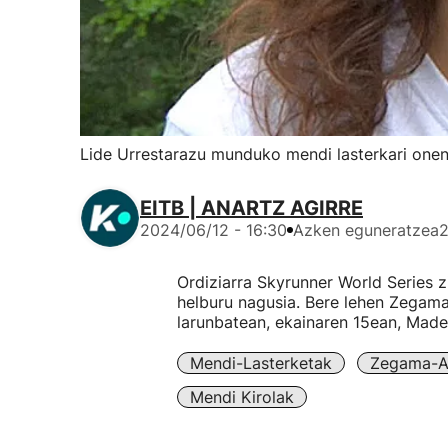
Lide Urrestarazu munduko mendi lasterkari onen
EITB | ANARTZ AGIRRE
2024/06/12 - 16:30
Azken eguneratzea
2
Ordiziarra Skyrunner World Series z
helburu nagusia. Bere lehen Zegama
larunbatean, ekainaren 15ean, Made
Mendi-Lasterketak
Zegama-Ai
Mendi Kirolak