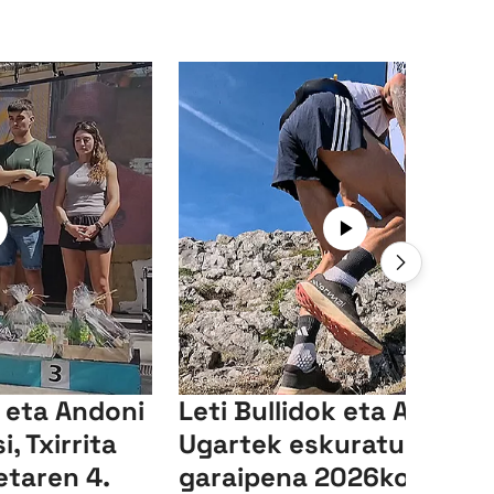
a eta Andoni
Leti Bullidok eta Aitor
, Txirrita
Ugartek eskuratu dute
etaren 4.
garaipena 2026ko