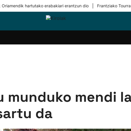
|
 Oriamendik hartutako erabakiari erantzun dio
Frantziako Tourra
i-
Eskubaloia
Kirolak
Atletismoa
Mendi-
Kirol
lak
360
lasterketak
gehiag
Taldeak
olaritza
Lehiaketak
Zuzenean
i-
Kirol-
tzea
bideoak
l Herri
tira
u munduko mendi la
sartu da