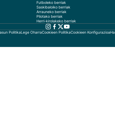
Futboleko berriak
Saskibaloiko berriak
Arrauneko berriak
Pilotako berriak
Herri-kirolakeko berriak
asun Politika
Lege Oharra
Cookieen Politika
Cookieen Konfigurazioa
Ha