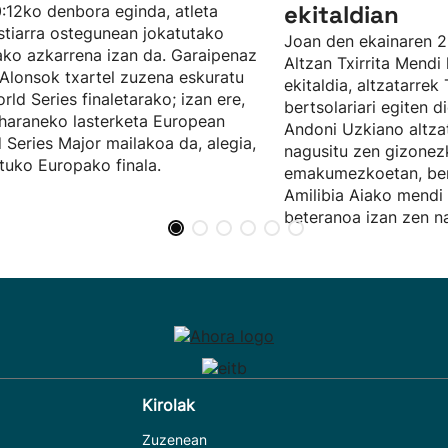
ekitaldian
:12ko denbora eginda, atleta
tiarra ostegunean jokatutako
Joan den ekainaren 2
ko azkarrena izan da. Garaipenaz
Altzan Txirrita Mendi 
 Alonsok txartel zuzena eskuratu
ekitaldia, altzatarrek 
rld Series finaletarako; izan ere,
bertsolariari egiten 
haraneko lasterketa European
Andoni Uzkiano altza
 Series Major mailakoa da, alegia,
nagusitu zen gizonez
ituko Europako finala.
emakumezkoetan, ber
Amilibia Aiako mendi 
beteranoa izan zen na
Kirolak
Zuzenean