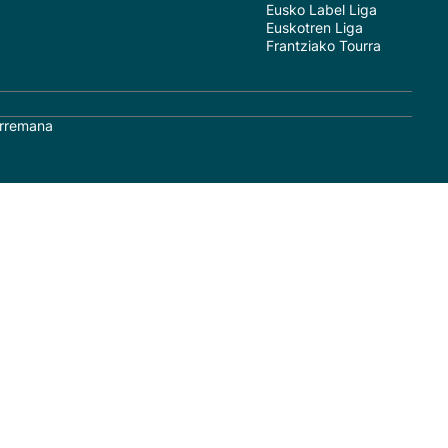
Eusko Label Liga
Euskotren Liga
Frantziako Tourra
rremana