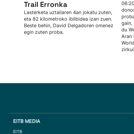
Trail Erronka
06:20
donos
Lasterketa uztailaren 4an jokatu zuten,
proba
eta 82 kilometroko ibilbidea izan zuen.
gain,
Beste behin, David Delgadoren omenez
du Wo
egin zuten proba.
Aran 
World
zirku
EITB MEDIA
EITB