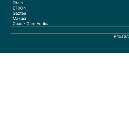
Orain
ETBON
Gaztea
Makusi
Guau - Gure Audioa
Pribatut