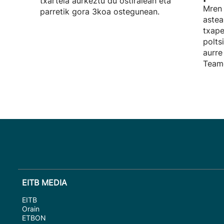
txartela aurkeztu du ostiralean eta
Mren 
parretik gora 3koa ostegunean.
aste
txape
polts
aurre
Teame
EITB MEDIA
EITB
Orain
ETBON