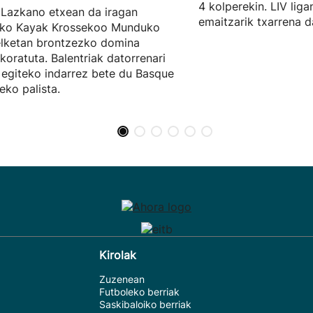
4 kolperekin. LIV liga
Lazkano etxean da iragan
emaitzarik txarrena d
ako Kayak Krossekoo Munduko
lketan brontzezko domina
ikoratuta. Balentriak datorrenari
 egiteko indarrez bete du Basque
ko palista.
Kirolak
Zuzenean
Futboleko berriak
Saskibaloiko berriak