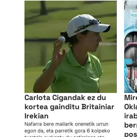
Carlota Cigandak ez du
Mir
kortea gainditu Britainiar
Okl
Irekian
ira
ber
Nafarra bere mailarik onenetik urrun
egon da, eta parretik gora 6 kolpeko
pos