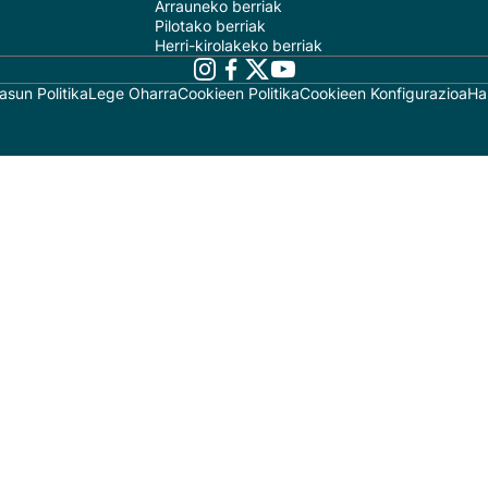
Arrauneko berriak
Pilotako berriak
Herri-kirolakeko berriak
asun Politika
Lege Oharra
Cookieen Politika
Cookieen Konfigurazioa
Ha