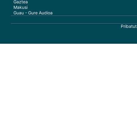
Gaztea
Makusi
Guau - Gure Audioa
Pribatut