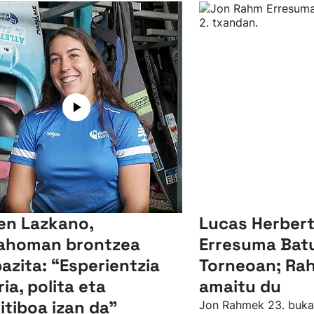
en Lazkano,
Lucas Herbert 
ahoman brontzea
Erresuma Batu
bazita: “Esperientzia
Torneoan; Ra
ria, polita eta
amaitu du
itiboa izan da"
Jon Rahmek 23. bukat