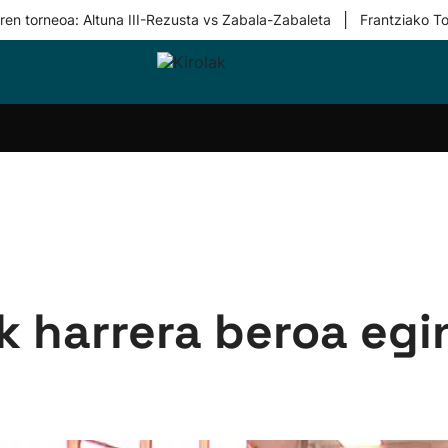
|
ren torneoa: Altuna III-Rezusta vs Zabala-Zabaleta
Frantziako To
i-
Eskubaloia
Kirolak
Atletismoa
Mendi-
Kirol
lak
360
lasterketak
gehiag
Taldeak
olaritza
Lehiaketak
Zuzenean
i-
Kirol-
tzea
bideoak
l Herri
tira
ak harrera beroa egi