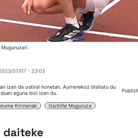
e Muguruzari
2023/07/07 - 23:03
an izan da ostiral honetan. Aurrenekoz bisitatu du
Publizi
 duen eguna bizi izan du.
kume Kirolariak
Garbiñe Muguruza
n daiteke