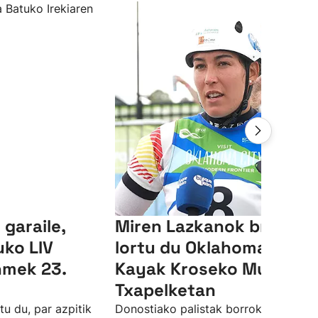
garaile,
Miren Lazkanok brontze
ko LIV
lortu du Oklahomako
hmek 23.
Kayak Kroseko Munduk
Txapelketan
u du, par azpitik
Donostiako palistak borroka