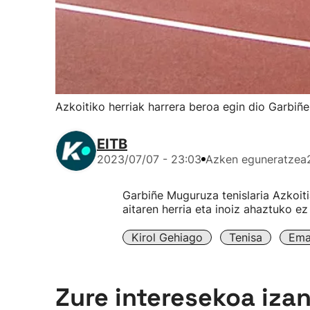
Azkoitiko herriak harrera beroa egin dio Garbiñ
EITB
2023/07/07 - 23:03
Azken eguneratzea
Garbiñe Muguruza tenislaria Azkoiti
aitaren herria eta inoiz ahaztuko ez
Kirol Gehiago
Tenisa
Ema
Zure interesekoa iza