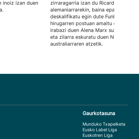
n inoiz izan duen
zirraragarria izan du Ricarda Funk
a.
alemaniarrarekin, baina epaileek
deskalifikatu egin dute Funk. Lazkan
hirugarren postuan amaitu du, urrea
irabazi duen Alena Marx suitzarraren
eta zilarra eskuratu duen Noemie Fox
australiarraren atzetik.
Gaurkotasuna
Munduko Txapelketa
Eusko Label Liga
Euskotren Liga