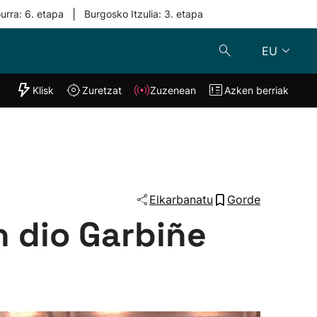
|
urra: 6. etapa
Burgosko Itzulia: 3. etapa
EU
"Helmuga"
Klisk
Zuretzat
Zuzenean
Azken berriak
Klisk
Zuzenean
o
Zuretzat
Azken berria
Elkarbanatu
Gorde
n dio Garbiñe