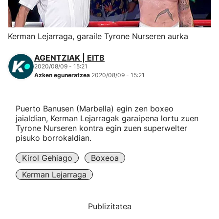
Herri-kirolak
Kerman Lejarraga, garaile Tyrone Nurseren aurka
Eskubaloia
AGENTZIAK | EITB
2020/08/09 - 15:21
Kirolak 360
Azken eguneratzea
2020/08/09 - 15:21
Atletismoa
Puerto Banusen (Marbella) egin zen boxeo
jaialdian, Kerman Lejarragak garaipena lortu zuen
Mendi-lasterketak
Tyrone Nurseren kontra egin zuen superwelter
pisuko borrokaldian.
Kirol gehiago
Kirol Gehiago
Boxeoa
Kerman Lejarraga
"Helmuga"
Publizitatea