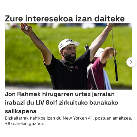
Zure interesekoa izan daiteke
Jon Rahmek hirugarren urtez jarraian
irabazi du LIV Golf zirkuituko banakako
sailkapena
Bizkaitarrak nahikoa izan du New Yorken 41. postuan amaitzea,
+8koarekin guztira.