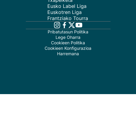
Txapelketa
Eusko Label Liga
Euskotren Liga
Frantziako Tourra
Pribatutasun Politika
Lege Oharra
Cookieen Politika
Cookieen Konfigurazioa
Harremana