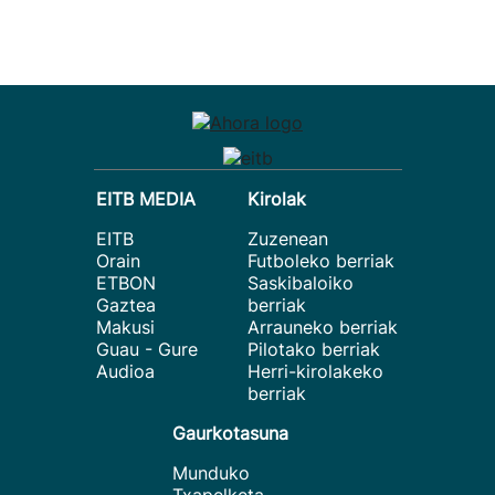
EITB MEDIA
Kirolak
EITB
Zuzenean
Orain
Futboleko berriak
ETBON
Saskibaloiko
Gaztea
berriak
Makusi
Arrauneko berriak
Guau - Gure
Pilotako berriak
Audioa
Herri-kirolakeko
berriak
Gaurkotasuna
Munduko