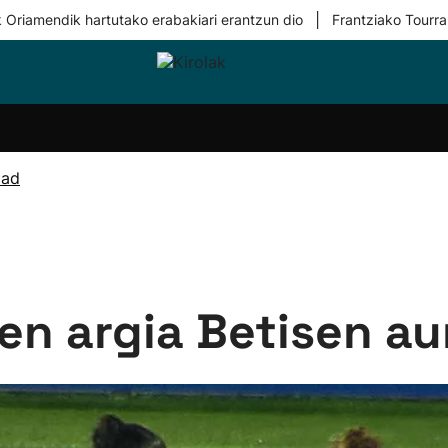
|
 Oriamendik hartutako erabakiari erantzun dio
Frantziako Tourra
i-
Eskubaloia
Kirolak
Atletismoa
Mendi-
Kirol
lak
360
lasterketak
gehiag
Taldeak
olaritza
Lehiaketak
Zuzenean
dad
i-
Kirol-
tzea
bideoak
l Herri
tira
en argia Betisen au