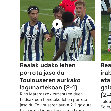
Realak udako lehen
Rea
porrota jaso du
ira
Toulouseren aurkako
eta
lagunartekoan (2-1)
gal
(2-
Rino Matarazzok zuzentzen duen
taldeak uda honetako lehen porrota
Talde
jaso du Toulouseren aurka 2-1 galduta.
Soler
Laugarren lagunartekoa zen txuri-