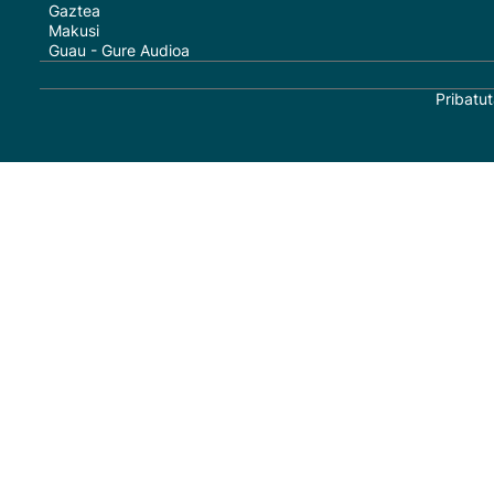
Gaztea
Makusi
Guau - Gure Audioa
Pribatut