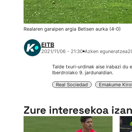
Realaren garaipen argia Betisen aurka (4-0)
EITB
2021/11/06 - 21:30
Azken eguneratzea
2
Talde txuri-urdinak aise irabazi du
Iberdrolako 9. jardunaldian.
Real Sociedad
Emakume Kirol
Zure interesekoa iza