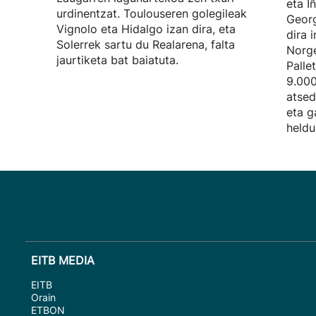
eta I
urdinentzat. Toulouseren golegileak
Georg
Vignolo eta Hidalgo izan dira, eta
dira 
Solerrek sartu du Realarena, falta
Norge
jaurtiketa bat baiatuta.
Palle
9.000
atsed
eta g
heldu
EITB MEDIA
EITB
Orain
ETBON