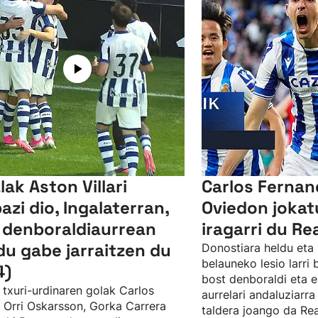
lak Aston Villari
Carlos Ferna
bazi dio, Ingalaterran,
Oviedon jokat
 denboraldiaurrean
iragarri du Re
du gabe jarraitzen du
Donostiara heldu eta 
belauneko lesio larri
4)
bost denboraldi eta e
 txuri-urdinaren golak Carlos
aurrelari andaluziarra
, Orri Oskarsson, Gorka Carrera
taldera joango da Rea