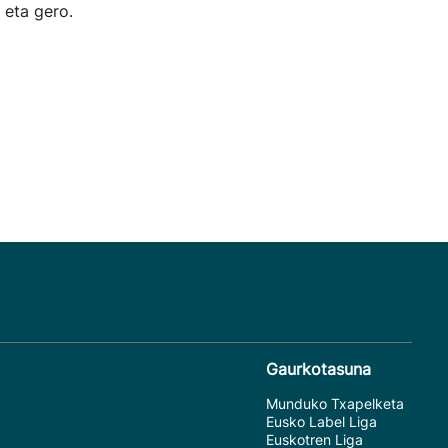
 eta gero.
Gaurkotasuna
Munduko Txapelketa
Eusko Label Liga
Euskotren Liga