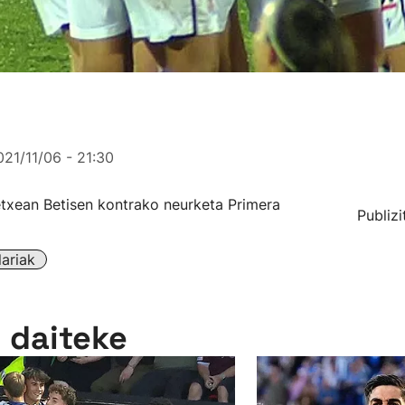
021/11/06 - 21:30
 etxean Betisen kontrako neurketa Primera
Publizi
ariak
n daiteke