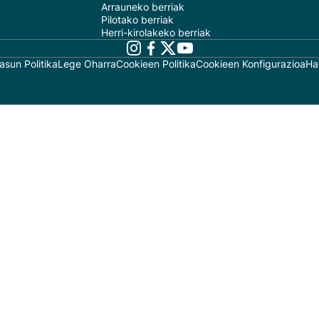
Arrauneko berriak
Pilotako berriak
Herri-kirolakeko berriak
asun Politika
Lege Oharra
Cookieen Politika
Cookieen Konfigurazioa
Ha