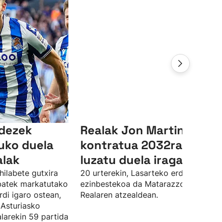
ndezek
Realak Jon Martinen
uko duela
kontratua 2032ra arte
alak
luzatu duela iragarri du
hilabete gutxira
20 urterekin, Lasarteko erdiko atzelar
 batek markatutako
ezinbestekoa da Matarazzorentzat
rdi igaro ostean,
Realaren atzealdean.
 Asturiasko
larekin 59 partida