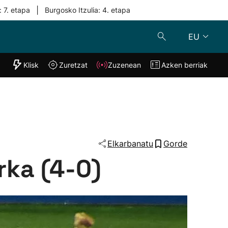
|
: 7. etapa
Burgosko Itzulia: 4. etapa
EU
"Helmuga"
Klisk
Zuretzat
Zuzenean
Azken berriak
Klisk
Zuzenean
o
Zuretzat
Azken berria
Elkarbanatu
Gorde
rka (4-0)