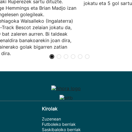
ñaki Ruperezek sartu dituzte.
jokatu eta 5 gol sartu
e Hemmings eta Brian Madjo izan
ingelesen golegileak.
hiagoka Walsalleko (Ingalaterra)
t-Track Bescot zelaian jokatu da,
 bat zaleren aurren. Bi taldeak
enaldira banakoarekin joan dira,
ainerako golak bigarren zatian
 dira.
Kirolak
Zuzenean
Futboleko berriak
Saskibaloiko berriak