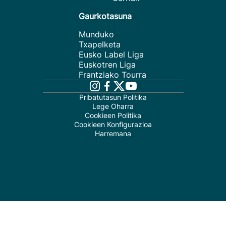
Gaurkotasuna
Munduko
Txapelketa
Eusko Label Liga
Euskotren Liga
Frantziako Tourra
Pribatutasun Politika
Lege Oharra
Cookieen Politika
Cookieen Konfigurazioa
Harremana