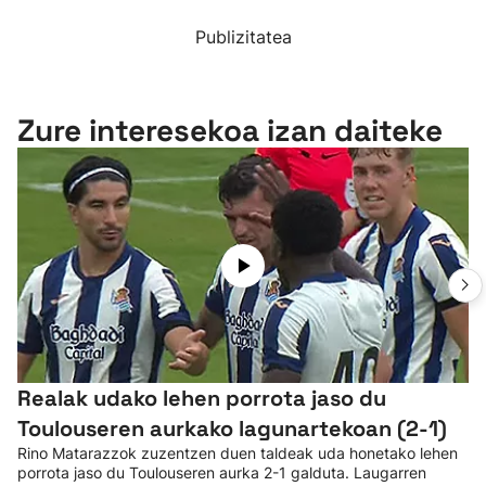
Publizitatea
Zure interesekoa izan daiteke
Realak udako lehen porrota jaso du
Toulouseren aurkako lagunartekoan (2-1)
Rino Matarazzok zuzentzen duen taldeak uda honetako lehen
porrota jaso du Toulouseren aurka 2-1 galduta. Laugarren