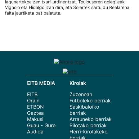
lagunartekoa zen txuri-urdinentzat. Toulouseren golegileak
Vignolo eta Hidalgo izan dira, eta Solerrek sartu du Realarena,
falta jaurtiketa bat baiatuta.
EITB MEDIA
Kirolak
EITB
Zuzenean
Orain
Futboleko berriak
ETBON
Saskibaloiko
Gaztea
berriak
Makusi
Arrauneko berriak
Guau - Gure
Pilotako berriak
Audioa
Herri-kirolakeko
berriak