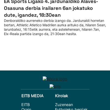
EA Sports Ligako 4. jardunaldiko Alaves-
Osasuna derbia irailaren 6an jokatuko
dute, igandez, 18:30ean
Denboraldiko aurreneko derbia izango da. Jardunaldi horretan
bertan, Athletic Atletico Madrilen aurka arituko da, hilaren 5ean,
larunbatez, 16:15etik aurrera, eta astelehenean, hilaren 7an,
Elx-Reala partida izango da, 21:30ean hasita.
EITB MEDIA
Kirolak
EITB
Zuzenean
Orain
Futboleko berriak