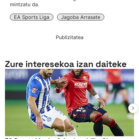
mintzatu da.
EA Sports Liga
Jagoba Arrasate
Publizitatea
Zure interesekoa izan daiteke