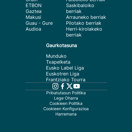
ETBON
Saskibaloiko
Gaztea
berriak
Makusi
Arrauneko berriak
Guau - Gure
Pilotako berriak
Audioa
Herri-kirolakeko
berriak
Gaurkotasuna
Munduko
Txapelketa
Eusko Label Liga
Euskotren Liga
Frantziako Tourra
Pribatutasun Politika
Lege Oharra
Cookieen Politika
Cookieen Konfigurazioa
Harremana