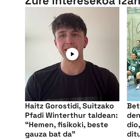
Zure interesekoa iza
Haitz Gorostidi, Suitzako
Bet
Pfadi Winterthur taldean:
den
“Hemen, fisikoki, beste
dio
gauza bat da”
dit