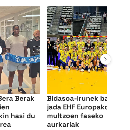
Bera Berak
Bidasoa-Irunek baditu
ien
jada EHF Europako Ligak
in hasi du
multzoen faseko
rrea
aurkariak