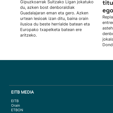
tit
Gipuzkoarrak Suitzako Ligan jokatuko
du, azken bost denboraldiak
ego
Guadalajaran eman eta gero. Azken
Repla
urtean lesioak izan ditu, baina orain
entre
ilusioa du beste herrialde batean eta
asteh
Europako txapelketa batean ere
denbo
aritzeko.
jokal
Donde
EITB MEDIA
EITB
Orain
ETBON