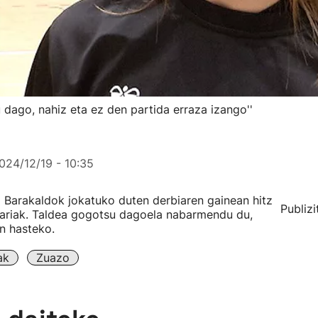
 dago, nahiz eta ez den partida erraza izango''
024/12/19 - 10:35
 Barakaldok jokatuko duten derbiaren gainean hitz
Publizi
lariak. Taldea gogotsu dagoela nabarmendu du,
n hasteko.
ak
Zuazo