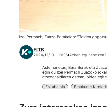
Izei Permach, Zuazo Barakaldo: ''Taldea gogotsu
EITB
2024/12/19 - 10:35
Azken eguneratzea
2
Aste honetan, Bera Berak eta Zuazo
egin du Izei Permach Zuazoko joka
atsedenaldiaren ostean, bidea egite
Eskubaloia
Emakume Kirolari