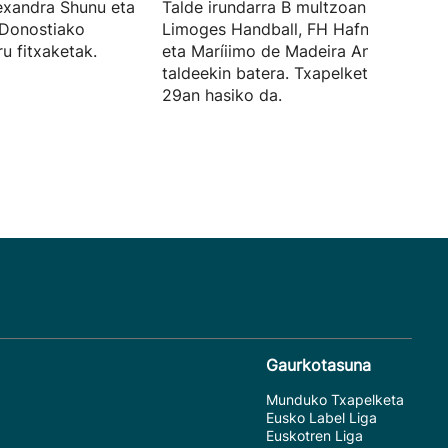
exandra Shunu eta
Talde irundarra B multzoan arituko da
 Donostiako
Limoges Handball, FH Hafnarfjordur
u fitxaketak.
eta Maríiimo de Madeira Andebol
taldeekin batera. Txapelketa irailaren
29an hasiko da.
Gaurkotasuna
Munduko Txapelketa
Eusko Label Liga
Euskotren Liga