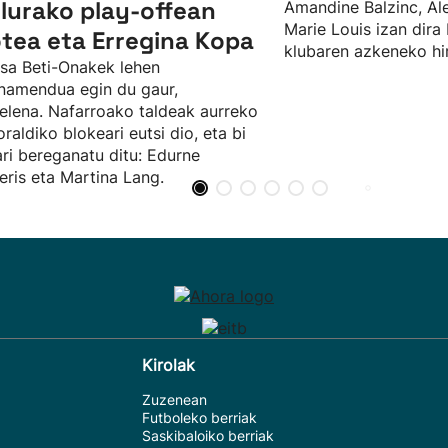
ulurako play-offean
Amandine Balzinc, Al
Marie Louis izan dira
tea eta Erregina Kopa
klubaren azkeneko hir
sa Beti-Onakek lehen
namendua egin du gaur,
elena. Nafarroako taldeak aurreko
raldiko blokeari eutsi dio, eta bi
ari bereganatu ditu: Edurne
ris eta Martina Lang.
Kirolak
Zuzenean
Futboleko berriak
Saskibaloiko berriak