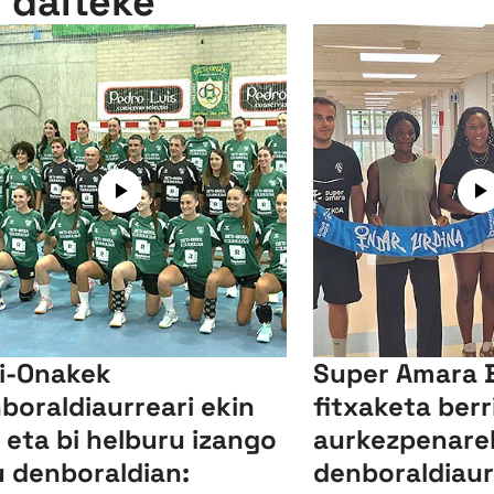
n daiteke
i-Onakek
Super Amara 
boraldiaurreari ekin
fitxaketa berr
, eta bi helburu izango
aurkezpenarek
u denboraldian:
denboraldiau