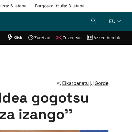
|
urra: 6. etapa
Burgosko Itzulia: 3. etapa
EU
"Helmuga"
Klisk
Zuretzat
Zuzenean
Azken berriak
Klisk
Zuzenean
o
Zuretzat
Azken berria
Elkarbanatu
Gorde
aldea gogotsu
za izango''