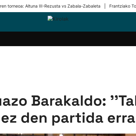
|
ren torneoa: Altuna III-Rezusta vs Zabala-Zabaleta
Frantziako To
i-
Eskubaloia
Kirolak
Atletismoa
Mendi-
Kirol
lak
360
lasterketak
gehiag
Taldeak
olaritza
Lehiaketak
Zuzenean
i-
Kirol-
tzea
bideoak
l Herri
tira
uazo Barakaldo: ''T
 ez den partida erra