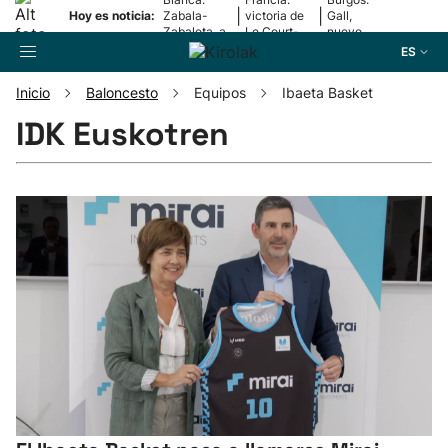
|
|
Hoy es noticia:
Zabala-
victoria de
Gall,
Zabaleta, a
Le Court-
nuevo
la final
Pienaar
líder
ES
Inicio
Baloncesto
Equipos
Ibaeta Basket
Buscador
IDK Euskotren
Fútbol
Pelota
Remo
Baloncesto
Ciclismo