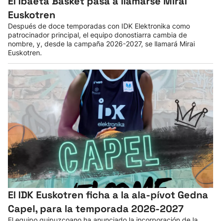
El Ibaeta Basket pasa a llamarse Mirai
Euskotren
Herri-kirolak
Después de doce temporadas con IDK Elektronika como
patrocinador principal, el equipo donostiarra cambia de
Balonmano
nombre, y, desde la campaña 2026-2027, se llamará Mirai
Euskotren.
Kirolak 360
Atletismo
Carreras de montaña
Más deportes
"Helmuga"
El IDK Euskotren ficha a la ala-pívot Gedna
Capel, para la temporada 2026-2027
El equipo guipuzcoano ha anunciado la incorporación de la