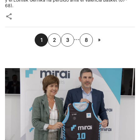
68).
...
»
1
2
3
8