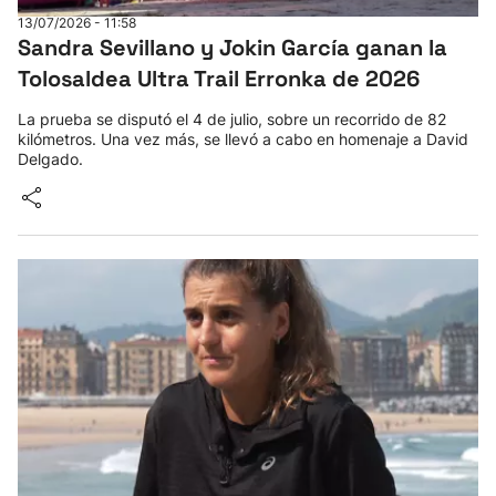
13/07/2026 - 11:58
Herri-kirolak
Sandra Sevillano y Jokin García ganan la
Tolosaldea Ultra Trail Erronka de 2026
Balonmano
La prueba se disputó el 4 de julio, sobre un recorrido de 82
kilómetros. Una vez más, se llevó a cabo en homenaje a David
Kirolak 360
Delgado.
Atletismo
Carreras de montaña
Más deportes
"Helmuga"