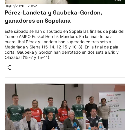
06/06/2026 - 20:52
Herri-kirolak
Pérez-Landeta y Gaubeka-Gordon,
ganadores en Sopelana
Balonmano
Este sábado se han disputado en Sopela las finales de pala del
Torneo AMPO Euskal Herritik Mundura. En la final de pala
Kirolak 360
cuero, Ibai Pérez y Landeta han superado en tres sets a
Madariaga y Sierra (15-14, 12-15 y 10-8). En la final de pala
corta, Gaubeka y Gordon han derrotado en dos sets a Erik y
Atletismo
Olazabal (15-7 y 15-11).
Carreras de montaña
Más deportes
"Helmuga"