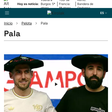
|
|
Hoy es noticia:
Burgos: 5ª
Francia:
Bandera de
etapa
8ª etapa
Ondarroa
ES
Inicio
Pelota
Pala
Buscador
Pala
Fútbol
Pelota
Remo
Baloncesto
Ciclismo