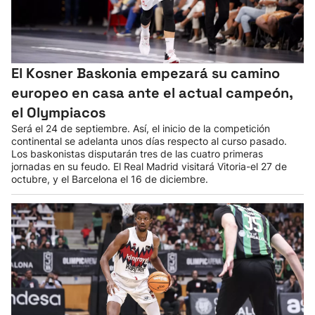
Herri-kirolak
Balonmano
El Kosner Baskonia empezará su camino
europeo en casa ante el actual campeón,
Kirolak 360
el Olympiacos
Será el 24 de septiembre. Así, el inicio de la competición
Atletismo
continental se adelanta unos días respecto al curso pasado.
Los baskonistas disputarán tres de las cuatro primeras
jornadas en su feudo. El Real Madrid visitará Vitoria-el 27 de
Carreras de montaña
octubre, y el Barcelona el 16 de diciembre.
Más deportes
"Helmuga"