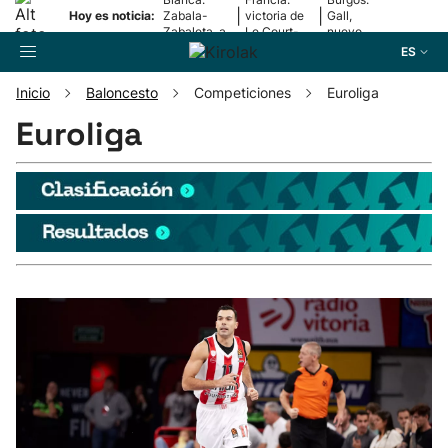
|
|
Hoy es noticia:
Zabala-
victoria de
Gall,
Zabaleta, a
Le Court-
nuevo
la final
Pienaar
líder
ES
Inicio
Baloncesto
Competiciones
Euroliga
Buscador
Euroliga
Fútbol
Pelota
Remo
Baloncesto
Ciclismo