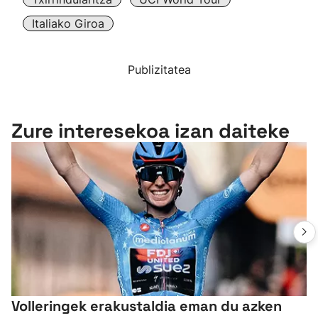
Italiako Giroa
Publizitatea
Zure interesekoa izan daiteke
Volleringek erakustaldia eman du azken