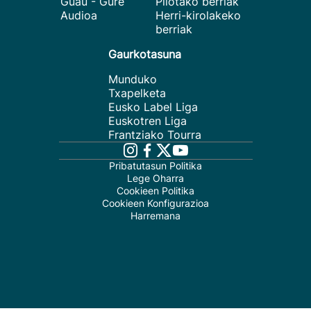
Guau - Gure
Pilotako berriak
Audioa
Herri-kirolakeko
berriak
Gaurkotasuna
Munduko
Txapelketa
Eusko Label Liga
Euskotren Liga
Frantziako Tourra
Pribatutasun Politika
Lege Oharra
Cookieen Politika
Cookieen Konfigurazioa
Harremana