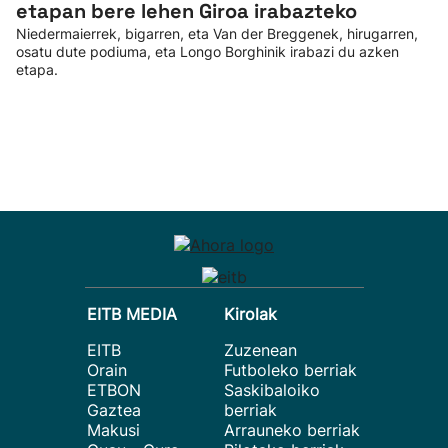
etapan bere lehen Giroa irabazteko
Niedermaierrek, bigarren, eta Van der Breggenek, hirugarren,
osatu dute podiuma, eta Longo Borghinik irabazi du azken
etapa.
EITB MEDIA
Kirolak
EITB
Zuzenean
Orain
Futboleko berriak
ETBON
Saskibaloiko
Gaztea
berriak
Makusi
Arrauneko berriak