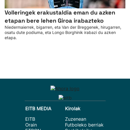
Volleringek erakustaldia eman du azken
etapan bere lehen Giroa irabazteko
Niedermaierrek, bigarren, eta Van der Breggenek, hirugarren,
osatu dute podiuma, eta Longo Borghinik irabazi du azken
etapa.
EITB MEDIA
Kirolak
EITB
Zuzenean
Orain
Futboleko berriak