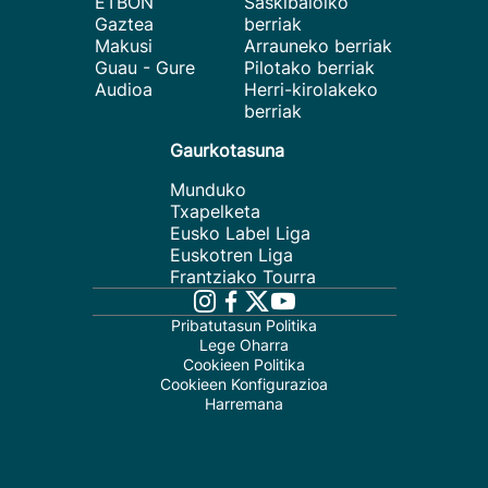
ETBON
Saskibaloiko
Gaztea
berriak
Makusi
Arrauneko berriak
Guau - Gure
Pilotako berriak
Audioa
Herri-kirolakeko
berriak
Gaurkotasuna
Munduko
Txapelketa
Eusko Label Liga
Euskotren Liga
Frantziako Tourra
Pribatutasun Politika
Lege Oharra
Cookieen Politika
Cookieen Konfigurazioa
Harremana