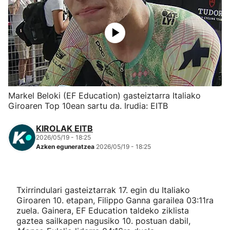
Herri-kirolak
Eskubaloia
Kirolak 360
Markel Beloki (EF Education) gasteiztarra Italiako
Atletismoa
Giroaren Top 10ean sartu da. Irudia: EITB
KIROLAK EITB
Mendi-lasterketak
2026/05/19 - 18:25
Azken eguneratzea
2026/05/19 - 18:25
Kirol gehiago
"Helmuga"
Txirrindulari gasteiztarrak 17. egin du Italiako
Giroaren 10. etapan, Filippo
Ganna garailea 03:11ra
zuela. Gainera, EF Education taldeko ziklista
gaztea sailkapen nagusiko 10. postuan dabil,