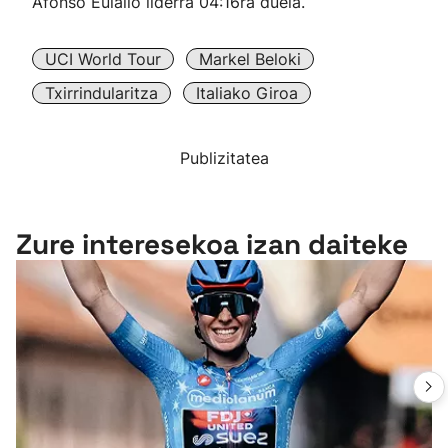
Afonso Eulalio liderra 04:16ra duela.
UCI World Tour
Markel Beloki
Txirrindularitza
Italiako Giroa
Publizitatea
Zure interesekoa izan daiteke