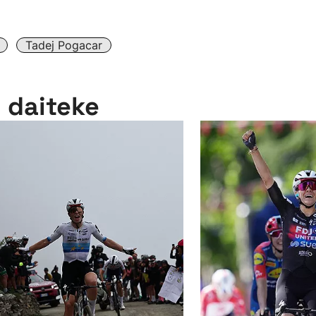
Tadej Pogacar
n daiteke