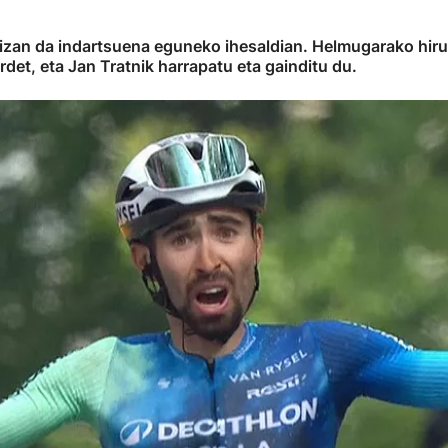
a izan da indartsuena eguneko ihesaldian. Helmugarako hiru 
det, eta Jan Tratnik harrapatu eta gainditu du.