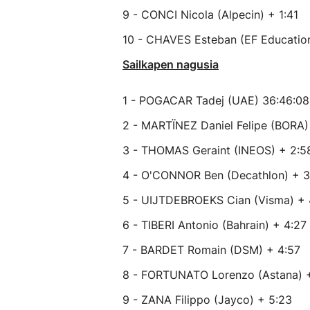
9 - CONCI Nicola (Alpecin) + 1:41
10 - CHAVES Esteban (EF Education
Sailkapen nagusia
1 - POGACAR Tadej (UAE) 36:46:08
2 - MARTÏNEZ Daniel Felipe (BORA)
3 - THOMAS Geraint (INEOS) + 2:5
4 - O'CONNOR Ben (Decathlon) + 3
5 - UIJTDEBROEKS Cian (Visma) + 
6 - TIBERI Antonio (Bahrain) + 4:27
7 - BARDET Romain (DSM) + 4:57
8 - FORTUNATO Lorenzo (Astana) +
9 - ZANA Filippo (Jayco) + 5:23