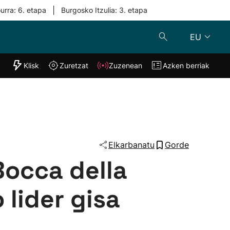
|
urra: 6. etapa
Burgosko Itzulia: 3. etapa
EU
"Helmuga"
Klisk
Zuretzat
Zuzenean
Azken berriak
Klisk
Zuzenean
o
Zuretzat
Azken berria
Elkarbanatu
Gorde
Bocca della
 lider gisa