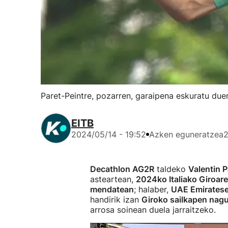
Paret-Peintre, pozarren, garaipena eskuratu due
EITB
2024/05/14 - 19:52
Azken eguneratzea
2
Decathlon AG2R
taldeko
Valentin P
asteartean,
2024ko Italiako Giroare
mendatean
; halaber,
UAE Emiratese
handirik izan
Giroko sailkapen nagu
arrosa soinean duela jarraitzeko.