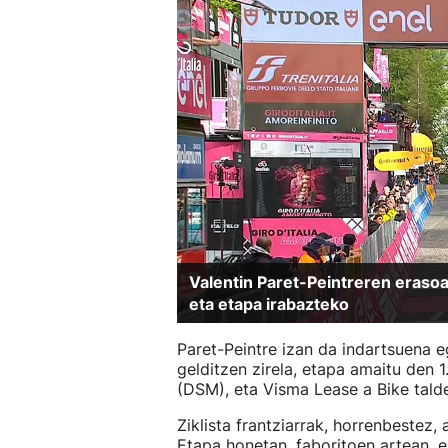
Valentin Paret-Peintreren erasoa
eta etapa irabazteko
Paret-Peintre izan da indartsuena 
gelditzen zirela, etapa amaitu den 
(DSM), eta Visma Lease a Bike talde
Ziklista frantziarrak, horrenbestez,
Etapa honetan, faboritoen artean, e