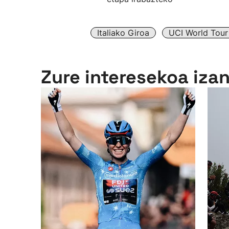
Italiako Giroa
UCI World Tour
Zure interesekoa iza