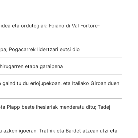
lbidea eta ordutegiak: Foiano di Val Fortore-
pa; Pogacarrek lidertzari eutsi dio
 hirugarren etapa garaipena
 gainditu du erlojupekoan, eta Italiako Giroan duen
ta Plapp beste iheslariak menderatu ditu; Tadej
a azken igoeran, Tratnik eta Bardet atzean utzi eta