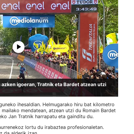
 azken igoeran, Tratnik eta Bardet atzean utzi
eguneko ihesaldian. Helmugarako hiru bat kilometro
1. mailako mendatean, atzean utzi du Romain Bardet
ko Jan Tratnik harrapatu eta gainditu du.
 aurrenekoz lortu du irabaztea profesionaletan.
z da alderik izan.