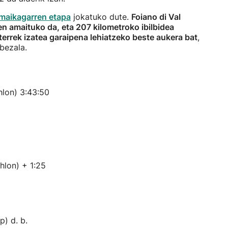
amaikagarren etapa
jokatuko dute.
Foiano di Val
ren amaituko da, eta 207 kilometroko ibilbidea
terrek izatea garaipena lehiatzeko beste aukera bat
,
bezala.
hlon) 3:43:50
hlon) + 1:25
) d. b.