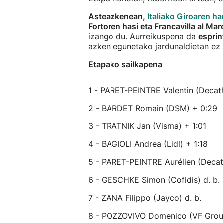
Asteazkenean,
Italiako Giroaren h
Fortoren hasi eta Francavilla al Ma
izango du. Aurreikuspena da
esprin
azken egunetako jardunaldietan ez 
Etapako sailkapena
1 - PARET-PEINTRE Valentin (Decat
2 - BARDET Romain (DSM) + 0:29
3 - TRATNIK Jan (Visma) + 1:01
4 - BAGIOLI Andrea (Lidl) + 1:18
5 - PARET-PEINTRE Aurélien (Decat
6 - GESCHKE Simon (Cofidis) d. b.
7 - ZANA Filippo (Jayco) d. b.
8 - POZZOVIVO Domenico (VF Group