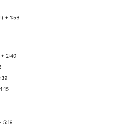
) + 1:56
 + 2:40
8
:39
4:15
 5:19