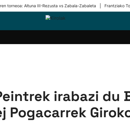
|
ren torneoa: Altuna III-Rezusta vs Zabala-Zabaleta
Frantziako To
i-
Eskubaloia
Kirolak
Atletismoa
Mendi-
Kirol
lak
360
lasterketak
gehiag
Taldeak
olaritza
Lehiaketak
Zuzenean
i-
Kirol-
tzea
bideoak
l Herri
tira
Peintrek irabazi du 
j Pogacarrek Giroko