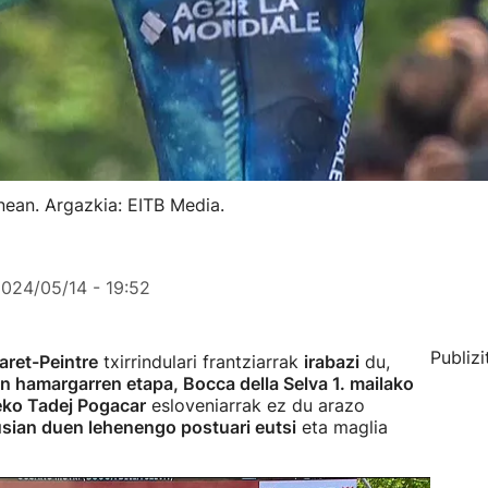
nean. Argazkia: EITB Media.
024/05/14 - 19:52
Publizi
aret-Peintre
txirrindulari frantziarrak
irabazi
du,
n hamargarren etapa, Bocca della Selva 1. mailako
ko Tadej Pogacar
esloveniarrak ez du arazo
sian duen lehenengo postuari eutsi
eta maglia