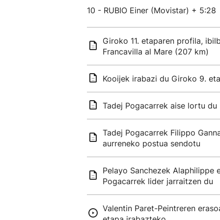
10 - RUBIO Einer (Movistar) + 5:28
Giroko 11. etaparen profila, ibi
Francavilla al Mare (207 km)
Kooijek irabazi du Giroko 9. eta
Tadej Pogacarrek aise lortu du
Tadej Pogacarrek Filippo Ganna
aurreneko postua sendotu
Pelayo Sanchezek Alaphilippe e
Pogacarrek lider jarraitzen du
Valentin Paret-Peintreren eraso
etapa irabazteko