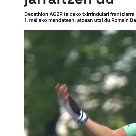
Decathlon AG2R taldeko txirrindulari frantziarr
1. mailako mendatean, atzean utzi du Romain Bar