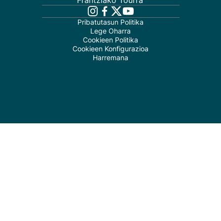
Frantziako Tourra
Pribatutasun Politika
Lege Oharra
Cookieen Politika
Cookieen Konfigurazioa
Harremana