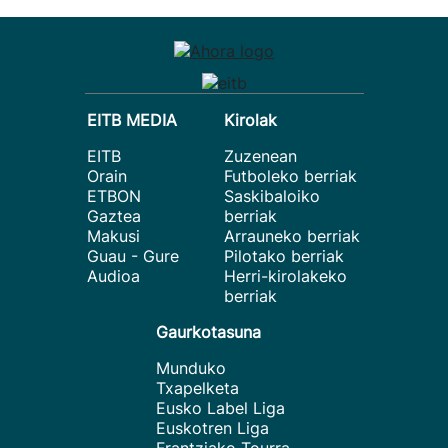
EITB MEDIA
Kirolak
EITB
Zuzenean
Orain
Futboleko berriak
ETBON
Saskibaloiko
Gaztea
berriak
Makusi
Arrauneko berriak
Guau - Gure
Pilotako berriak
Audioa
Herri-kirolakeko
berriak
Gaurkotasuna
Munduko
Txapelketa
Eusko Label Liga
Euskotren Liga