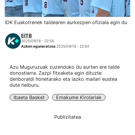
Herri-kirolak
IDK Euskotrenek taldearen aurkezpen ofiziala egin du
Eskubaloia
EITB
2025/09/18 - 22:54
Kirolak 360
Azken eguneratzea
2025/09/18 - 22:54
Atletismoa
Azu Muguruzuak zuzenduko du aurten ere talde
donostiarra. Zazpi fitxaketa egin dituzte
Mendi-lasterketak
denboraldi honetarako eta iazko mailari eustea
dute helburu.
Kirol gehiago
Ibaeta Basket
Emakume Kirolariak
"Helmuga"
Publizitatea