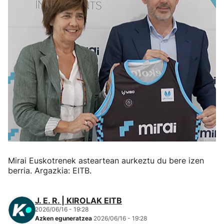
Herri-kirolak
Eskubaloia
Kirolak 360
Atletismoa
Mendi-lasterketak
Kirol gehiago
Mirai Euskotrenek asteartean aurkeztu du bere izen
berria. Argazkia: EITB.
"Helmuga"
J. E. R. | KIROLAK EITB
2026/06/16 - 19:28
Azken eguneratzea
2026/06/16 - 19:28