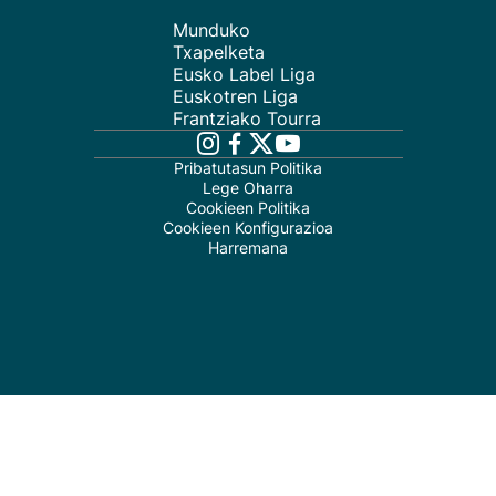
Munduko
Txapelketa
Eusko Label Liga
Euskotren Liga
Frantziako Tourra
Pribatutasun Politika
Lege Oharra
Cookieen Politika
Cookieen Konfigurazioa
Harremana