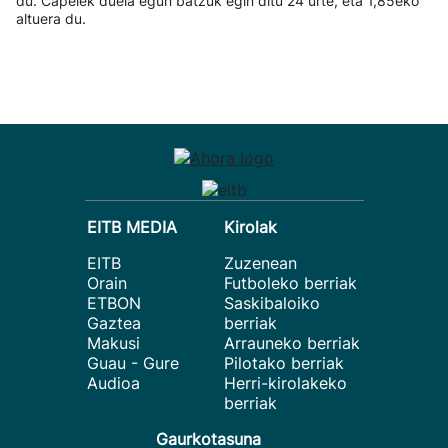
du. Capelek duela egun batzuk egin ditu 24 urte, eta 1,85eko
altuera du.
EITB MEDIA
Kirolak
EITB
Zuzenean
Orain
Futboleko berriak
ETBON
Saskibaloiko
Gaztea
berriak
Makusi
Arrauneko berriak
Guau - Gure
Pilotako berriak
Audioa
Herri-kirolakeko
berriak
Gaurkotasuna