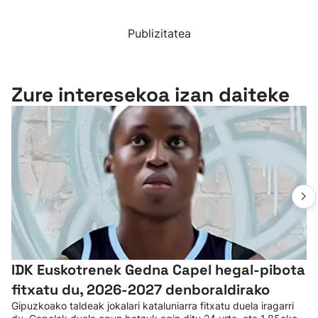
Publizitatea
Zure interesekoa izan daiteke
IDK Euskotrenek Gedna Capel hegal-pibota
fitxatu du, 2026-2027 denboraldirako
Gipuzkoako taldeak jokalari kataluniarra fitxatu duela iragarri