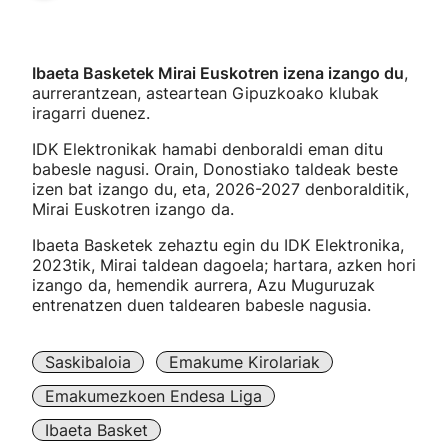
Ibaeta Basketek Mirai Euskotren izena izango du
,
aurrerantzean, asteartean Gipuzkoako klubak
iragarri duenez.
IDK Elektronikak hamabi denboraldi eman ditu
babesle nagusi. Orain, Donostiako taldeak beste
izen bat izango du, eta, 2026-2027 denboralditik,
Mirai Euskotren izango da.
Ibaeta Basketek zehaztu egin du IDK Elektronika,
2023tik, Mirai taldean dagoela; hartara, azken hori
izango da, hemendik aurrera, Azu Muguruzak
entrenatzen duen taldearen babesle nagusia.
Saskibaloia
Emakume Kirolariak
Emakumezkoen Endesa Liga
Ibaeta Basket