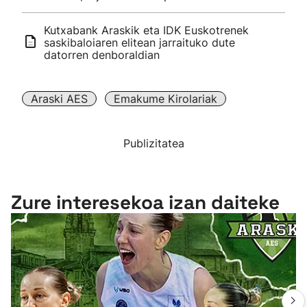
Kutxabank Araskik eta IDK Euskotrenek
saskibaloiaren elitean jarraituko dute
datorren denboraldian
Araski AES
Emakume Kirolariak
Publizitatea
Zure interesekoa izan daiteke