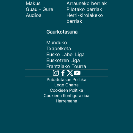
Makusi
Arrauneko berriak
Guau - Gure
Pilotako berriak
Audioa
Herri-kirolakeko
berriak
Gaurkotasuna
Munduko
Txapelketa
Eusko Label Liga
Euskotren Liga
Frantziako Tourra
Pribatutasun Politika
Lege Oharra
Cookieen Politika
Cookieen Konfigurazioa
Harremana