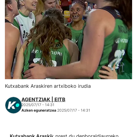
Herri-kirolak
Eskubaloia
Kirolak 360
Atletismoa
Mendi-lasterketak
Kutxabank Araskiren artxiboko irudia
Kirol gehiago
AGENTZIAK | EITB
2025/07/17 - 14:31
"Helmuga"
Azken eguneratzea
2025/07/17 - 14:31
Kutxabank Araski
k prest du denboraldiaurreko