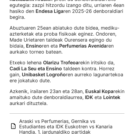
egutegia: zazpi hitzordu izango ditu, urriaren 4ean
hasiko den
Endesa Liga
ren 2025-26 denboraldiari
begira.
Abuztuaren 25ean abiatuko dute bidea, mediku-
azterketak eta proba fisikoak eginez. Ondoren,
Made Urietaren taldeak Ourensera egingo du
bidaia,
Ensino
ren eta
Perfumerias Avenida
ren
aurkako torneo batean.
Etxeko lehena
Olarizu Trofeoa
rekin iritsiko da,
Cadi La Seu eta Ensino
taldeen kontra. Horrez
gain,
Unibasket Logroño
ren aurreko lagunartekoa
ere jokatuko dute.
Azkenik, irailaren 23an eta 28an,
Euskal Kopa
rekin
amaituko dute denboraldiaurrea,
IDK
eta
Lointek
aurkari dituztela.
Araski vs Perfumerias, Gernika vs
Estudiantes eta IDK Euskotren vs Kanaria
Handia, 1. jardunaldiko partidak