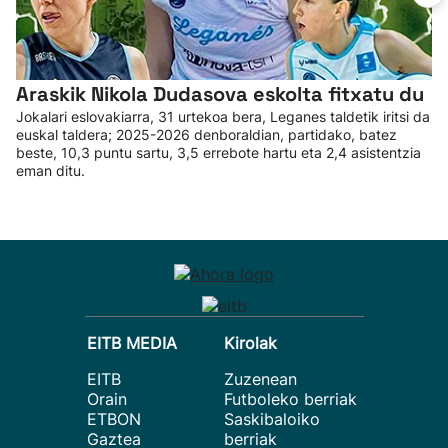
Araskik Nikola Dudasova eskolta fitxatu du
Jokalari eslovakiarra, 31 urtekoa bera, Leganes taldetik iritsi da
euskal taldera; 2025-2026 denboraldian, partidako, batez
beste, 10,3 puntu sartu, 3,5 errebote hartu eta 2,4 asistentzia
eman ditu.
EITB MEDIA
Kirolak
EITB
Zuzenean
Orain
Futboleko berriak
ETBON
Saskibaloiko
Gaztea
berriak