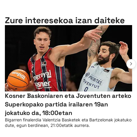
Zure interesekoa izan daiteke
Kosner Baskoniaren eta Joventuten arteko
Superkopako partida irailaren 19an
jokatuko da, 18:00etan
Bigarren finalerdia Valentzia Basketek eta Bartzelonak jokatuko
dute, egun berdinean, 21:00etatik aurrera.