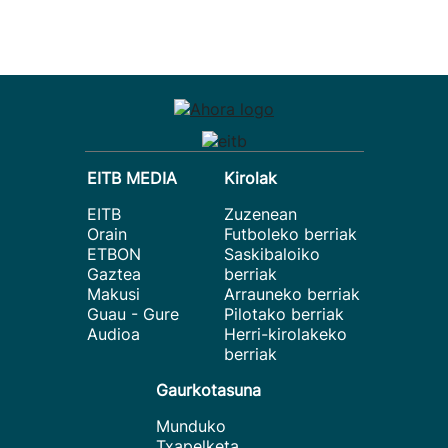
EITB MEDIA
Kirolak
EITB
Zuzenean
Orain
Futboleko berriak
ETBON
Saskibaloiko
Gaztea
berriak
Makusi
Arrauneko berriak
Guau - Gure
Pilotako berriak
Audioa
Herri-kirolakeko
berriak
Gaurkotasuna
Munduko
Txapelketa