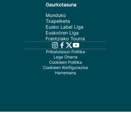
Gaurkotasuna
Munduko
Txapelketa
Eusko Label Liga
Euskotren Liga
Frantziako Tourra
Pribatutasun Politika
Lege Oharra
Cookieen Politika
Cookieen Konfigurazioa
Harremana