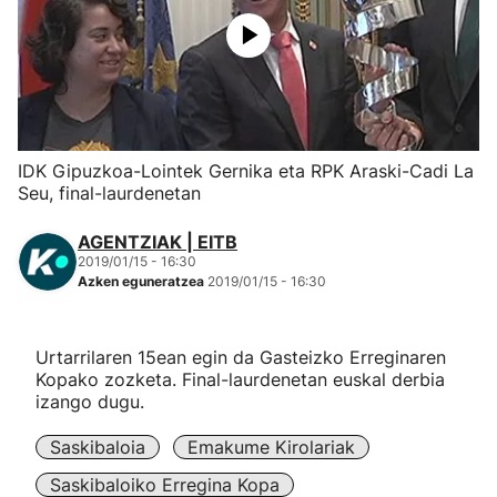
Herri-kirolak
Eskubaloia
Kirolak 360
IDK Gipuzkoa-Lointek Gernika eta RPK Araski-Cadi La
Seu, final-laurdenetan
Atletismoa
AGENTZIAK | EITB
2019/01/15 - 16:30
Mendi-lasterketak
Azken eguneratzea
2019/01/15 - 16:30
Kirol gehiago
Urtarrilaren 15ean egin da Gasteizko Erreginaren
Kopako zozketa. Final-laurdenetan euskal derbia
"Helmuga"
izango dugu.
Saskibaloia
Emakume Kirolariak
Saskibaloiko Erregina Kopa