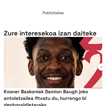
Publizitatea
Zure interesekoa izan daiteke
Kosner Baskoniak Damion Baugh joko
antolatzailea fitxatu du, hurrengo bi
denboraldietarako