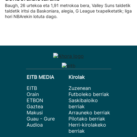
Baugh, 26 urtekoa eta 1,91 metrokoa bera, Valley Suns taldetik
taldetik iritsi da Baskoniara, alegia, G League txapelketatik; liga
hori NBArekin lotuta dago.
EITB MEDIA
Kirolak
EITB
Zuzenean
Orain
Futboleko berriak
ETBON
Saskibaloiko
Gaztea
berriak
Makusi
Arrauneko berriak
Guau - Gure
Pilotako berriak
Audioa
Herri-kirolakeko
berriak