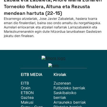
Torneoko finalera, Altuna eta Rezusta
mendean hartuta (22-15)
Etxarrengo atzelariak, Jose Javier Zabaletak, hasiera txarra
eman dio finalerdiari, baina oso ondo amaitu du norgehiagoka.
Aurrelari errioxarrak eta atzelari nafarrak Larrazabalekin eta
Mariezkurrenarekin egin dute hitzordua larunbatean Gasteizen
jokatu den finalean.
EITB MEDIA
Kirolak
EITB
Zuzenean
Orain
Futboleko berriak
ETBON
Saskibaloiko
Gaztea
berriak
Makusi
Arrauneko berriak