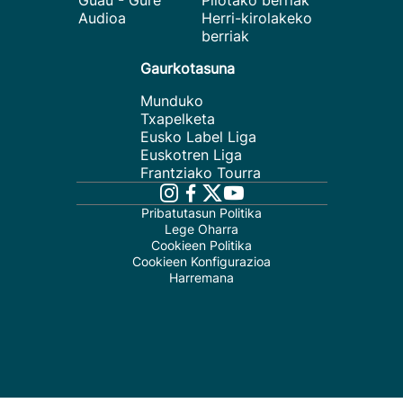
Guau - Gure
Pilotako berriak
Audioa
Herri-kirolakeko
berriak
Gaurkotasuna
Munduko
Txapelketa
Eusko Label Liga
Euskotren Liga
Frantziako Tourra
Pribatutasun Politika
Lege Oharra
Cookieen Politika
Cookieen Konfigurazioa
Harremana