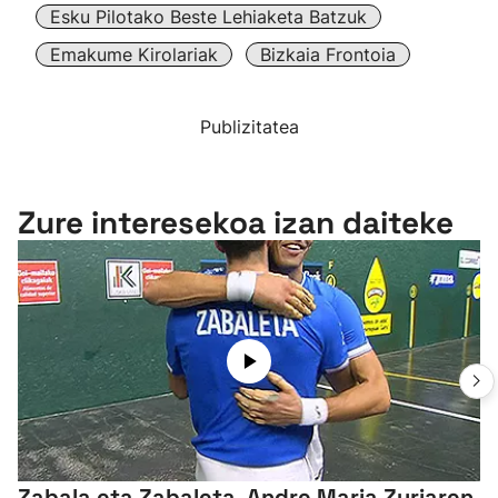
Esku Pilotako Beste Lehiaketa Batzuk
Emakume Kirolariak
Bizkaia Frontoia
Publizitatea
Zure interesekoa izan daiteke
Zabala eta Zabaleta, Andre Maria Zuriaren