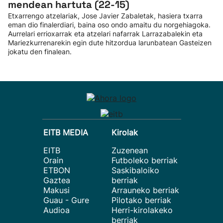
mendean hartuta (22-15)
Etxarrengo atzelariak, Jose Javier Zabaletak, hasiera txarra
eman dio finalerdiari, baina oso ondo amaitu du norgehiagoka.
Aurrelari errioxarrak eta atzelari nafarrak Larrazabalekin eta
Mariezkurrenarekin egin dute hitzordua larunbatean Gasteizen
jokatu den finalean.
EITB MEDIA
Kirolak
EITB
Zuzenean
Orain
Futboleko berriak
ETBON
Saskibaloiko
Gaztea
berriak
Makusi
Arrauneko berriak
Guau - Gure
Pilotako berriak
Audioa
Herri-kirolakeko
berriak