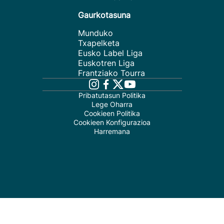
Gaurkotasuna
Munduko
Txapelketa
Eusko Label Liga
Euskotren Liga
Frantziako Tourra
Pribatutasun Politika
Lege Oharra
Cookieen Politika
Cookieen Konfigurazioa
Harremana