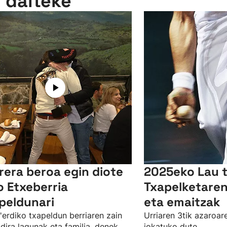
n daiteke
rera beroa egin diote
2025eko Lau t
o Etxeberria
Txapelketaren
peldunari
eta emaitzak
'erdiko txapeldun berriaren zain
Urriaren 3tik azaroar
dira lagunak eta familia, denek
jokatuko dute.