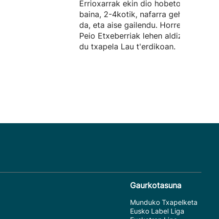
Errioxarrak ekin dio hobeto partidari,
baina, 2-4kotik, nafarra gehiago izan
da, eta aise gailendu. Horrenbestez,
Peio Etxeberriak lehen aldiz beregan
du txapela Lau t'erdikoan.
Gaurkotasuna
Munduko Txapelketa
Eusko Label Liga