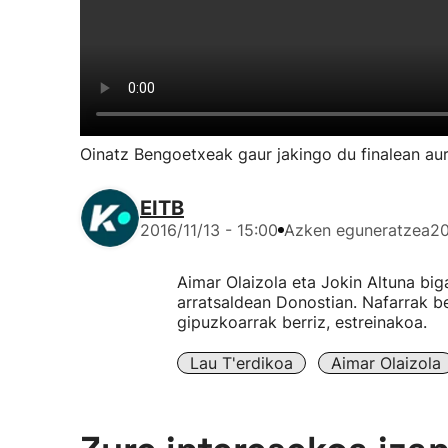
Oinatz Bengoetxeak gaur jakingo du finalean au
EITB
2016/11/13 - 15:00
Azken eguneratzea
20
Aimar Olaizola eta Jokin Altuna biga
arratsaldean Donostian. Nafarrak be
gipuzkoarrak berriz, estreinakoa.
Lau T'erdikoa
Aimar Olaizola