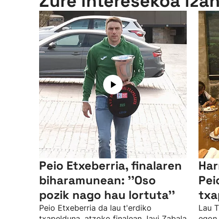
Zure interesekoa iza
Peio Etxeberria, finalaren
Har
biharamunean: ''Oso
Pei
pozik nago hau lortuta''
txa
Peio Etxeberria da lau t'erdiko
Lau T
txapelduna, atzoko finalean Javi Zabala
egon 