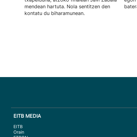
mendean hartuta. Nola sentitzen den
bater
kontatu du biharamunean.
EITB MEDIA
EITB
Orain