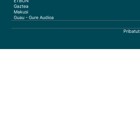
ETBON
Gaztea
Makusi
Guau - Gure Audioa
Pribatut