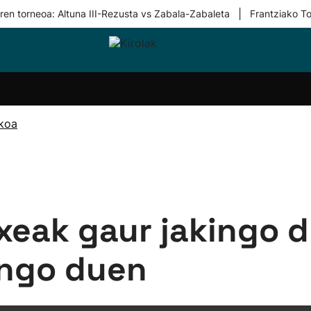
|
ren torneoa: Altuna III-Rezusta vs Zabala-Zabaleta
Frantziako To
i-
Eskubaloia
Kirolak
Atletismoa
Mendi-
Kirol
lak
360
lasterketak
gehiag
Taldeak
olaritza
Lehiaketak
Zuzenean
ikoa
i-
Kirol-
tzea
bideoak
l Herri
tira
eak gaur jakingo d
ango duen