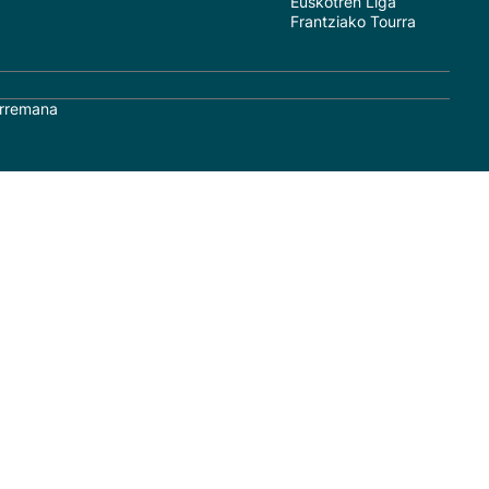
Euskotren Liga
Frantziako Tourra
rremana