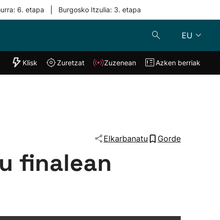
|
urra: 6. etapa
Burgosko Itzulia: 3. etapa
EU
"Helmuga"
Klisk
Zuretzat
Zuzenean
Azken berriak
Klisk
Zuzenean
o
Zuretzat
Azken berria
Elkarbanatu
Gorde
u finalean