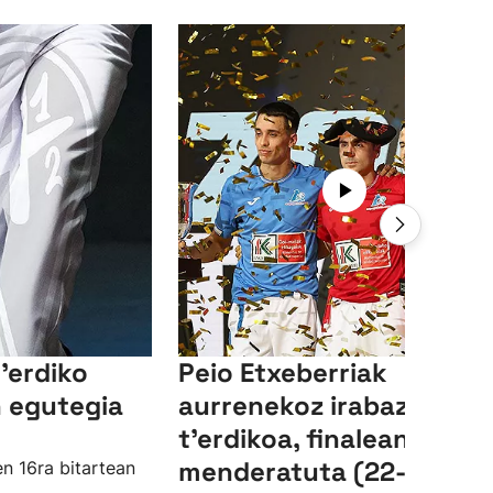
'erdiko
Peio Etxeberriak
 egutegia
aurrenekoz irabazi du L
t'erdikoa, finalean Zabal
menderatuta (22-11)
en 16ra bitartean