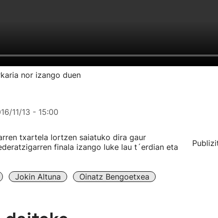
rkaria nor izango duen
16/11/13 - 15:00
rren txartela lortzen saiatuko dira gaur
Publizi
deratzigarren finala izango luke lau t´erdian eta
Jokin Altuna
Oinatz Bengoetxea