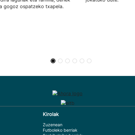
a gogoz ospatzeko txapela.
Kirolak
Zuzenean
Futboleko berriak