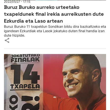
2022/05/27 - 17:15
Buruz Buruko aurreko urteetako
txapeldunek final irekia aurreikusten dute
Ezkurdia eta Laso artean
Buruz Buruko 11 txapeldun Sondikan bildu dira bazkaltzeko eta
igandean Ezkurdiak eta Lasok jokatuko duten final handia izan
dute hizpide.