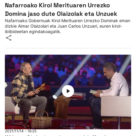
Nafarroako Kirol Merituaren Urrezko
Domina jaso dute Olaizolak eta Unzuek
Nafarroako Gobernuak Kirol Merituaren Urrezko Dominak eman
dizkie Aimar Olaizolari eta Juan Carlos Unzueri, euren kirol-
ibilbideetan egindakoagatik.
2021/11/14 - 16:25