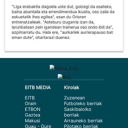
"Liga erabakita dagoela uste dut, goizegi da esateko,
baina abantaila eta errendimendua ikusita, oso zaila da
eskuetatik ihes egitea", esan du Orioren
entrenatzaileak. "Asteburu izugarria izan da,
larunbatean zein igandean trainerua oso ondo ibili da",
azpimarratu du. Hala ere, "aurkariek aurrerapauso bat
eman dute", ohartarazi duenez.
EITB MEDIA
Kirolak
EITB
Zuzenean
Orain
Futboleko berriak
ETBON
Saskibaloiko
Gaztea
berriak
Makusi
Arrauneko berriak
Guau - Gure
Pilotako berriak