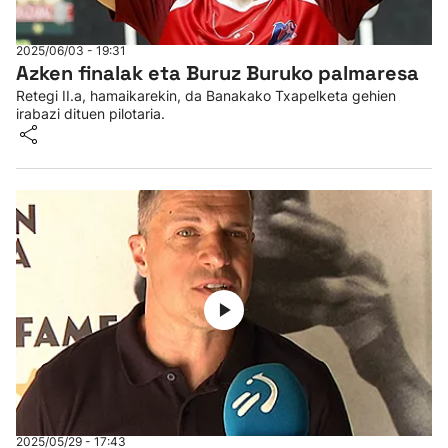
Herri-kirolak
2025/06/03 - 19:31
Azken finalak eta Buruz Buruko palmaresa
Eskubaloia
Retegi II.a, hamaikarekin, da Banakako Txapelketa gehien
irabazi dituen pilotaria.
Kirolak 360
Atletismoa
Mendi-lasterketak
Kirol gehiago
"Helmuga"
2025/05/29 - 17:43