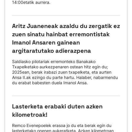
14:00etatik aurrera.
Aritz Juaneneak azaldu du zergatik ez
zuen sinatu hainbat erremontistak
Imanol Ansaren gainean
argitaratutako adierazpena
Saldiasko pilotariak erremonteko Banakako
Txapelketako aurkezpenaren ostean hitz egin du;
2025ean, berak irabazi zuen txapelketa, eta aurten
Ansa II.ak ezingo du parte hartu. Halaber, nabarmendu
du erabat babesten duela Imanol Ansa.
Lasterketa erabaki duten azken
kilometroak!
Remco Evenepoelek erasoa jo du eta berak egin du
lasterketako onenen aukeratketa. Azken kilometroan