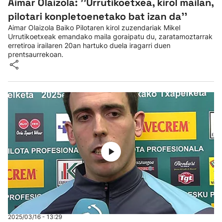
Aimar Olaizola: ''Urrutikoetxea, kirol mailan,
pilotari konpletoenetako bat izan da''
Aimar Olaizola Baiko Pilotaren kirol zuzendariak Mikel
Urrutikoetxeak emandako maila goraipatu du, zaratamoztarrak
erretiroa irailaren 20an hartuko duela iragarri duen
prentsaurrekoan.
2025/03/16 - 13:29