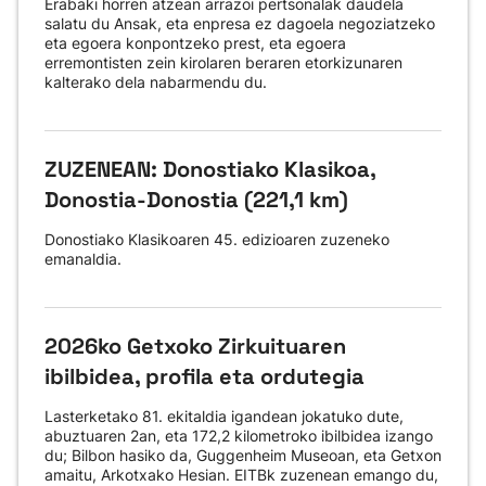
Erabaki horren atzean arrazoi pertsonalak daudela
salatu du Ansak, eta enpresa ez dagoela negoziatzeko
eta egoera konpontzeko prest, eta egoera
erremontisten zein kirolaren beraren etorkizunaren
kalterako dela nabarmendu du.
ZUZENEAN: Donostiako Klasikoa,
Donostia-Donostia (221,1 km)
Donostiako Klasikoaren 45. edizioaren zuzeneko
emanaldia.
2026ko Getxoko Zirkuituaren
ibilbidea, profila eta ordutegia
Lasterketako 81. ekitaldia igandean jokatuko dute,
abuztuaren 2an, eta 172,2 kilometroko ibilbidea izango
du; Bilbon hasiko da, Guggenheim Museoan, eta Getxon
amaitu, Arkotxako Hesian. EITBk zuzenean emango du,