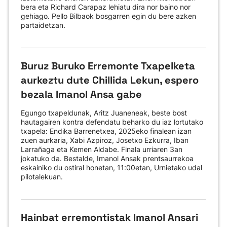
bera eta Richard Carapaz lehiatu dira nor baino nor
gehiago. Pello Bilbaok bosgarren egin du bere azken
partaidetzan.
Buruz Buruko Erremonte Txapelketa
aurkeztu dute Chillida Lekun, espero
bezala Imanol Ansa gabe
Egungo txapeldunak, Aritz Juaneneak, beste bost
hautagairen kontra defendatu beharko du iaz lortutako
txapela: Endika Barrenetxea, 2025eko finalean izan
zuen aurkaria, Xabi Azpiroz, Josetxo Ezkurra, Iban
Larrañaga eta Kemen Aldabe. Finala urriaren 3an
jokatuko da. Bestalde, Imanol Ansak prentsaurrekoa
eskainiko du ostiral honetan, 11:00etan, Urnietako udal
pilotalekuan.
Hainbat erremontistak Imanol Ansari