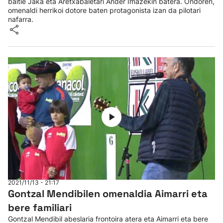
baitie Jaka eta Aretxabaletari Ander Imazekin batera. Ondoren,
omenaldi herrikoi dotore baten protagonista izan da pilotari
nafarra.
2021/11/13 - 21:17
Gontzal Mendibilen omenaldia Aimarri eta
bere familiari
Gontzal Mendibil abeslaria frontoira atera eta Aimarri eta bere