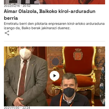
2022/02/16 - 20:52
Aimar Olaizola, Baikoko kirol-arduradun
berria
Erretiratu berri den pilotaria enpresaren kirol-arloko arduraduna
izango da, Baiko berak jakinarazi duenez.
2021/11/30 - 22:24