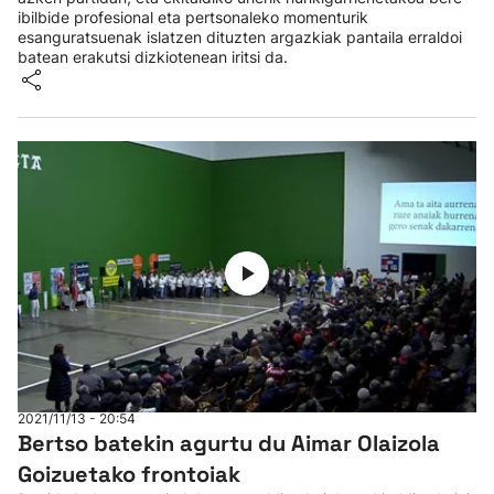
ibilbide profesional eta pertsonaleko momenturik
esanguratsuenak islatzen dituzten argazkiak pantaila erraldoi
batean erakutsi dizkiotenean iritsi da.
2021/11/13 - 20:54
Bertso batekin agurtu du Aimar Olaizola
Goizuetako frontoiak