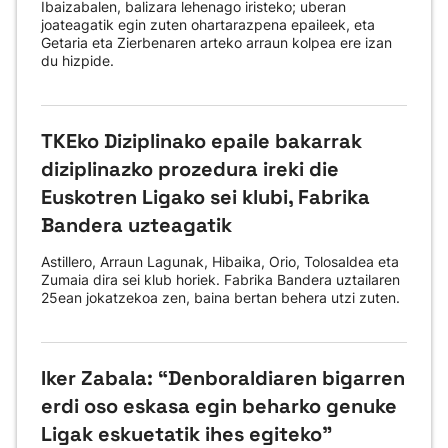
Ibaizabalen, balizara lehenago iristeko; uberan
joateagatik egin zuten ohartarazpena epaileek, eta
Getaria eta Zierbenaren arteko arraun kolpea ere izan
du hizpide.
TKEko Diziplinako epaile bakarrak
diziplinazko prozedura ireki die
Euskotren Ligako sei klubi, Fabrika
Bandera uzteagatik
Astillero, Arraun Lagunak, Hibaika, Orio, Tolosaldea eta
Zumaia dira sei klub horiek. Fabrika Bandera uztailaren
25ean jokatzekoa zen, baina bertan behera utzi zuten.
Iker Zabala: “Denboraldiaren bigarren
erdi oso eskasa egin beharko genuke
Ligak eskuetatik ihes egiteko"