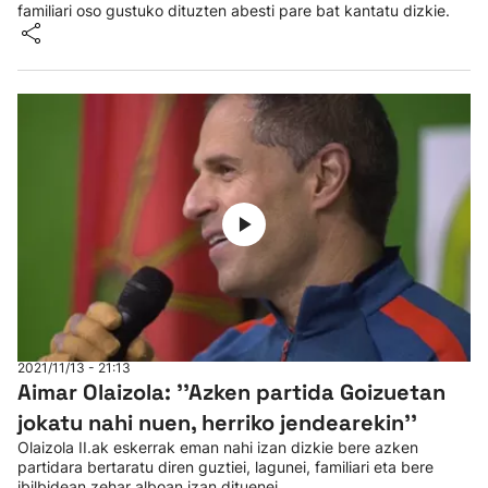
familiari oso gustuko dituzten abesti pare bat kantatu dizkie.
2021/11/13 - 21:13
Aimar Olaizola: ''Azken partida Goizuetan
jokatu nahi nuen, herriko jendearekin''
Olaizola II.ak eskerrak eman nahi izan dizkie bere azken
partidara bertaratu diren guztiei, lagunei, familiari eta bere
ibilbidean zehar alboan izan dituenei.