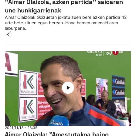
''Aimar Olaizola, azken partida'' saioaren
une hunkigarrienak
Aimar Olaizolak Goizuetan jokatu zuen bere azken partida 42
urte bete zituen egun berean. Hona hemen omenaldiaren
laburpena.
2021/11/13 - 23:35
Aimar Olaizola: "Amestutakoa baino