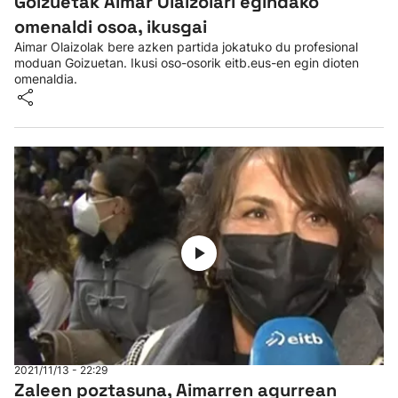
Goizuetak Aimar Olaizolari egindako
omenaldi osoa, ikusgai
Aimar Olaizolak bere azken partida jokatuko du profesional
moduan Goizuetan. Ikusi oso-osorik eitb.eus-en egin dioten
omenaldia.
2021/11/13 - 22:29
Zaleen poztasuna, Aimarren agurrean