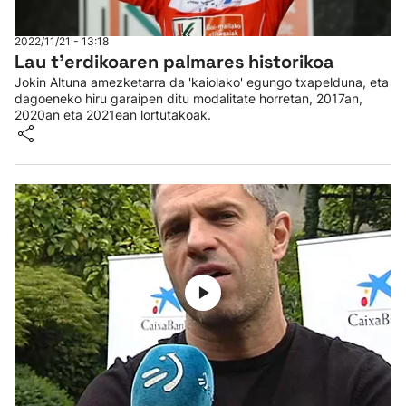
2022/11/21 - 13:18
Lau t'erdikoaren palmares historikoa
Jokin Altuna amezketarra da 'kaiolako' egungo txapelduna, eta
dagoeneko hiru garaipen ditu modalitate horretan, 2017an,
2020an eta 2021ean lortutakoak.