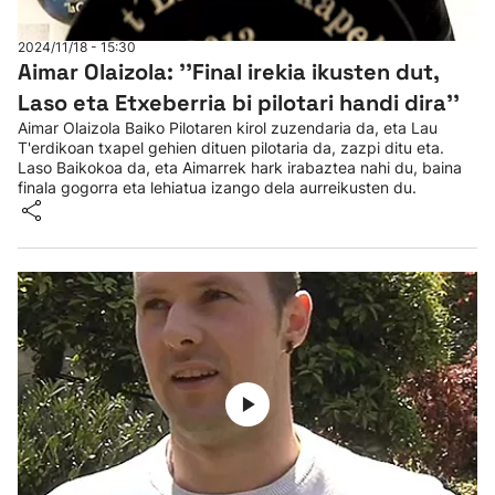
2024/11/18 - 15:30
Aimar Olaizola: ''Final irekia ikusten dut,
Laso eta Etxeberria bi pilotari handi dira''
Aimar Olaizola Baiko Pilotaren kirol zuzendaria da, eta Lau
T'erdikoan txapel gehien dituen pilotaria da, zazpi ditu eta.
Laso Baikokoa da, eta Aimarrek hark irabaztea nahi du, baina
finala gogorra eta lehiatua izango dela aurreikusten du.