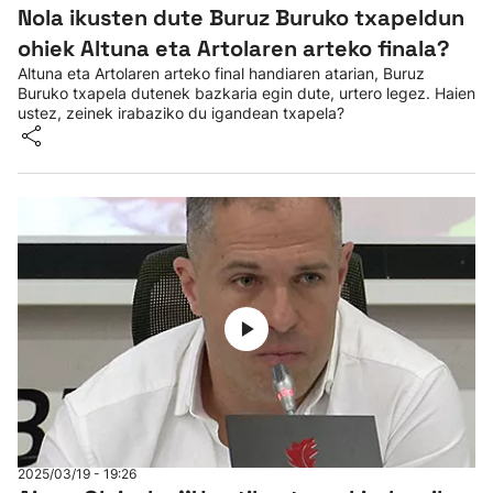
Nola ikusten dute Buruz Buruko txapeldun
ohiek Altuna eta Artolaren arteko finala?
Altuna eta Artolaren arteko final handiaren atarian, Buruz
Buruko txapela dutenek bazkaria egin dute, urtero legez. Haien
ustez, zeinek irabaziko du igandean txapela?
2025/03/19 - 19:26