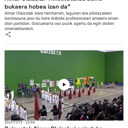
bukaera hobea izan da"
Aimar Olaizolak bere herritarren, lagunen eta pilotazaleen
berotasuna jaso du bere ibilbide profesionalari amaiera eman
dion partidan. Goizuetarra oso pozik agertu da egin dioten
omenaldiarekin.
2021/11/13 - 22:54