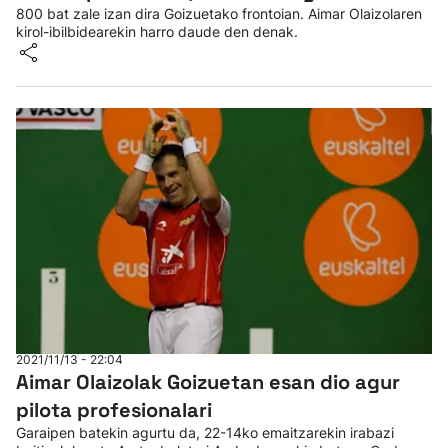
800 bat zale izan dira Goizuetako frontoian. Aimar Olaizolaren
kirol-ibilbidearekin harro daude den denak.
2021/11/13 - 22:04
Aimar Olaizolak Goizuetan esan dio agur
pilota profesionalari
Garaipen batekin agurtu da, 22-14ko emaitzarekin irabazi