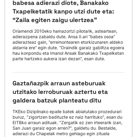
babesa adierazi diote, Banakako
Txapelketatik kanpo utzi dute eta:
“Zaila egiten zaigu ulertzea”
Oriamendi 2010eko hamazortzi pilotarik, asteartean,
adierazpena zabaldu dute. Ansa II.ari “babes osoa”
adierazteaz gain, “erremontearen etorkizunaren aldeko
aldarria ere” egin dute. “Oraindik garaiz gabiltza egoera
hau konpondu eta Imanol Ansak Banakako Txapelketan
parte hartzeko aukera izan dezan”, esan dute.
Gaztañazpik arraun asteburuak
utzitako lerroburuak aztertu eta
galdera batzuk planteatu ditu
TKEko Diziplinako epaile batek abiatutako prozedurari
buruz, "zigortzen badituzte ez naiz harrituko", esan du
EITBko arraun adituak. "Zergatik ez zen irteerarik izan,
San Juan garaiz egon arren?", galdetu du. Bestalde,
adierazi du Chapelak metro gehiago egin zituela