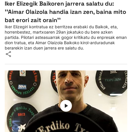
Iker Elizegik Baikoren jarrera salatu du:
''Aimar Olaizola handia izan zen, baina mito
bat erori zait orain''
Iker Elizegiri kontratua ez berritzea erabaki du Baikok, eta,
horrenbestez, martxoaren 29an jokatuko du bere azken
partida. Pilotari asteasuarrak gogor kritikatu du enpresak eman
dion tratua, eta Aimar Olaizola Baikoko kirol-arduradunak
berarekin izan duen jarrera ere salatu du.