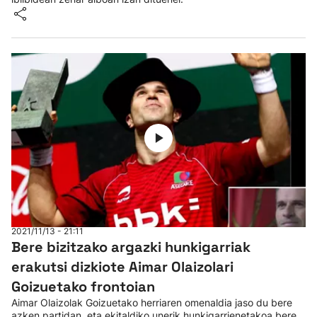
2021/11/13 - 21:11
Bere bizitzako argazki hunkigarriak
erakutsi dizkiote Aimar Olaizolari
Goizuetako frontoian
Aimar Olaizolak Goizuetako herriaren omenaldia jaso du bere
azken partidan, eta ekitaldiko unerik hunkigarrienetakoa bere