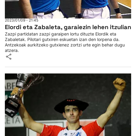
2023/01/09 - 21:45
Elordi eta Zabaleta, garaiezin lehen itzulian
Zazpi partidatan zazpi garaipen lortu dituzte Elordik eta
Zabaletak. Pilotari gutxiren eskuetan izan den lorpena da.
Antzekoak aurkitzeko gutxienez zortzi urte egin behar dugu
atzera.