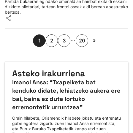
Partida bukaeran egindako omenaldian hainbat ekitaldi eskaini
dizkiote pilotariari, tartean frontoi osoak aldi berean abestutako
bertsoa.
...
»
1
2
3
20
Asteko irakurriena
Imanol Ansa: “Txapelketa bat
kenduko didate, lehiatzeko aukera ere
bai, baina ez dute lortuko
erremontetik urruntzea"
Orain hilabete, Oriamendik hilabete jokatu eta entrenatu
gabe egotera zigortu zuen Imanol Ansa erremontista,
eta Buruz Buruko Txapelketatik kanpo utzi zuen.