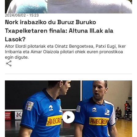
2024/06/02 - 15:23
Nork irabaziko du Buruz Buruko
Txapelketaren finala: Altuna III.ak ala
Lasok?
Aitor Elordi pilotariak eta Oinatz Bengoetxea, Patxi Eugi, Iker
Irribarria eta Aimar Olaizola pilotari ohiek euren pronostikoa
egin digute.