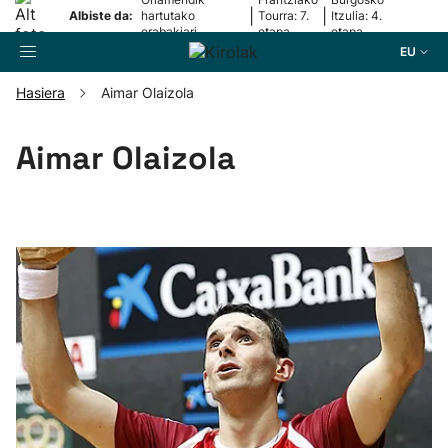
|
|
Albiste da:
hartutako
Tourra: 7.
Itzulia: 4.
erabakiari
etapa
etapa
erantzun dio
EU
Hasiera
Aimar Olaizola
Bilatzailea
Aimar Olaizola
Futbola
Pilota
Arrauna
Saskibaloia
Txirrindularitza